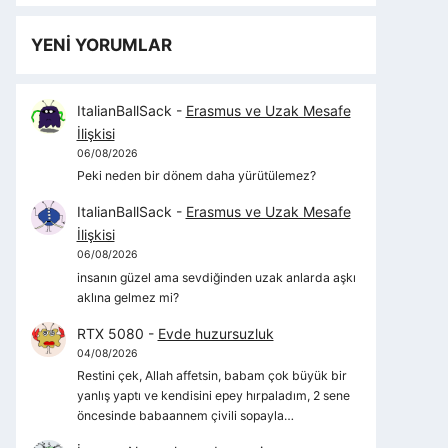
YENİ YORUMLAR
ItalianBallSack
-
Erasmus ve Uzak Mesafe
İlişkisi
06/08/2026
Peki neden bir dönem daha yürütülemez?
ItalianBallSack
-
Erasmus ve Uzak Mesafe
İlişkisi
06/08/2026
insanın güzel ama sevdiğinden uzak anlarda aşkı
aklına gelmez mi?
RTX 5080
-
Evde huzursuzluk
04/08/2026
Restini çek, Allah affetsin, babam çok büyük bir
yanlış yaptı ve kendisini epey hırpaladım, 2 sene
öncesinde babaannem çivili sopayla…