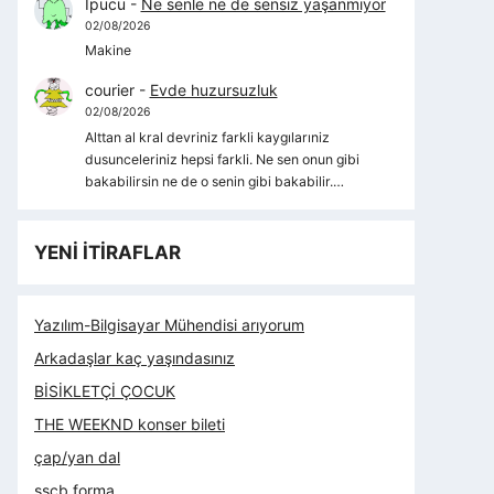
İpucu
-
Ne senle ne de sensiz yaşanmıyor
02/08/2026
Makine
courier
-
Evde huzursuzluk
02/08/2026
Alttan al kral devriniz farkli kaygılarıniz
dusunceleriniz hepsi farkli. Ne sen onun gibi
bakabilirsin ne de o senin gibi bakabilir.…
YENİ İTİRAFLAR
Yazılım-Bilgisayar Mühendisi arıyorum
Arkadaşlar kaç yaşındasınız
BİSİKLETÇİ ÇOCUK
THE WEEKND konser bileti
çap/yan dal
sscb forma