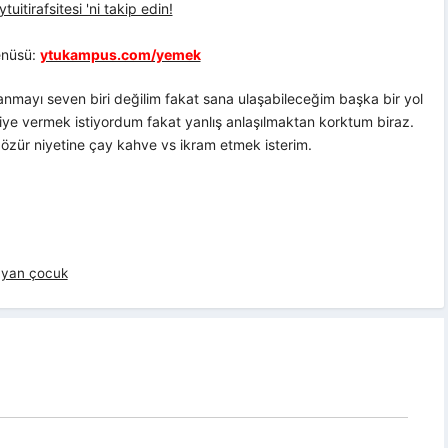
uitirafsitesi 'ni takip edin!
nüsü:
ytukampus.com/yemek
lanmayı seven biri değilim fakat sana ulaşabileceğim başka bir yol
iye vermek istiyordum fakat yanlış anlaşılmaktan korktum biraz.
a özür niyetine çay kahve vs ikram etmek isterim.
layan çocuk