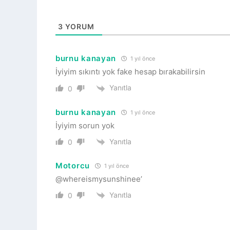
3
YORUM
burnu kanayan
1 yıl önce
İyiyim sıkıntı yok fake hesap bırakabilirsin
Yanıtla
0
burnu kanayan
1 yıl önce
İyiyim sorun yok
Yanıtla
0
Motorcu
1 yıl önce
@whereismysunshinee’
Yanıtla
0