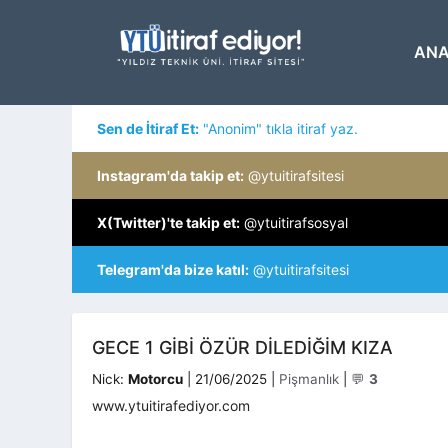
İçeriğe
atla
ANA
Sen de İtiraf Et:
"Anonim" tıkla itiraf yaz.
Instagram'da takip et:
@ytuitirafsitesi
X(Twitter)'te takip et:
@ytuitirafsosyal
Telegram'da bize katıl:
@ytuitirafsitesi
GECE 1 GİBİ ÖZÜR DİLEDİĞİM KIZA
Kategoriler
Nick:
Motorcu
|
21/06/2025
|
Pişmanlık
|
💬
3
www.ytuitirafediyor.com