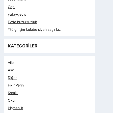
Çap
yataygecis
Evde huzursuzluk
Ytü girişim kulubu siyah saçlı kız
KATEGORİLER
Aile
Aşk
Diğer
Fikir Verin
Komik
Okul
Pişmanlık