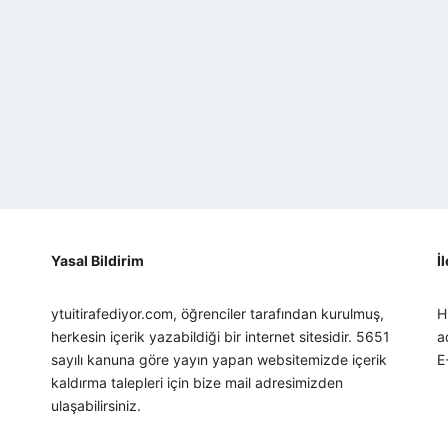
Yasal Bildirim
İ
ytuitirafediyor.com, öğrenciler tarafından kurulmuş,
H
herkesin içerik yazabildiği bir internet sitesidir. 5651
a
sayılı kanuna göre yayın yapan websitemizde içerik
E
kaldırma talepleri için bize mail adresimizden
ulaşabilirsiniz.