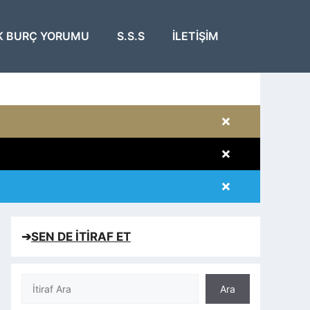
K BURÇ YORUMU
S.S.S
İLETIŞIM
×
×
×
×
➔
SEN DE İTİRAF ET
Ara
Ara