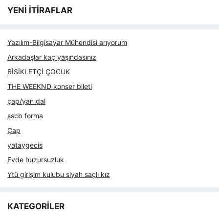
YENİ İTİRAFLAR
Yazılım-Bilgisayar Mühendisi arıyorum
Arkadaşlar kaç yaşındasınız
BİSİKLETÇİ ÇOCUK
THE WEEKND konser bileti
çap/yan dal
sscb forma
Çap
yataygecis
Evde huzursuzluk
Ytü girişim kulubu siyah saçlı kız
KATEGORİLER