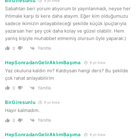
BirGiresunlu
9 yıl önce
Sabahtan beri yorum atıyorum bi yayınlanmadı, neyse her
ihtimale karşı bi kere daha atayım. Eğer kim olduğumuzu
sadece ikimizin anlayabileceği şekilde küçük ipuçlarıyla
yazarsan her şey çok daha kolay ve güzel olabilir. Hem
yanlış kişiyle muhabbet etmemiş olursun öyle yaparak:)
Yanıtla
0
HepSonradanGelirAklımBaşıma
9 yıl önce
Yaz okuluna kaldın mı? Kaldıysan hangi ders? Bu şekilde
çok rahat anlayabilirim
Yanıtla
0
BirGiresunlu
9 yıl önce
Hayır kalmadım.
Yanıtla
0
HepSonradanGelirAklımBaşıma
9 yıl önce