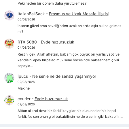
Peki neden bir dönem daha yürütülemez?
ItalianBallSack
-
Erasmus ve Uzak Mesafe İlişkisi
06/08/2026
insanın güzel ama sevdiğinden uzak anlarda aşkı aklına gelmez
mi?
RTX 5080
-
Evde huzursuzluk
04/08/2026
Restini çek, Allah affetsin, babam çok büyük bir yanlış yaptı ve
kendisini epey hırpaladım, 2 sene öncesinde babaannem çivili
sopayla…
İpucu
-
Ne senle ne de sensiz yaşanmıyor
02/08/2026
Makine
courier
-
Evde huzursuzluk
02/08/2026
Alttan al kral devriniz farkli kaygılarıniz dusunceleriniz hepsi
farkli. Ne sen onun gibi bakabilirsin ne de o senin gibi bakabilir.…