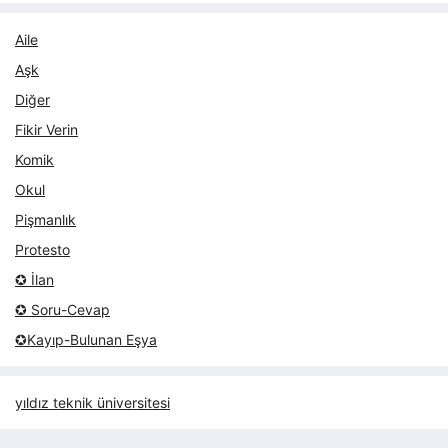
Aile
Aşk
Diğer
Fikir Verin
Komik
Okul
Pişmanlık
Protesto
✪ İlan
✪ Soru-Cevap
✪Kayıp-Bulunan Eşya
yıldız teknik üniversitesi