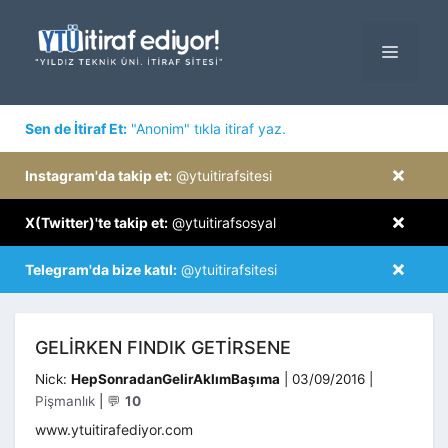
İçeriğe
atla
MENÜ
×
Sen de İtiraf Et:
"Anonim" tıkla itiraf yaz.
×
Instagram'da takip et:
@ytuitirafsitesi
×
X(Twitter)'te takip et:
@ytuitirafsosyal
×
Telegram'da bize katıl:
@ytuitirafsitesi
GELIRKEN FINDIK GETIRSENE
Kategoriler
Nick:
HepSonradanGelirAklımBaşıma
|
03/09/2016
|
Pişmanlık
|
💬
10
www.ytuitirafediyor.com