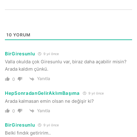
10
YORUM
BirGiresunlu
9 yıl önce
Valla okulda çok Giresunlu var, biraz daha açabilir misin?
Arada kaldım çünkü.
Yanıtla
0
HepSonradanGelirAklımBaşıma
9 yıl önce
Arada kalmasan emin olsan ne değişir ki?
Yanıtla
0
BirGiresunlu
9 yıl önce
Belki fındık getiririm..