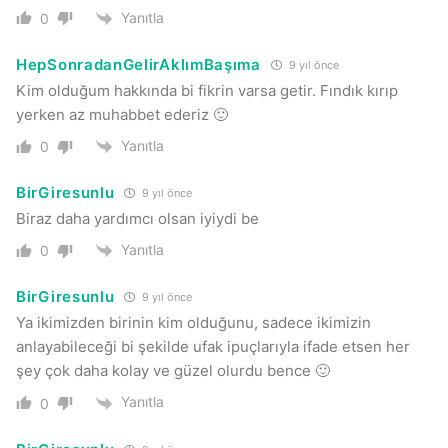
Yanıtla
0
HepSonradanGelirAklımBaşıma
9 yıl önce
Kim olduğum hakkında bi fikrin varsa getir. Fındık kırıp
yerken az muhabbet ederiz 🙂
Yanıtla
0
BirGiresunlu
9 yıl önce
Biraz daha yardımcı olsan iyiydi be
Yanıtla
0
BirGiresunlu
9 yıl önce
Ya ikimizden birinin kim olduğunu, sadece ikimizin
anlayabileceği bi şekilde ufak ipuçlarıyla ifade etsen her
şey çok daha kolay ve güzel olurdu bence 🙂
Yanıtla
0