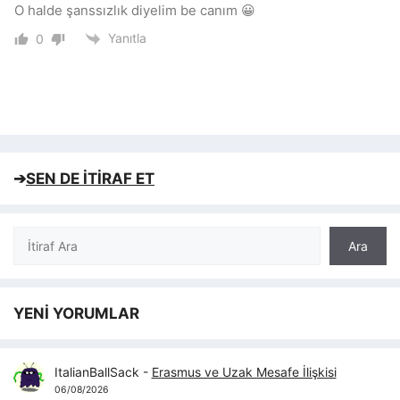
O halde şanssızlık diyelim be canım 😀
Yanıtla
0
➔
SEN DE İTİRAF ET
Ara
Ara
YENİ YORUMLAR
ItalianBallSack
-
Erasmus ve Uzak Mesafe İlişkisi
06/08/2026