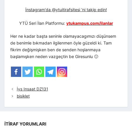
İnstagram'da @ytuitirafsitesi 'ni takip edin!
YTÜ Seri İlan Platformu:
ytukampus.com/ilanlar
Her ne kadar başta seninle olamayacagımızı düşünsem
de benimle bıkmadan ilgilenmen öyle güzeldi ki. Tam
fikrim değişmişken ben de senden hoşlanmaya
başlamışken neden vazgeçtin be Giresunlu 🙁
İys Insaat DZ131
bisiklet
İTIRAF YORUMLARI