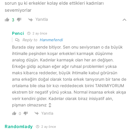
sorun şu ki erkekler kolay elde ettikleri kadınları
sevemiyorlar
Yanıtla
3
Penci
2 ay önce
Reply to
Hanımefendi
Burada olay sende bitiyor. Sen onu seviyorsan o da büyük
ihtimalle peşinden koşar erkekleri karmaşık düşünme
analog düşün. Kadınlar karmaşık olan her an değişen.
Erkeğe gidip açılsan eğer ağır ruhsal problemleri yoksa
maks kibarca reddeder, büyük ihtimalle kabul görürsün
ama erkeğim doğal olarak tonla erkek tanıyorum bir tane de
ortalama bile olsa bir kızı reddedecek birini TANIMIYORUM
ekstrem bir negatif yönü yoksa. Normal insansa erkek akışa
verir kendini gider. Kadınlar olarak biraz inisiyatif alın,
pişman olmazsınız ‍↕️
Yanıtla
0
Randomlady
2 ay önce