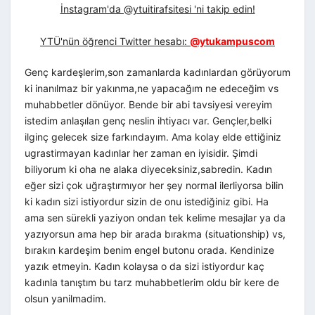
İnstagram'da @ytuitirafsitesi 'ni takip edin!
YTÜ'nün öğrenci Twitter hesabı:
@ytukampuscom
Genç kardeşlerim,son zamanlarda kadınlardan görüyorum
ki inanılmaz bir yakınma,ne yapacağım ne edeceğim vs
muhabbetler dönüyor. Bende bir abi tavsiyesi vereyim
istedim anlaşılan genç neslin ihtiyacı var. Gençler,belki
ilginç gelecek size farkındayım. Ama kolay elde ettiğiniz
ugrastirmayan kadınlar her zaman en iyisidir. Şimdi
biliyorum ki oha ne alaka diyeceksiniz,sabredin. Kadın
eğer sizi çok uğraştırmıyor her şey normal ilerliyorsa bilin
ki kadın sizi istiyordur sizin de onu istediğiniz gibi. Ha
ama sen sürekli yaziyon ondan tek kelime mesajlar ya da
yazıyorsun ama hep bir arada bırakma (situationship) vs,
bırakın kardeşim benim engel butonu orada. Kendinize
yazık etmeyin. Kadın kolaysa o da sizi istiyordur kaç
kadınla tanıştım bu tarz muhabbetlerim oldu bir kere de
olsun yanilmadim.