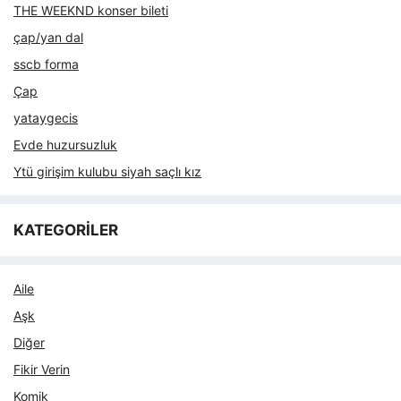
THE WEEKND konser bileti
çap/yan dal
sscb forma
Çap
yataygecis
Evde huzursuzluk
Ytü girişim kulubu siyah saçlı kız
KATEGORİLER
Aile
Aşk
Diğer
Fikir Verin
Komik