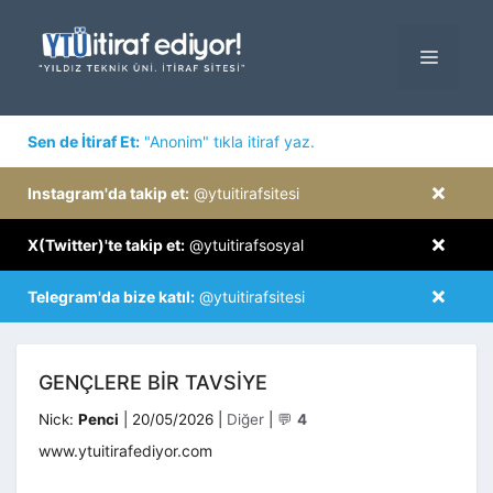
İçeriğe
atla
MENÜ
×
Sen de İtiraf Et:
"Anonim" tıkla itiraf yaz.
×
Instagram'da takip et:
@ytuitirafsitesi
×
X(Twitter)'te takip et:
@ytuitirafsosyal
×
Telegram'da bize katıl:
@ytuitirafsitesi
GENÇLERE BIR TAVSIYE
Kategoriler
Nick:
Penci
|
20/05/2026
|
Diğer
|
💬
4
www.ytuitirafediyor.com