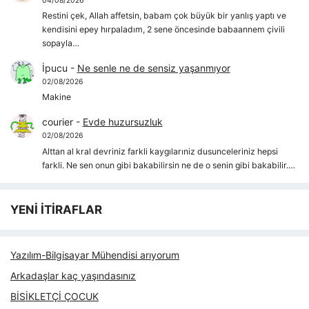
04/08/2026
Restini çek, Allah affetsin, babam çok büyük bir yanlış yaptı ve
kendisini epey hırpaladım, 2 sene öncesinde babaannem çivili
sopayla…
İpucu
-
Ne senle ne de sensiz yaşanmıyor
02/08/2026
Makine
courier
-
Evde huzursuzluk
02/08/2026
Alttan al kral devriniz farkli kaygılarıniz dusunceleriniz hepsi
farkli. Ne sen onun gibi bakabilirsin ne de o senin gibi bakabilir.…
YENİ İTİRAFLAR
Yazılım-Bilgisayar Mühendisi arıyorum
Arkadaşlar kaç yaşındasınız
BİSİKLETÇİ ÇOCUK