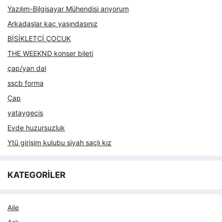
Yazılım-Bilgisayar Mühendisi arıyorum
Arkadaşlar kaç yaşındasınız
BİSİKLETÇİ ÇOCUK
THE WEEKND konser bileti
çap/yan dal
sscb forma
Çap
yataygecis
Evde huzursuzluk
Ytü girişim kulubu siyah saçlı kız
KATEGORİLER
Aile