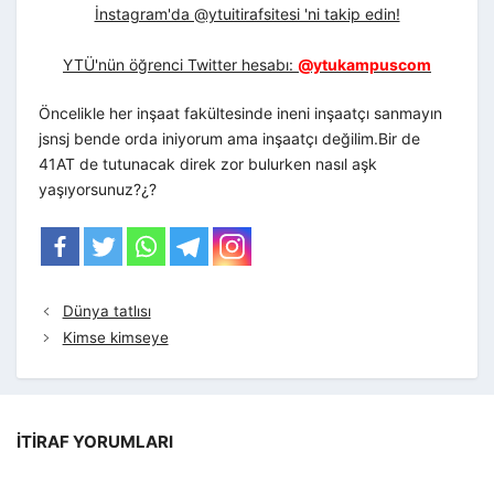
İnstagram'da @ytuitirafsitesi 'ni takip edin!
YTÜ'nün öğrenci Twitter hesabı:
@ytukampuscom
Öncelikle her inşaat fakültesinde ineni inşaatçı sanmayın
jsnsj bende orda iniyorum ama inşaatçı değilim.Bir de
41AT de tutunacak direk zor bulurken nasıl aşk
yaşıyorsunuz?¿?
Dünya tatlısı
Kimse kimseye
İTIRAF YORUMLARI