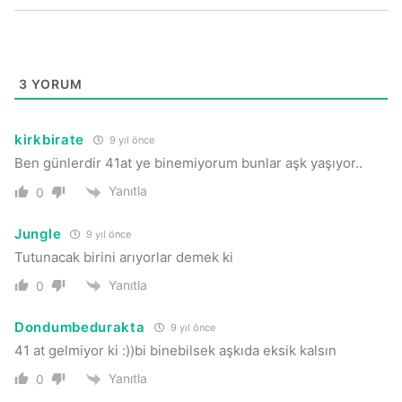
3
YORUM
kirkbirate
9 yıl önce
Ben günlerdir 41at ye binemiyorum bunlar aşk yaşıyor..
Yanıtla
0
Jungle
9 yıl önce
Tutunacak birini arıyorlar demek ki
Yanıtla
0
Dondumbedurakta
9 yıl önce
41 at gelmiyor ki :))bi binebilsek aşkıda eksik kalsın
Yanıtla
0