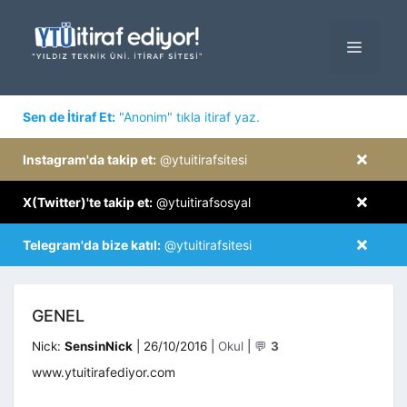
İçeriğe
atla
MENÜ
×
Sen de İtiraf Et:
"Anonim" tıkla itiraf yaz.
×
Instagram'da takip et:
@ytuitirafsitesi
×
X(Twitter)'te takip et:
@ytuitirafsosyal
×
Telegram'da bize katıl:
@ytuitirafsitesi
GENEL
Kategoriler
Nick:
SensinNick
|
26/10/2016
|
Okul
|
💬
3
www.ytuitirafediyor.com