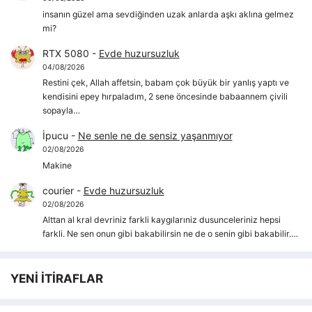
insanın güzel ama sevdiğinden uzak anlarda aşkı aklına gelmez
mi?
RTX 5080
-
Evde huzursuzluk
04/08/2026
Restini çek, Allah affetsin, babam çok büyük bir yanlış yaptı ve
kendisini epey hırpaladım, 2 sene öncesinde babaannem çivili
sopayla…
İpucu
-
Ne senle ne de sensiz yaşanmıyor
02/08/2026
Makine
courier
-
Evde huzursuzluk
02/08/2026
Alttan al kral devriniz farkli kaygılarıniz dusunceleriniz hepsi
farkli. Ne sen onun gibi bakabilirsin ne de o senin gibi bakabilir.…
YENİ İTİRAFLAR