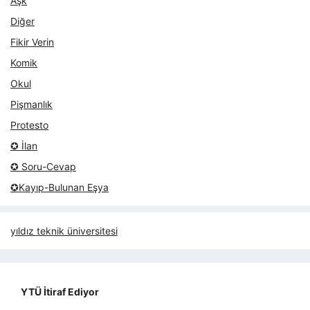
Aşk
Diğer
Fikir Verin
Komik
Okul
Pişmanlık
Protesto
✪ İlan
✪ Soru-Cevap
✪Kayıp-Bulunan Eşya
yıldız teknik üniversitesi
YTÜ İtiraf Ediyor