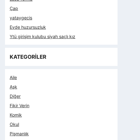
Çap
yataygecis
Evde huzursuzluk
Ytü girişim kulubu siyah saçlı kız
KATEGORİLER
Aile
Aşk
Diğer
Fikir Verin
Komik
Okul
Pişmanlık