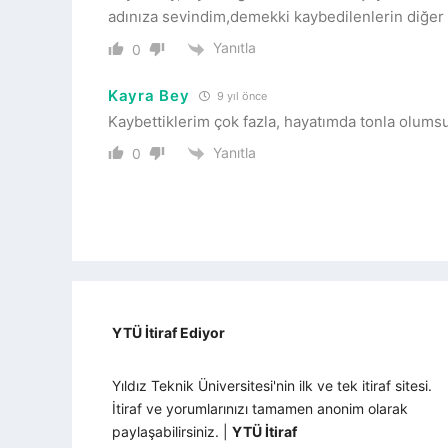
adınıza sevindim,demekki kaybedilenlerin diğer 
Yanıtla
0
Kayra Bey
9 yıl önce
Kaybettiklerim çok fazla, hayatımda tonla olums
Yanıtla
0
YTÜ İtiraf Ediyor
Yıldız Teknik Üniversitesi'nin ilk ve tek itiraf sitesi.
İtiraf ve yorumlarınızı tamamen anonim olarak
paylaşabilirsiniz. |
YTÜ İtiraf