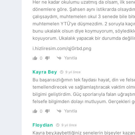
Her ne kadar okulumu uzatmış da olsam, ilk sen
dönemlere göre. Şahsen aynı istikrarda olsaydım,
çalışsaydım, muhtemelen okul 3 senede bile bite
muhtemelen YTÜ’ye düşmezdim. 2 soruyla kaçırd
bunu ukalalık olsun diye koymuyorum, söyledikle
koyuyorum. Ukalalık yapacak bir durumda değili
i.hizliresim.com/qjGrbd.png
Yanıtla
0
Kayra Bey
9 yıl önce
Bu başarısızlığımın tek faydası hayat, din ve fels
temellendirecek ve sağlamlaştıracak vaktim olm
bilgimi geliştirdim. Güç sporlarıyla falan uğraşt
felsefe bilgimden dolayı mutluyum. Gerçekleri 
Yanıtla
0
Floydian
9 yıl önce
Kayra bey,kaybettiğiniz senelerin bişeyler kaza