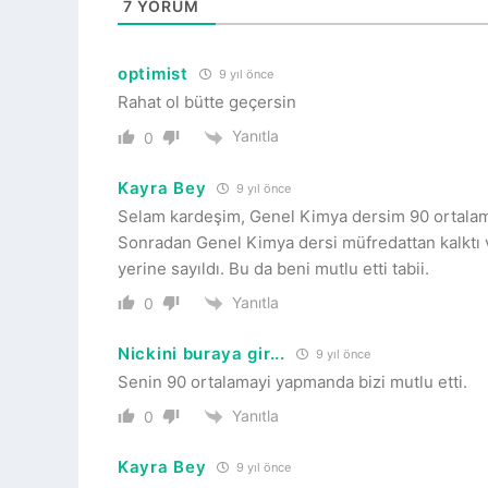
7
YORUM
optimist
9 yıl önce
Rahat ol bütte geçersin
Yanıtla
0
Kayra Bey
9 yıl önce
Selam kardeşim, Genel Kimya dersim 90 ortalama
Sonradan Genel Kimya dersi müfredattan kalktı v
yerine sayıldı. Bu da beni mutlu etti tabii.
Yanıtla
0
Nickini buraya gir...
9 yıl önce
Senin 90 ortalamayi yapmanda bizi mutlu etti.
Yanıtla
0
Kayra Bey
9 yıl önce