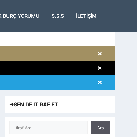
K BURÇ YORUMU
S.S.S
İLETIŞIM
×
×
×
×
➔
SEN DE İTİRAF ET
Ara
Ara