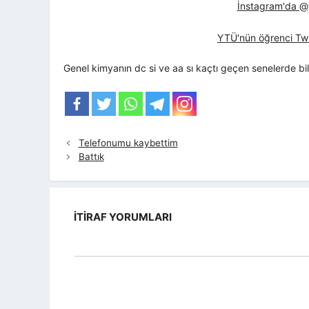
İnstagram'da @yt
YTÜ'nün öğrenci Twi
Genel kimyanın dc si ve aa sı kaçtı geçen senelerde bil
Telefonumu kaybettim
Battık
İTIRAF YORUMLARI