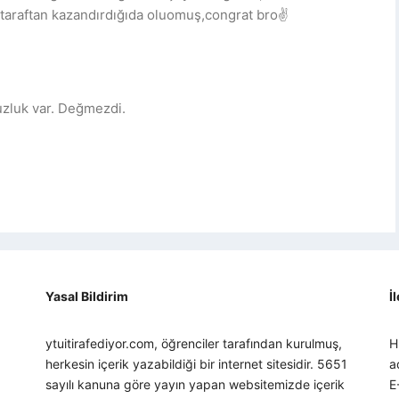
taraftan kazandırdığıda oluomuş,congrat bro✌️
uzluk var. Değmezdi.
Yasal Bildirim
İ
ytuitirafediyor.com, öğrenciler tarafından kurulmuş,
H
herkesin içerik yazabildiği bir internet sitesidir. 5651
a
sayılı kanuna göre yayın yapan websitemizde içerik
E