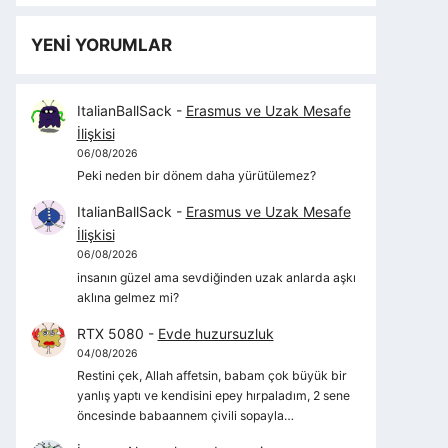
YENİ YORUMLAR
ItalianBallSack
-
Erasmus ve Uzak Mesafe
İlişkisi
06/08/2026
Peki neden bir dönem daha yürütülemez?
ItalianBallSack
-
Erasmus ve Uzak Mesafe
İlişkisi
06/08/2026
insanın güzel ama sevdiğinden uzak anlarda aşkı
aklına gelmez mi?
RTX 5080
-
Evde huzursuzluk
04/08/2026
Restini çek, Allah affetsin, babam çok büyük bir
yanlış yaptı ve kendisini epey hırpaladım, 2 sene
öncesinde babaannem çivili sopayla…