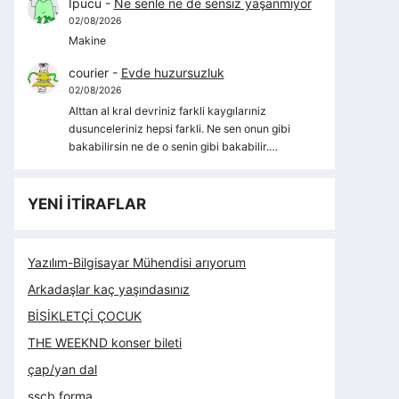
İpucu
-
Ne senle ne de sensiz yaşanmıyor
02/08/2026
Makine
courier
-
Evde huzursuzluk
02/08/2026
Alttan al kral devriniz farkli kaygılarıniz
dusunceleriniz hepsi farkli. Ne sen onun gibi
bakabilirsin ne de o senin gibi bakabilir.…
YENİ İTİRAFLAR
Yazılım-Bilgisayar Mühendisi arıyorum
Arkadaşlar kaç yaşındasınız
BİSİKLETÇİ ÇOCUK
THE WEEKND konser bileti
çap/yan dal
sscb forma