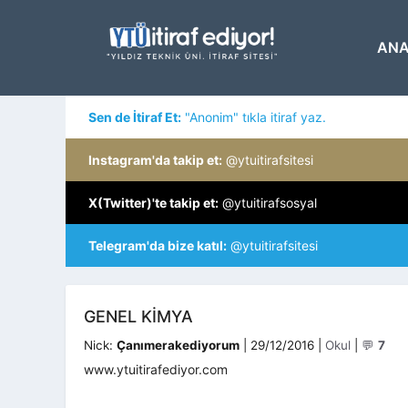
İçeriğe
atla
ANA
Sen de İtiraf Et:
"Anonim" tıkla itiraf yaz.
Instagram'da takip et:
@ytuitirafsitesi
X(Twitter)'te takip et:
@ytuitirafsosyal
Telegram'da bize katıl:
@ytuitirafsitesi
GENEL KIMYA
Kategoriler
Nick:
Çanımerakediyorum
|
29/12/2016
|
Okul
|
💬
7
www.ytuitirafediyor.com