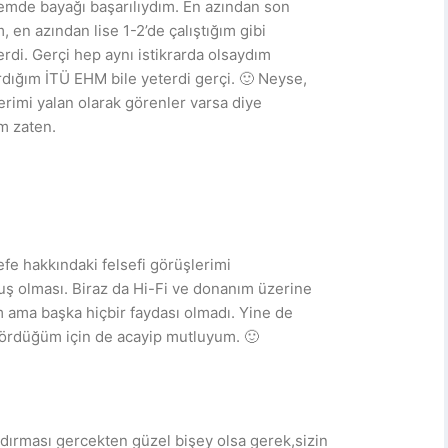
emde bayağı başarılıydım. En azından son
 en azından lise 1-2’de çalıştığım gibi
rdi. Gerçi hep aynı istikrarda olsaydım
ığım İTÜ EHM bile yeterdi gerçi. 🙂 Neyse,
rimi yalan olarak görenler varsa diye
m zaten.
efe hakkındaki felsefi görüşlerimi
uş olması. Biraz da Hi-Fi ve donanım üzerine
ım ama başka hiçbir faydası olmadı. Yine de
gördüğüm için de acayip mutluyum. 🙂
ndırması gercekten güzel bişey olsa gerek,sizin