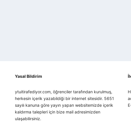
Yasal Bildirim
İ
ytuitirafediyor.com, öğrenciler tarafından kurulmuş,
H
herkesin içerik yazabildiği bir internet sitesidir. 5651
a
sayılı kanuna göre yayın yapan websitemizde içerik
E
kaldırma talepleri için bize mail adresimizden
ulaşabilirsiniz.