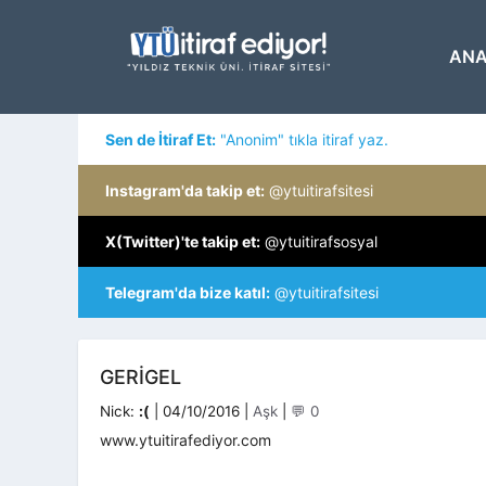
İçeriğe
atla
ANA
Sen de İtiraf Et:
"Anonim" tıkla itiraf yaz.
Instagram'da takip et:
@ytuitirafsitesi
X(Twitter)'te takip et:
@ytuitirafsosyal
Telegram'da bize katıl:
@ytuitirafsitesi
GERIGEL
Kategoriler
Nick:
:(
|
04/10/2016
|
Aşk
|
💬 0
www.ytuitirafediyor.com