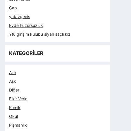
Çap
yataygecis
Evde huzursuzluk
Ytü girişim kulubu siyah saçlı kız
KATEGORİLER
Aile
Aşk
Diğer
Fikir Verin
Komik
Okul
Pişmanlık