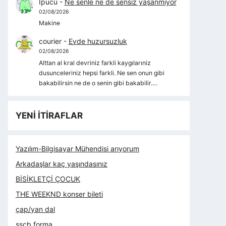
İpucu
-
Ne senle ne de sensiz yaşanmıyor
02/08/2026
Makine
courier
-
Evde huzursuzluk
02/08/2026
Alttan al kral devriniz farkli kaygılarıniz
dusunceleriniz hepsi farkli. Ne sen onun gibi
bakabilirsin ne de o senin gibi bakabilir.…
YENİ İTİRAFLAR
Yazılım-Bilgisayar Mühendisi arıyorum
Arkadaşlar kaç yaşındasınız
BİSİKLETÇİ ÇOCUK
THE WEEKND konser bileti
çap/yan dal
sscb forma