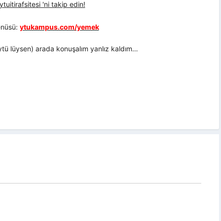
uitirafsitesi 'ni takip edin!
nüsü:
ytukampus.com/yemek
ytü lüysen) arada konuşalım yanlız kaldım…