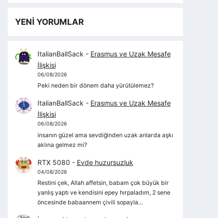
YENİ YORUMLAR
ItalianBallSack
-
Erasmus ve Uzak Mesafe
İlişkisi
06/08/2026
Peki neden bir dönem daha yürütülemez?
ItalianBallSack
-
Erasmus ve Uzak Mesafe
İlişkisi
06/08/2026
insanın güzel ama sevdiğinden uzak anlarda aşkı
aklına gelmez mi?
RTX 5080
-
Evde huzursuzluk
04/08/2026
Restini çek, Allah affetsin, babam çok büyük bir
yanlış yaptı ve kendisini epey hırpaladım, 2 sene
öncesinde babaannem çivili sopayla…