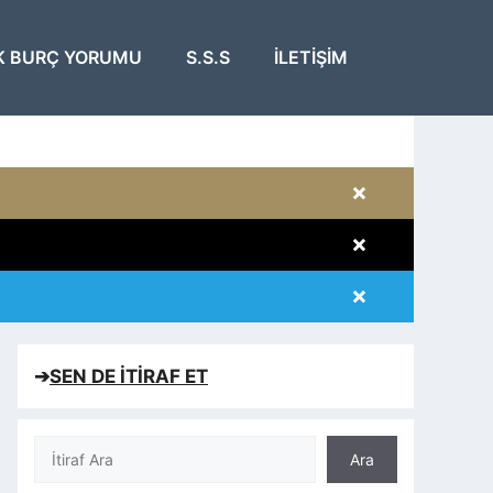
K BURÇ YORUMU
S.S.S
İLETIŞIM
×
×
×
×
➔
SEN DE İTİRAF ET
Ara
Ara