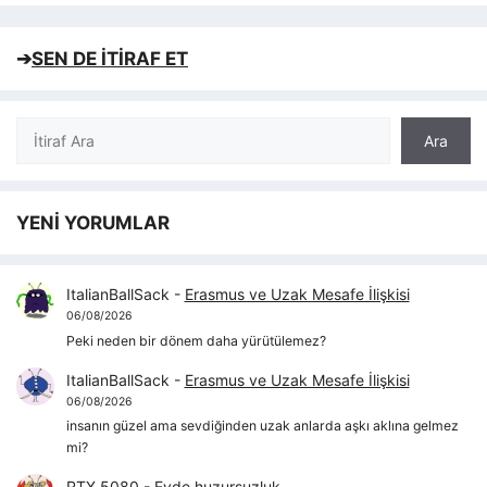
➔
SEN DE İTİRAF ET
Ara
Ara
YENİ YORUMLAR
ItalianBallSack
-
Erasmus ve Uzak Mesafe İlişkisi
06/08/2026
Peki neden bir dönem daha yürütülemez?
ItalianBallSack
-
Erasmus ve Uzak Mesafe İlişkisi
06/08/2026
insanın güzel ama sevdiğinden uzak anlarda aşkı aklına gelmez
mi?
RTX 5080
-
Evde huzursuzluk