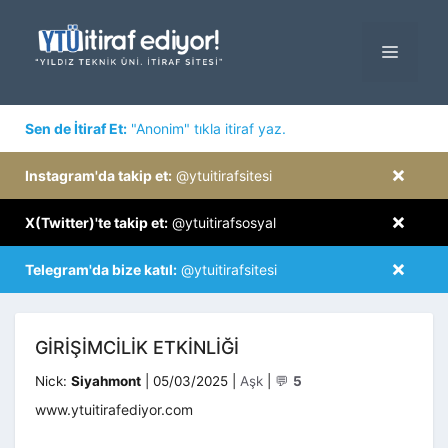
İçeriğe
atla
MENÜ
×
Sen de İtiraf Et:
"Anonim" tıkla itiraf yaz.
×
Instagram'da takip et:
@ytuitirafsitesi
×
X(Twitter)'te takip et:
@ytuitirafsosyal
×
Telegram'da bize katıl:
@ytuitirafsitesi
GIRIŞIMCILIK ETKINLIĞI
Kategoriler
Nick:
Siyahmont
|
05/03/2025
|
Aşk
|
💬
5
www.ytuitirafediyor.com