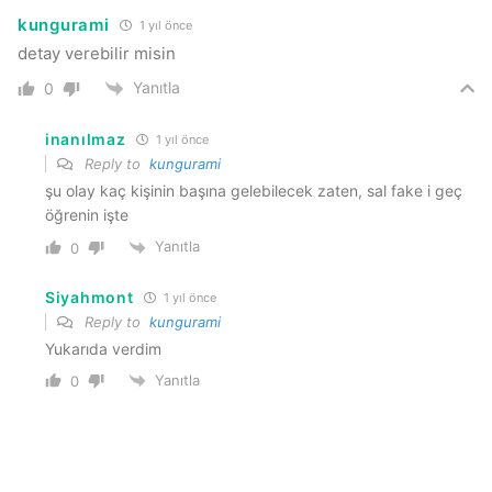
kungurami
1 yıl önce
detay verebilir misin
Yanıtla
0
inanılmaz
1 yıl önce
Reply to
kungurami
şu olay kaç kişinin başına gelebilecek zaten, sal fake i geç
öğrenin işte
Yanıtla
0
Siyahmont
1 yıl önce
Reply to
kungurami
Yukarıda verdim
Yanıtla
0