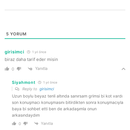
5
YORUM
girisimci
1 yıl önce
biraz daha tarif eder misin
Yanıtla
0
Siyahmont
1 yıl önce
Reply to
girisimci
Uzun boylu beyaz tenli altında sanırsam grimsi bi kot vardı
son konuşmacı konuşmasını bitirdikten sonra konuşmacıyla
baya bi sohbet etti ben de arkadaşımla onun
arkasındaydım
Yanıtla
0