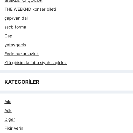
BİSİKLETÇİ ÇOCUK
THE WEEKND konser bileti
çap/yan dal
sscb forma
Çap
yataygecis
Evde huzursuzluk
Ytü girişim kulubu siyah saçlı kız
KATEGORİLER
Aile
Aşk
Diğer
Fikir Verin