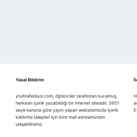
Yasal Bildirim
İ
ytuitirafediyor.com, öğrenciler tarafından kurulmuş,
H
herkesin içerik yazabildiği bir internet sitesidir. 5651
a
sayılı kanuna göre yayın yapan websitemizde içerik
E
kaldırma talepleri için bize mail adresimizden
ulaşabilirsiniz.