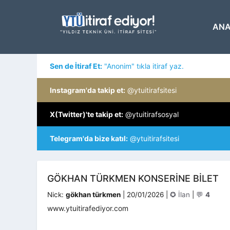
İçeriğe
atla
ANA
Sen de İtiraf Et:
"Anonim" tıkla itiraf yaz.
Instagram'da takip et:
@ytuitirafsitesi
X(Twitter)'te takip et:
@ytuitirafsosyal
Telegram'da bize katıl:
@ytuitirafsitesi
GÖKHAN TÜRKMEN KONSERINE BILET
Kategoriler
Nick:
gökhan türkmen
|
20/01/2026
|
✪ İlan
|
💬
4
www.ytuitirafediyor.com