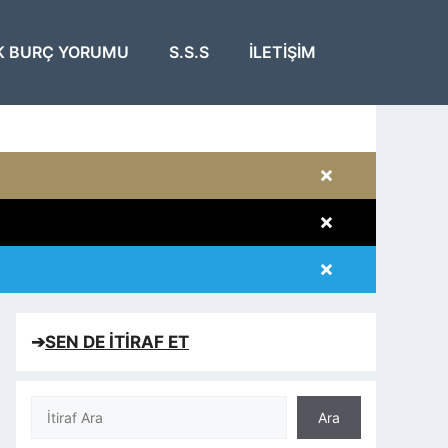
K BURÇ YORUMU
S.S.S
İLETIŞIM
×
×
×
×
➔
SEN DE İTİRAF ET
Ara
Ara