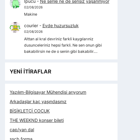
İpucu
-
Ne senle ne de sensiz yaşanmıyor
02/08/2026
Makine
courier
-
Evde huzursuzluk
02/08/2026
Alttan al kral devriniz farkli kaygılarıniz
dusunceleriniz hepsi farkli. Ne sen onun gibi
bakabilirsin ne de o senin gibi bakabilir.…
YENİ İTİRAFLAR
Yazılım-Bilgisayar Mühendisi arıyorum
Arkadaşlar kaç yaşındasınız
BİSİKLETÇİ ÇOCUK
THE WEEKND konser bileti
çap/yan dal
sscb forma