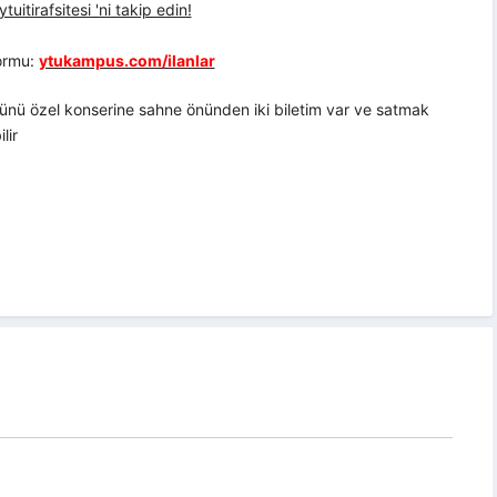
uitirafsitesi 'ni takip edin!
formu:
ytukampus.com/ilanlar
ünü özel konserine sahne önünden iki biletim var ve satmak
lir