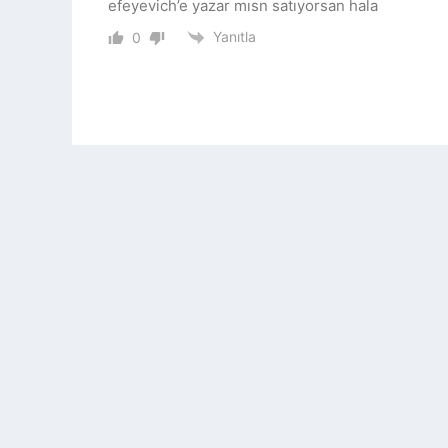
efeyevich’e yazar mısn satıyorsan hala
Yanıtla
0