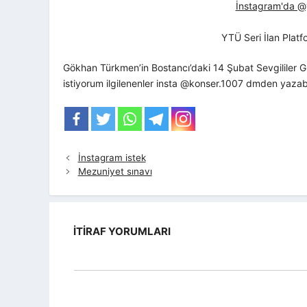
İnstagram'da @yt
YTÜ Seri İlan Plat
Gökhan Türkmen’in Bostancı’daki 14 Şubat Sevgililer G
istiyorum ilgilenenler insta @konser.1007 dmden yazabi
İnstagram istek
Mezuniyet sınavı
İTIRAF YORUMLARI