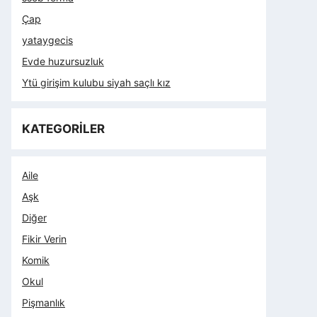
Çap
yataygecis
Evde huzursuzluk
Ytü girişim kulubu siyah saçlı kız
KATEGORİLER
Aile
Aşk
Diğer
Fikir Verin
Komik
Okul
Pişmanlık