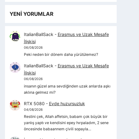
YENİ YORUMLAR
ItalianBallSack
-
Erasmus ve Uzak Mesafe
İlişkisi
06/08/2026
Peki neden bir dönem daha yürütülemez?
ItalianBallSack
-
Erasmus ve Uzak Mesafe
İlişkisi
06/08/2026
insanın güzel ama sevdiğinden uzak anlarda aşkı
aklına gelmez mi?
RTX 5080
-
Evde huzursuzluk
04/08/2026
Restini çek, Allah affetsin, babam çok büyük bir
yanlış yaptı ve kendisini epey hırpaladım, 2 sene
öncesinde babaannem çivili sopayla…