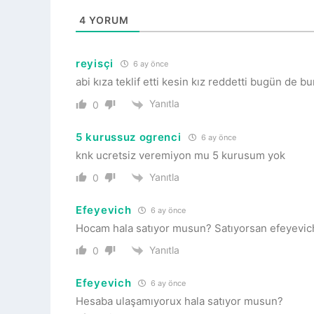
4
YORUM
reyisçi
6 ay önce
abi kıza teklif etti kesin kız reddetti bugün de b
Yanıtla
0
5 kurussuz ogrenci
6 ay önce
knk ucretsiz veremiyon mu 5 kurusum yok
Yanıtla
0
Efeyevich
6 ay önce
Hocam hala satıyor musun? Satıyorsan efeyevich
Yanıtla
0
Efeyevich
6 ay önce
Hesaba ulaşamıyorux hala satıyor musun?