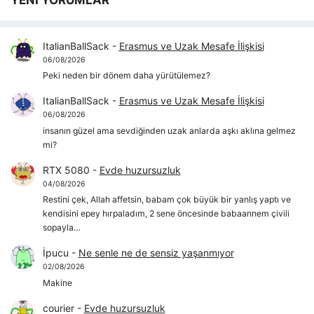
ItalianBallSack
-
Erasmus ve Uzak Mesafe İlişkisi
06/08/2026
Peki neden bir dönem daha yürütülemez?
ItalianBallSack
-
Erasmus ve Uzak Mesafe İlişkisi
06/08/2026
insanın güzel ama sevdiğinden uzak anlarda aşkı aklına gelmez
mi?
RTX 5080
-
Evde huzursuzluk
04/08/2026
Restini çek, Allah affetsin, babam çok büyük bir yanlış yaptı ve
kendisini epey hırpaladım, 2 sene öncesinde babaannem çivili
sopayla…
İpucu
-
Ne senle ne de sensiz yaşanmıyor
02/08/2026
Makine
courier
-
Evde huzursuzluk