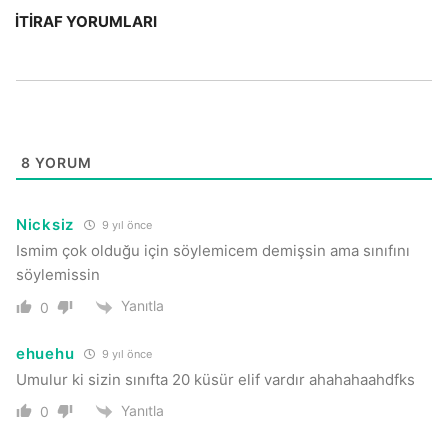
İTIRAF YORUMLARI
8
YORUM
Nicksiz
9 yıl önce
Ismim çok olduğu için söylemicem demişsin ama sınıfını
söylemissin
Yanıtla
0
ehuehu
9 yıl önce
Umulur ki sizin sınıfta 20 küsür elif vardır ahahahaahdfks
Yanıtla
0