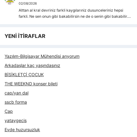
02/08/2026
Alttan al kral devriniz farkli kaygılarıniz dusunceleriniz hepsi
farkli. Ne sen onun gibi bakabilirsin ne de o senin gibi bakabilir.…
YENİ İTİRAFLAR
Yazılım-Bilgisayar Mühendisi arıyorum
Arkadaşlar kaç yaşındasınız
BİSİKLETÇİ ÇOCUK
THE WEEKND konser bileti
çap/yan dal
sscb forma
Çap
yataygecis
Evde huzursuzluk