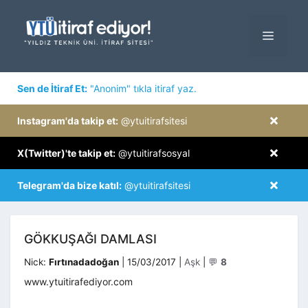
İçeriğe
atla
MENÜ
×
Sen de İtiraf Et:
"Anonim" tıkla itiraf yaz.
×
Instagram'da takip et:
@ytuitirafsitesi
×
X(Twitter)'te takip et:
@ytuitirafsosyal
×
Telegram'da bize katıl:
@ytuitirafsitesi
GÖKKUŞAĞI DAMLASI
Kategoriler
Nick:
Fırtınadadoğan
|
15/03/2017
|
Aşk
|
💬
8
www.ytuitirafediyor.com