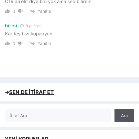
C19 da elif diye biri yok ama sen bilirsin
Yanıtla
0
birisi
9 yıl önce
Kardeş bizi koparıyon
Yanıtla
0
➔
SEN DE İTİRAF ET
Ara
Ara
YENİ YORUMLAR