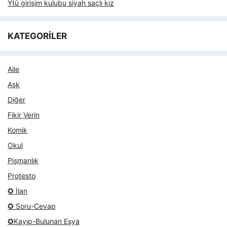
Ytü girişim kulubu siyah saçlı kız
KATEGORİLER
Aile
Aşk
Diğer
Fikir Verin
Komik
Okul
Pişmanlık
Protesto
✪ İlan
✪ Soru-Cevap
✪Kayıp-Bulunan Eşya