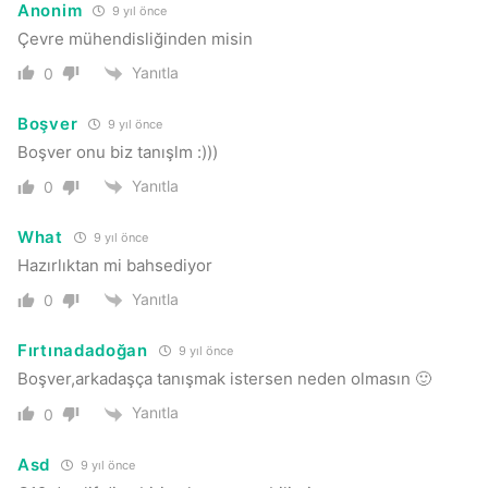
Anonim
9 yıl önce
Çevre mühendisliğinden misin
Yanıtla
0
Boşver
9 yıl önce
Boşver onu biz tanışlm :)))
Yanıtla
0
What
9 yıl önce
Hazırlıktan mi bahsediyor
Yanıtla
0
Fırtınadadoğan
9 yıl önce
Boşver,arkadaşça tanışmak istersen neden olmasın 🙂
Yanıtla
0
Asd
9 yıl önce