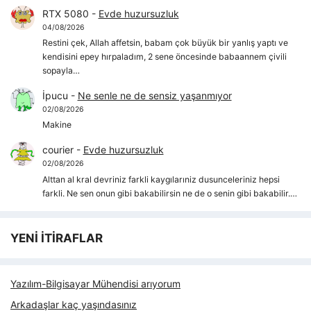
RTX 5080
-
Evde huzursuzluk
04/08/2026
Restini çek, Allah affetsin, babam çok büyük bir yanlış yaptı ve
kendisini epey hırpaladım, 2 sene öncesinde babaannem çivili
sopayla…
İpucu
-
Ne senle ne de sensiz yaşanmıyor
02/08/2026
Makine
courier
-
Evde huzursuzluk
02/08/2026
Alttan al kral devriniz farkli kaygılarıniz dusunceleriniz hepsi
farkli. Ne sen onun gibi bakabilirsin ne de o senin gibi bakabilir.…
YENİ İTİRAFLAR
Yazılım-Bilgisayar Mühendisi arıyorum
Arkadaşlar kaç yaşındasınız