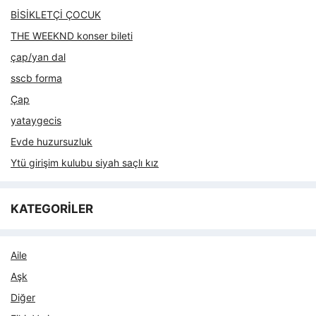
BİSİKLETÇİ ÇOCUK
THE WEEKND konser bileti
çap/yan dal
sscb forma
Çap
yataygecis
Evde huzursuzluk
Ytü girişim kulubu siyah saçlı kız
KATEGORİLER
Aile
Aşk
Diğer