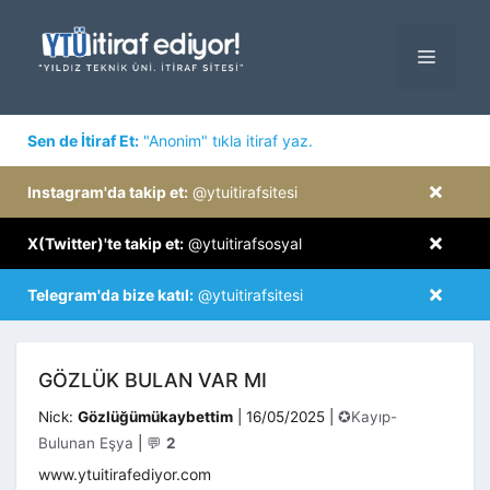
İçeriğe
atla
MENÜ
×
Sen de İtiraf Et:
"Anonim" tıkla itiraf yaz.
×
Instagram'da takip et:
@ytuitirafsitesi
×
X(Twitter)'te takip et:
@ytuitirafsosyal
×
Telegram'da bize katıl:
@ytuitirafsitesi
GÖZLÜK BULAN VAR MI
Kategoriler
Nick:
Gözlüğümükaybettim
|
16/05/2025
|
✪Kayıp-
Bulunan Eşya
|
💬
2
www.ytuitirafediyor.com