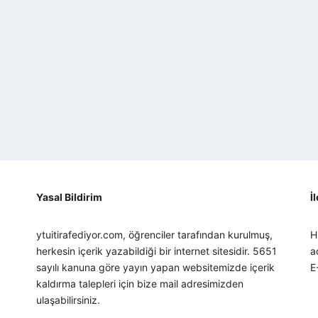
Yasal Bildirim
İ
ytuitirafediyor.com, öğrenciler tarafından kurulmuş,
H
herkesin içerik yazabildiği bir internet sitesidir. 5651
a
sayılı kanuna göre yayın yapan websitemizde içerik
E
kaldırma talepleri için bize mail adresimizden
ulaşabilirsiniz.