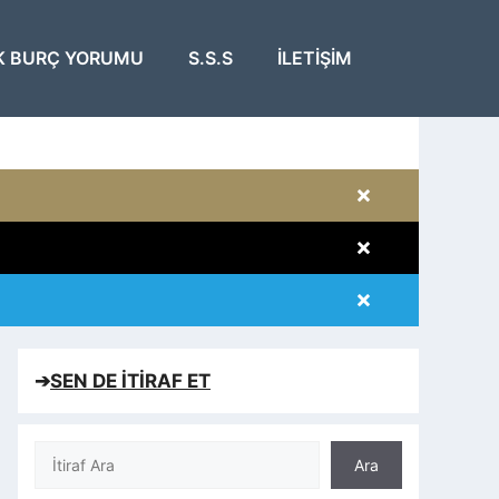
K BURÇ YORUMU
S.S.S
İLETIŞIM
×
×
×
×
➔
SEN DE İTİRAF ET
Ara
Ara