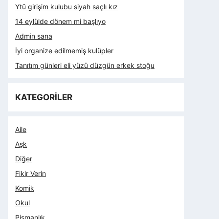
Ytü girişim kulubu siyah saçlı kız
14 eylülde dönem mi başlıyo
Admin sana
İyi organize edilmemiş kulüpler
Tanıtım günleri eli yüzü düzgün erkek stoğu
KATEGORİLER
Aile
Aşk
Diğer
Fikir Verin
Komik
Okul
Pişmanlık