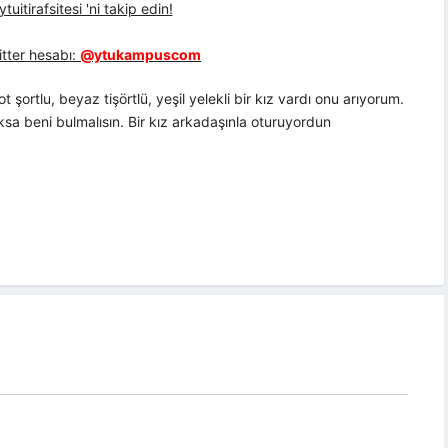
uitirafsitesi 'ni takip edin!
tter hesabı:
@ytukampuscom
şortlu, beyaz tişörtlü, yeşil yelekli bir kız vardı onu arıyorum.
a beni bulmalısın. Bir kız arkadaşınla oturuyordun