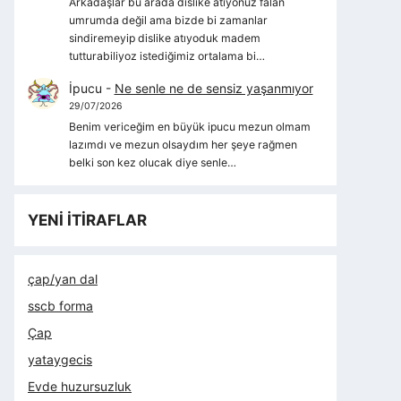
Arkadaşlar bu arada dislike atıyonuz falan
umrumda değil ama bizde bi zamanlar
sindiremeyip dislike atıyoduk madem
tutturabiliyoz istediğimiz ortalama bi…
İpucu
-
Ne senle ne de sensiz yaşanmıyor
29/07/2026
Benim vericeğim en büyük ipucu mezun olmam
lazımdı ve mezun olsaydım her şeye rağmen
belki son kez olucak diye senle…
YENİ İTİRAFLAR
çap/yan dal
sscb forma
Çap
yataygecis
Evde huzursuzluk