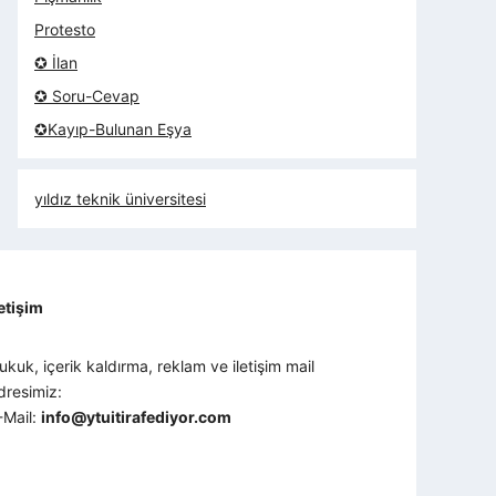
Protesto
✪ İlan
✪ Soru-Cevap
✪Kayıp-Bulunan Eşya
yıldız teknik üniversitesi
letişim
ukuk, içerik kaldırma, reklam ve iletişim mail
dresimiz:
-Mail:
info@ytuitirafediyor.com