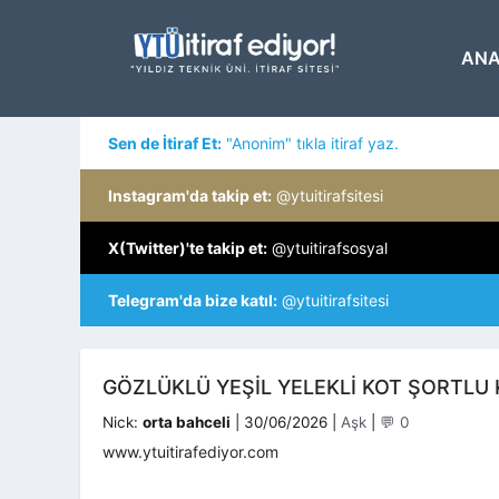
İçeriğe
atla
ANA
Sen de İtiraf Et:
"Anonim" tıkla itiraf yaz.
Instagram'da takip et:
@ytuitirafsitesi
X(Twitter)'te takip et:
@ytuitirafsosyal
Telegram'da bize katıl:
@ytuitirafsitesi
GÖZLÜKLÜ YEŞIL YELEKLI KOT ŞORTLU 
Kategoriler
Nick:
orta bahceli
|
30/06/2026
|
Aşk
|
💬 0
www.ytuitirafediyor.com