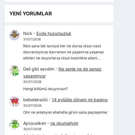
YENİ YORUMLAR
Nick
-
Evde huzursuzluk
31/07/2026
Reis sana tek tavsiye her ne olursa olsun nasıl
davranılıyorsa davransın ne yaşanırsa yaşansa
etkileri ne oluyorlarsa olsun kesinlikle aileni…
Deli gibi sevdim
-
Ne senle ne de sensiz
yaşanmıyor
30/07/2026
Hangi bölümü okuyorsun?
bebelaksütü
-
14 eylülde dönem mi başlıyo
30/07/2026
Olm ne anlatıyon ahahaha girsin sana paylaşımlar
Apoyusiken
-
ne okumaliyim
30/07/2026