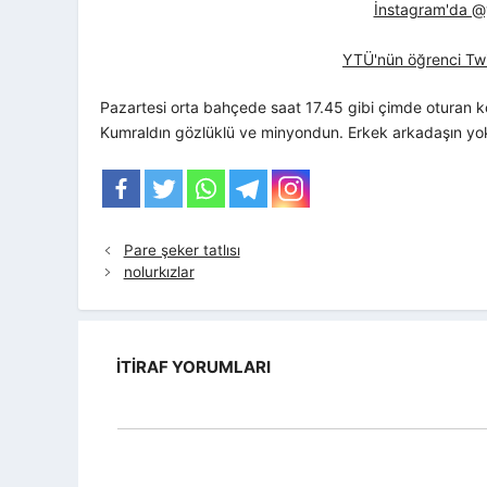
İnstagram'da @yt
YTÜ'nün öğrenci Twi
Pazartesi orta bahçede saat 17.45 gibi çimde oturan kot 
Kumraldın gözlüklü ve minyondun. Erkek arkadaşın yoks
Pare şeker tatlısı
nolurkızlar
İTIRAF YORUMLARI