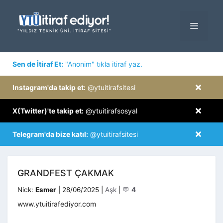
İçeriğe
atla
MENÜ
×
Sen de İtiraf Et:
"Anonim" tıkla itiraf yaz.
×
Instagram'da takip et:
@ytuitirafsitesi
×
X(Twitter)'te takip et:
@ytuitirafsosyal
×
Telegram'da bize katıl:
@ytuitirafsitesi
GRANDFEST ÇAKMAK
Kategoriler
Nick:
Esmer
|
28/06/2025
|
Aşk
|
💬
4
www.ytuitirafediyor.com