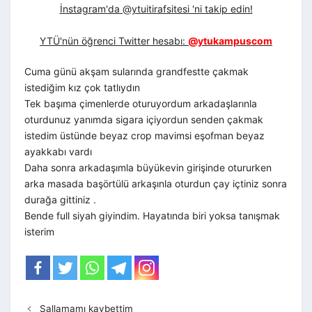
İnstagram'da @ytuitirafsitesi 'ni takip edin!
YTÜ'nün öğrenci Twitter hesabı:
@ytukampuscom
Cuma günü akşam sularında grandfestte çakmak
istediğim kız çok tatlıydın
Tek başıma çimenlerde oturuyordum arkadaşlarınla
oturdunuz yanımda sigara içiyordun senden çakmak
istedim üstünde beyaz crop mavimsi eşofman beyaz
ayakkabı vardı
Daha sonra arkadaşımla büyükevin girişinde otururken
arka masada başörtülü arkaşınla oturdun çay içtiniz sonra
durağa gittiniz .
Bende full siyah giyindim. Hayatında biri yoksa tanışmak
isterim
Sallamamı kaybettim