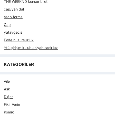
THE WEEKND konser bileti
çap/yan dal
sscb forma
Çap
yataygecis
Evde huzursuzluk
Ytü girişim kulubu siyah saçlı kız
KATEGORİLER
Aile
Aşk
Diğer
Fikir Verin
Komik