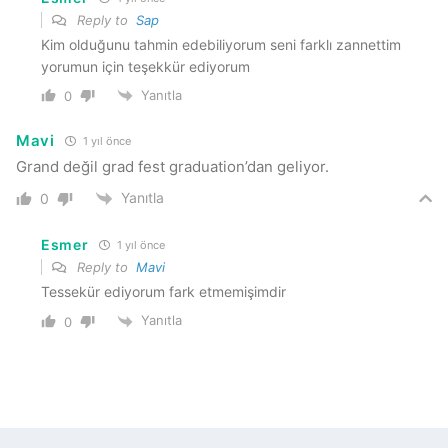
Reply to
Sap
Kim olduğunu tahmin edebiliyorum seni farklı zannettim
yorumun için teşekkür ediyorum
Yanıtla
0
Mavi
1 yıl önce
Grand değil grad fest graduation’dan geliyor.
Yanıtla
0
Esmer
1 yıl önce
Reply to
Mavi
Tessekür ediyorum fark etmemişimdir
Yanıtla
0