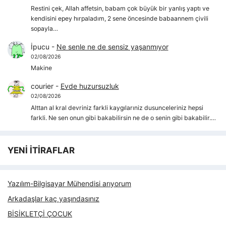
Restini çek, Allah affetsin, babam çok büyük bir yanlış yaptı ve
kendisini epey hırpaladım, 2 sene öncesinde babaannem çivili
sopayla…
İpucu
-
Ne senle ne de sensiz yaşanmıyor
02/08/2026
Makine
courier
-
Evde huzursuzluk
02/08/2026
Alttan al kral devriniz farkli kaygılarıniz dusunceleriniz hepsi
farkli. Ne sen onun gibi bakabilirsin ne de o senin gibi bakabilir.…
YENİ İTİRAFLAR
Yazılım-Bilgisayar Mühendisi arıyorum
Arkadaşlar kaç yaşındasınız
BİSİKLETÇİ ÇOCUK