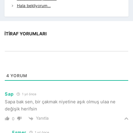
Hala bekliyorum…
İTIRAF YORUMLARI
4
YORUM
Sap
1 yıl önce
Sapa bak sen, bir çakmak niyetine aşık olmuş ulaa ne
değişik herifsin
Yanıtla
0
Esmer
1 yıl önce