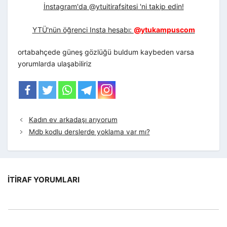
İnstagram'da @ytuitirafsitesi 'ni takip edin!
YTÜ'nün öğrenci Insta hesabı:
@ytukampuscom
ortabahçede güneş gözlüğü buldum kaybeden varsa
yorumlarda ulaşabiliriz
Kadın ev arkadaşı arıyorum
Mdb kodlu derslerde yoklama var mı?
İTIRAF YORUMLARI