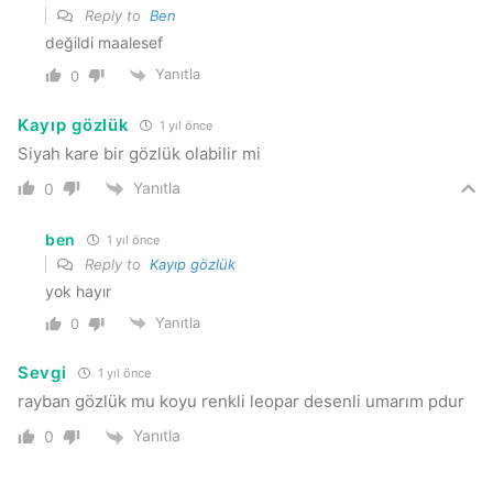
Reply to
Ben
değildi maalesef
Yanıtla
0
Kayıp gözlük
1 yıl önce
Siyah kare bir gözlük olabilir mi
Yanıtla
0
ben
1 yıl önce
Reply to
Kayıp gözlük
yok hayır
Yanıtla
0
Sevgi
1 yıl önce
rayban gözlük mu koyu renkli leopar desenli umarım pdur
Yanıtla
0