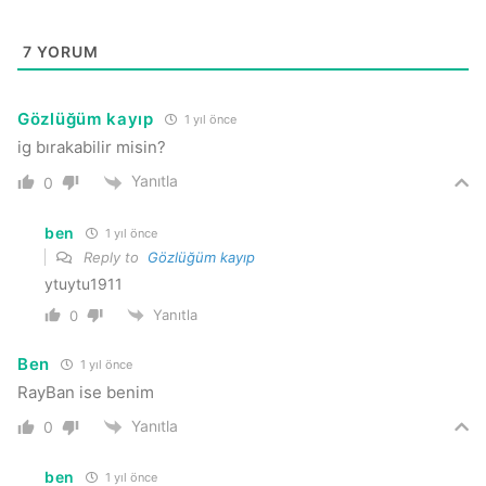
7
YORUM
Gözlüğüm kayıp
1 yıl önce
ig bırakabilir misin?
Yanıtla
0
ben
1 yıl önce
Reply to
Gözlüğüm kayıp
ytuytu1911
Yanıtla
0
Ben
1 yıl önce
RayBan ise benim
Yanıtla
0
ben
1 yıl önce