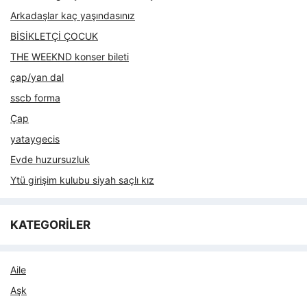
Arkadaşlar kaç yaşındasınız
BİSİKLETÇİ ÇOCUK
THE WEEKND konser bileti
çap/yan dal
sscb forma
Çap
yataygecis
Evde huzursuzluk
Ytü girişim kulubu siyah saçlı kız
KATEGORİLER
Aile
Aşk