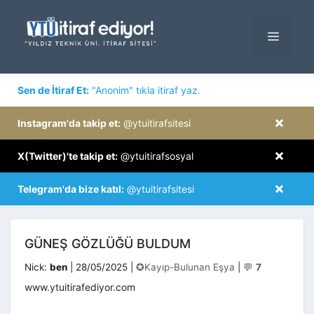
İçeriğe
atla
MENÜ
×
Sen de İtiraf Et:
"Anonim" tıkla itiraf yaz.
×
Instagram'da takip et:
@ytuitirafsitesi
×
X(Twitter)'te takip et:
@ytuitirafsosyal
×
Telegram'da bize katıl:
@ytuitirafsitesi
GÜNEŞ GÖZLÜĞÜ BULDUM
Kategoriler
Nick:
ben
|
28/05/2025
|
✪Kayıp-Bulunan Eşya
|
💬
7
www.ytuitirafediyor.com