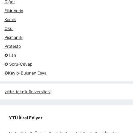
Diğer
Fikir Verin
Komik
Okul
Pişmanlık
Protesto
✪ İlan
✪ Soru-Cevap
✪Kayıp-Bulunan Eşya
yıldız teknik üniversitesi
YTÜ İtiraf Ediyor