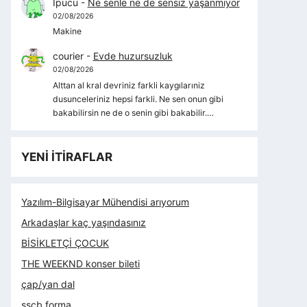
İpucu
-
Ne senle ne de sensiz yaşanmıyor
02/08/2026
Makine
courier
-
Evde huzursuzluk
02/08/2026
Alttan al kral devriniz farkli kaygılarıniz
dusunceleriniz hepsi farkli. Ne sen onun gibi
bakabilirsin ne de o senin gibi bakabilir.…
YENİ İTİRAFLAR
Yazılım-Bilgisayar Mühendisi arıyorum
Arkadaşlar kaç yaşındasınız
BİSİKLETÇİ ÇOCUK
THE WEEKND konser bileti
çap/yan dal
sscb forma