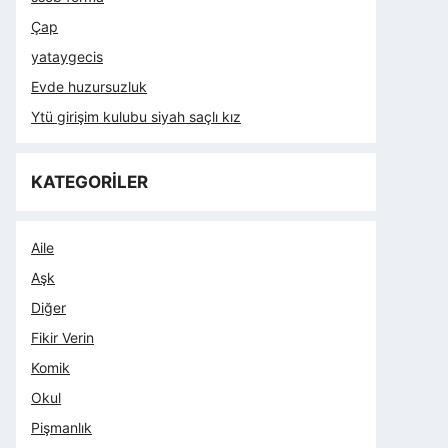
Çap
yataygecis
Evde huzursuzluk
Ytü girişim kulubu siyah saçlı kız
KATEGORİLER
Aile
Aşk
Diğer
Fikir Verin
Komik
Okul
Pişmanlık