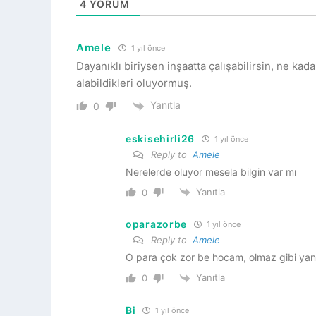
4
YORUM
Amele
1 yıl önce
Dayanıklı biriysen inşaatta çalışabilirsin, ne k
alabildikleri oluyormuş.
Yanıtla
0
eskisehirli26
1 yıl önce
Reply to
Amele
Nerelerde oluyor mesela bilgin var mı
Yanıtla
0
oparazorbe
1 yıl önce
Reply to
Amele
O para çok zor be hocam, olmaz gibi yan
Yanıtla
0
Bi
1 yıl önce