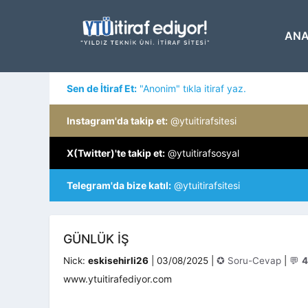
İçeriğe
atla
ANA
Sen de İtiraf Et:
"Anonim" tıkla itiraf yaz.
Instagram'da takip et:
@ytuitirafsitesi
X(Twitter)'te takip et:
@ytuitirafsosyal
Telegram'da bize katıl:
@ytuitirafsitesi
GÜNLÜK İŞ
Kategoriler
Nick:
eskisehirli26
|
03/08/2025
|
✪ Soru-Cevap
|
💬
4
www.ytuitirafediyor.com