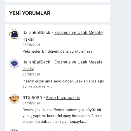
YENİ YORUMLAR
ItalianBallSack
-
Erasmus ve Uzak Mesafe
İlişkisi
06/08/2026
Peki neden bir dönem daha yürütülemez?
ItalianBallSack
-
Erasmus ve Uzak Mesafe
İlişkisi
06/08/2026
insanın güzel ama sevdiğinden uzak anlarda aşkı
aklına gelmez mi?
RTX 5080
-
Evde huzursuzluk
04/08/2026
Restini çek, Allah affetsin, babam çok büyük bir
yanlış yaptı ve kendisini epey hırpaladım, 2 sene
öncesinde babaannem çivili sopayla…