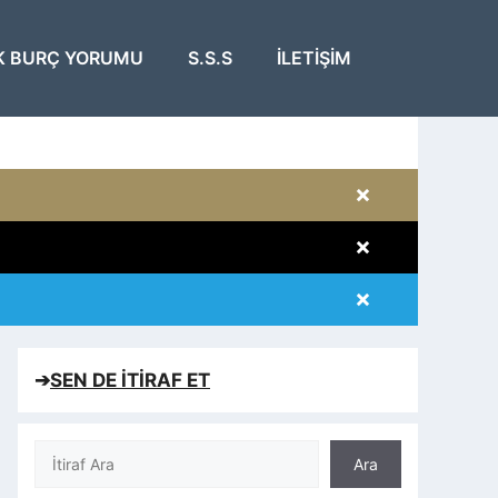
K BURÇ YORUMU
S.S.S
İLETIŞIM
×
×
×
×
➔
SEN DE İTİRAF ET
Ara
Ara