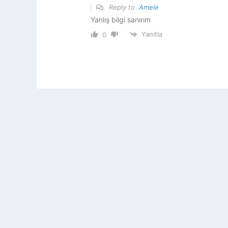
Reply to
Amele
Yanlış bilgi sanırım
Yanıtla
0