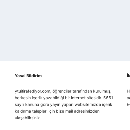
Yasal Bildirim
İ
ytuitirafediyor.com, öğrenciler tarafından kurulmuş,
H
herkesin içerik yazabildiği bir internet sitesidir. 5651
a
sayılı kanuna göre yayın yapan websitemizde içerik
E
kaldırma talepleri için bize mail adresimizden
ulaşabilirsiniz.