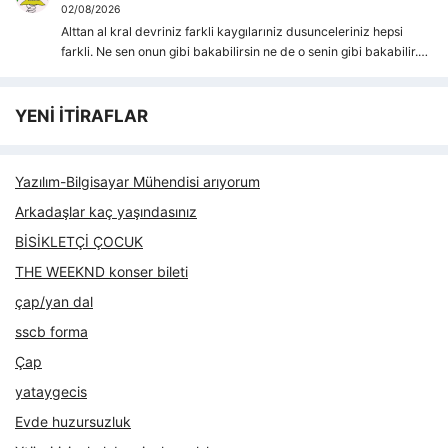
02/08/2026
Alttan al kral devriniz farkli kaygılarıniz dusunceleriniz hepsi
farkli. Ne sen onun gibi bakabilirsin ne de o senin gibi bakabilir.…
YENİ İTİRAFLAR
Yazılım-Bilgisayar Mühendisi arıyorum
Arkadaşlar kaç yaşındasınız
BİSİKLETÇİ ÇOCUK
THE WEEKND konser bileti
çap/yan dal
sscb forma
Çap
yataygecis
Evde huzursuzluk