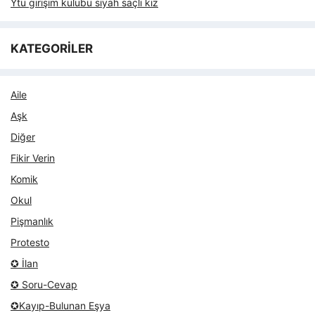
Ytü girişim kulubu siyah saçlı kız
KATEGORİLER
Aile
Aşk
Diğer
Fikir Verin
Komik
Okul
Pişmanlık
Protesto
✪ İlan
✪ Soru-Cevap
✪Kayıp-Bulunan Eşya