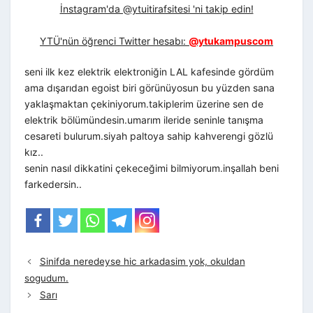
İnstagram'da @ytuitirafsitesi 'ni takip edin!
YTÜ'nün öğrenci Twitter hesabı:
@ytukampuscom
seni ilk kez elektrik elektroniğin LAL kafesinde gördüm
ama dışarıdan egoist biri görünüyosun bu yüzden sana
yaklaşmaktan çekiniyorum.takiplerim üzerine sen de
elektrik bölümündesin.umarım ileride seninle tanışma
cesareti bulurum.siyah paltoya sahip kahverengi gözlü
kız..
senin nasıl dikkatini çekeceğimi bilmiyorum.inşallah beni
farkedersin..
Sinifda neredeyse hic arkadasim yok, okuldan
sogudum.
Sarı