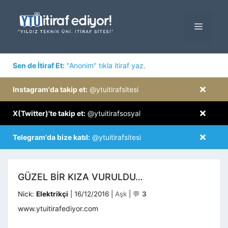
İçeriğe
atla
MENÜ
×
Sen de İtiraf Et:
"Anonim" tıkla itiraf yaz.
×
Instagram'da takip et:
@ytuitirafsitesi
×
X(Twitter)'te takip et:
@ytuitirafsosyal
×
Telegram'da bize katıl:
@ytuitirafsitesi
GÜZEL BİR KIZA VURULDU…
Kategoriler
Nick:
Elektrikçi
|
16/12/2016
|
Aşk
|
💬
3
www.ytuitirafediyor.com