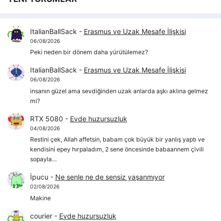
ItalianBallSack
-
Erasmus ve Uzak Mesafe İlişkisi
06/08/2026
Peki neden bir dönem daha yürütülemez?
ItalianBallSack
-
Erasmus ve Uzak Mesafe İlişkisi
06/08/2026
insanın güzel ama sevdiğinden uzak anlarda aşkı aklına gelmez
mi?
RTX 5080
-
Evde huzursuzluk
04/08/2026
Restini çek, Allah affetsin, babam çok büyük bir yanlış yaptı ve
kendisini epey hırpaladım, 2 sene öncesinde babaannem çivili
sopayla…
İpucu
-
Ne senle ne de sensiz yaşanmıyor
02/08/2026
Makine
courier
-
Evde huzursuzluk