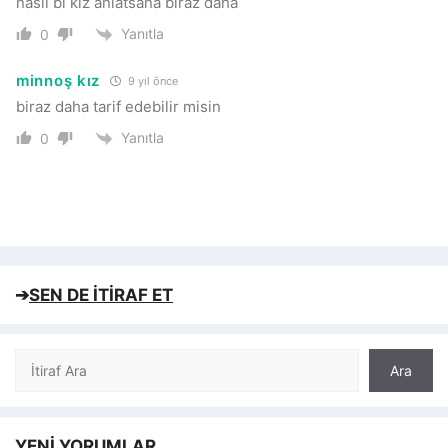
nasıl bi kız anlatsana biraz daha
Yanıtla
0
minnoş kız
9 yıl önce
biraz daha tarif edebilir misin
Yanıtla
0
➔
SEN DE İTİRAF ET
Ara
Ara
YENİ YORUMLAR