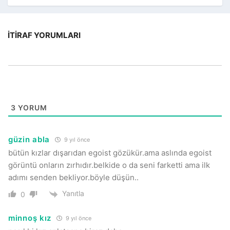
İTIRAF YORUMLARI
3
YORUM
güzin abla
9 yıl önce
bütün kızlar dışarıdan egoist gözükür.ama aslında egoist
görüntü onların zırhıdır.belkide o da seni farketti ama ilk
adımı senden bekliyor.böyle düşün..
Yanıtla
0
minnoş kız
9 yıl önce