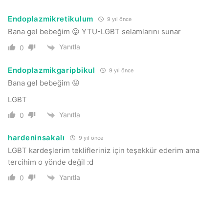
Endoplazmikretikulum
9 yıl önce
Bana gel bebeğim 😛 YTU-LGBT selamlarını sunar
Yanıtla
0
Endoplazmikgaripbikul
9 yıl önce
Bana gel bebeğim 😛
LGBT
Yanıtla
0
hardeninsakalı
9 yıl önce
LGBT kardeşlerim teklifleriniz için teşekkür ederim ama
tercihim o yönde değil :d
Yanıtla
0