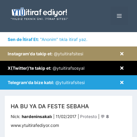
İçeriğe
atla
MENÜ
×
Sen de İtiraf Et:
"Anonim" tıkla itiraf yaz.
×
Instagram'da takip et:
@ytuitirafsitesi
×
X(Twitter)'te takip et:
@ytuitirafsosyal
×
Telegram'da bize katıl:
@ytuitirafsitesi
HA BU YA DA FESTE SEBAHA
Kategoriler
Nick:
hardeninsakalı
|
11/02/2017
|
Protesto
|
💬
8
www.ytuitirafediyor.com