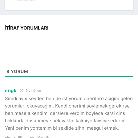
İTIRAF YORUMLARI
8
YORUM
engk
9 yıl önce
Simdi ayni seyden ben de istiyorum onerilere acigim gelen
yorumlari okuyacagim. Kendi onerimi soylemek gerekirse
ben mesela kendimi derslere verdim boylece karsi cins
hakkinda dusunmeye pek vaktin kalmiyo tavsiye ederim.
Yani benim yontemim bi sekilde zihni mesgul etmek.
Yanıtla