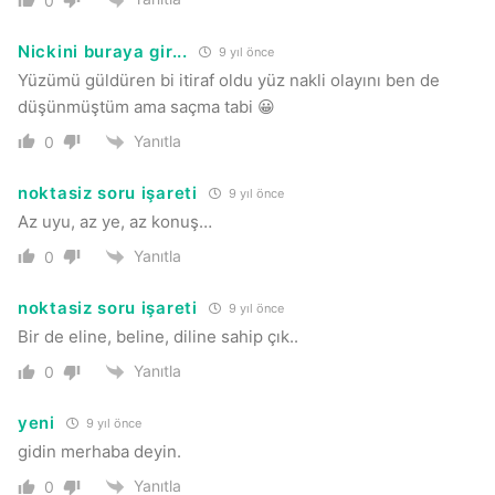
0
Nickini buraya gir...
9 yıl önce
Yüzümü güldüren bi itiraf oldu yüz nakli olayını ben de
düşünmüştüm ama saçma tabi 😀
Yanıtla
0
noktasiz soru işareti
9 yıl önce
Az uyu, az ye, az konuş…
Yanıtla
0
noktasiz soru işareti
9 yıl önce
Bir de eline, beline, diline sahip çık..
Yanıtla
0
yeni
9 yıl önce
gidin merhaba deyin.
Yanıtla
0