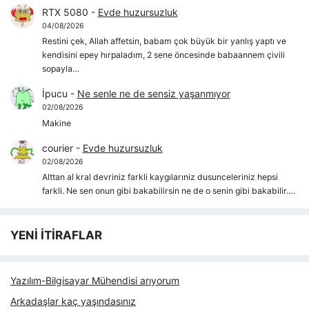
RTX 5080
-
Evde huzursuzluk
04/08/2026
Restini çek, Allah affetsin, babam çok büyük bir yanlış yaptı ve
kendisini epey hırpaladım, 2 sene öncesinde babaannem çivili
sopayla…
İpucu
-
Ne senle ne de sensiz yaşanmıyor
02/08/2026
Makine
courier
-
Evde huzursuzluk
02/08/2026
Alttan al kral devriniz farkli kaygılarıniz dusunceleriniz hepsi
farkli. Ne sen onun gibi bakabilirsin ne de o senin gibi bakabilir.…
YENİ İTİRAFLAR
Yazılım-Bilgisayar Mühendisi arıyorum
Arkadaşlar kaç yaşındasınız