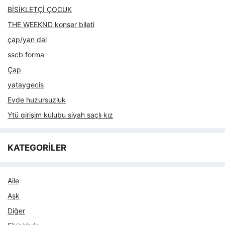
BİSİKLETÇİ ÇOCUK
THE WEEKND konser bileti
çap/yan dal
sscb forma
Çap
yataygecis
Evde huzursuzluk
Ytü girişim kulubu siyah saçlı kız
KATEGORİLER
Aile
Aşk
Diğer