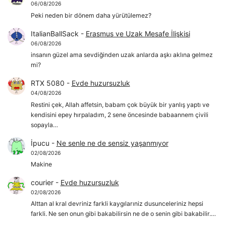
06/08/2026
Peki neden bir dönem daha yürütülemez?
ItalianBallSack
-
Erasmus ve Uzak Mesafe İlişkisi
06/08/2026
insanın güzel ama sevdiğinden uzak anlarda aşkı aklına gelmez
mi?
RTX 5080
-
Evde huzursuzluk
04/08/2026
Restini çek, Allah affetsin, babam çok büyük bir yanlış yaptı ve
kendisini epey hırpaladım, 2 sene öncesinde babaannem çivili
sopayla…
İpucu
-
Ne senle ne de sensiz yaşanmıyor
02/08/2026
Makine
courier
-
Evde huzursuzluk
02/08/2026
Alttan al kral devriniz farkli kaygılarıniz dusunceleriniz hepsi
farkli. Ne sen onun gibi bakabilirsin ne de o senin gibi bakabilir.…