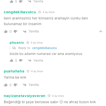
Yanıtla
0
cengdekibavulcu
4 ay önce
beni aramissiniz her kimseniz aramayin cunku ben
bulunamaz bir insanim
Yanıtla
0
phoenix
4 ay önce
Reply to
cengdekibavulcu
bizde bu adamin numarasi var ama aramiyoruz.
Yanıtla
0
puahahaha
4 ay önce
Yarma be knk
Yanıtla
0
naçizanetavsiyeveren
4 ay önce
Beğendiği bi şeye benzese sabır 🙂 ne ahraz kızsın knk