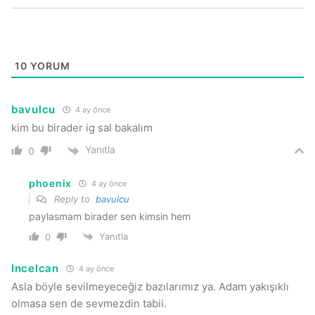
10
YORUM
bavulcu
4 ay önce
kim bu birader ig sal bakalım
Yanıtla
0
phoenix
4 ay önce
Reply to
bavulcu
paylasmam birader sen kimsin hem
Yanıtla
0
Incelcan
4 ay önce
Asla böyle sevilmeyeceğiz bazılarımız ya. Adam yakışıklı
olmasa sen de sevmezdin tabii.