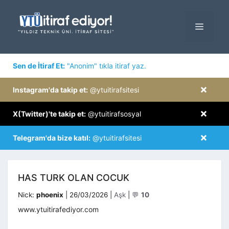
İçeriğe
atla
MENÜ
×
Sen de İtiraf Et:
"Anonim" tıkla itiraf yaz.
×
Instagram'da takip et:
@ytuitirafsitesi
×
X(Twitter)'te takip et:
@ytuitirafsosyal
×
Telegram'da bize katıl:
@ytuitirafsitesi
HAS TURK OLAN COCUK
Kategoriler
Nick:
phoenix
|
26/03/2026
|
Aşk
|
💬
10
www.ytuitirafediyor.com