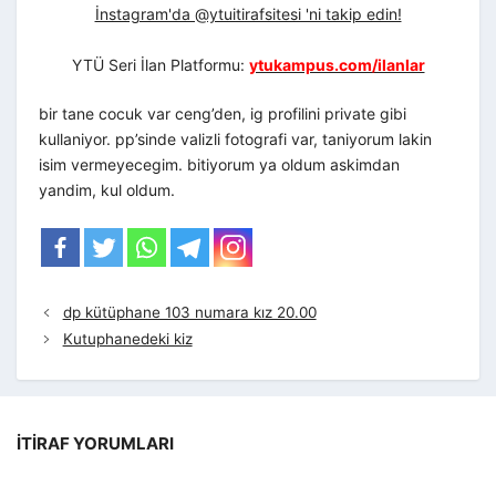
İnstagram'da @ytuitirafsitesi 'ni takip edin!
YTÜ Seri İlan Platformu:
ytukampus.com/ilanlar
bir tane cocuk var ceng’den, ig profilini private gibi
kullaniyor. pp’sinde valizli fotografi var, taniyorum lakin
isim vermeyecegim. bitiyorum ya oldum askimdan
yandim, kul oldum.
dp kütüphane 103 numara kız 20.00
Kutuphanedeki kiz
İTIRAF YORUMLARI