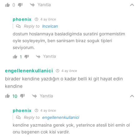
Yanıtla
0
phoenix
4 ay önce
Reply to
Incelcan
dostum hoslanmaya basladigimda suratini gormemistim
oyle soyleyeyim, ben sanirsam biraz soguk tipleri
seviyorum.
Yanıtla
1
engellenenkullanici
4 ay önce
birader kendine yazdığın o kadar belli ki git hayat edin
kendine
Yanıtla
10
phoenix
4 ay önce
Reply to
engellenenkullanici
kendine yazmasina gerek yok, yeterince atesli biri emin ol
onu begenen cok kisi vardir.