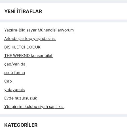
YENİ İTİRAFLAR
Yazılım-Bilgisayar Mühendisi arıyorum
Arkadaşlar kaç yaşındasınız
BİSİKLETÇİ ÇOCUK
THE WEEKND konser bileti
çap/yan dal
sscb forma
Çap
yataygecis
Evde huzursuzluk
Ytü girişim kulubu siyah saçlı kız
KATEGORİLER