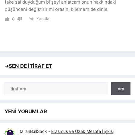
fake sal duyduğum bi şeyi anlatcam onun hakkındaki
düşünceni değiştirir mi orasını bilemem de dinle
Yanıtla
0
➔
SEN DE İTİRAF ET
Ara
Ara
YENİ YORUMLAR
ItalianBallSack
-
Erasmus ve Uzak Mesafe İlişkisi