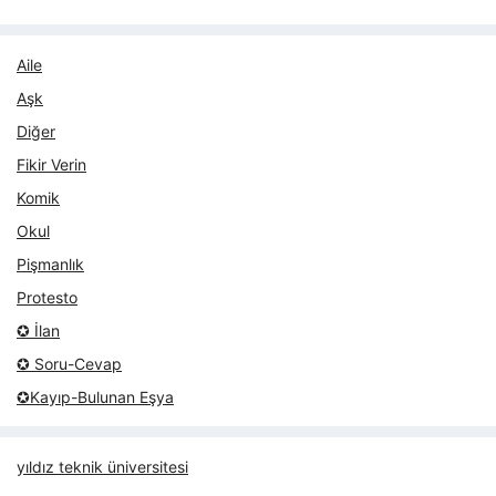
Aile
Aşk
Diğer
Fikir Verin
Komik
Okul
Pişmanlık
Protesto
✪ İlan
✪ Soru-Cevap
✪Kayıp-Bulunan Eşya
yıldız teknik üniversitesi