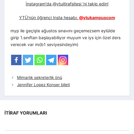
İnstagram'da @ytuitirafsitesi 'ni takip edin!
YTÜ'nün öğrenci Insta hesabı:
@ytukampuscom
myp ile geçişte ağustos sınavını geçemezsem eylülde
girip 1.sınıftan başlayabiliyor muyum ve iys için özel ders
verecek var mı(b1 seviyesindeyim)
Mimarlık sekreterlik önü
Jennifer Lopez Konser bileti
İTIRAF YORUMLARI