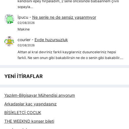
kendisini epey hırpaladım, 2 sene öncesinde babaannem çivili
sopayla…
İpucu
-
Ne senle ne de sensiz yaşanmıyor
02/08/2026
Makine
courier
-
Evde huzursuzluk
02/08/2026
Alttan al kral devriniz farkli kaygılarıniz dusunceleriniz hepsi
farkli. Ne sen onun gibi bakabilirsin ne de o senin gibi bakabilir.…
YENİ İTİRAFLAR
Yazılım-Bilgisayar Mühendisi arıyorum
Arkadaşlar kaç yaşındasınız
BİSİKLETÇİ ÇOCUK
THE WEEKND konser bileti