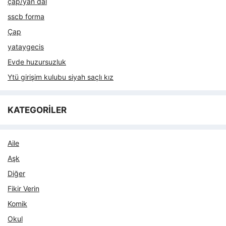
çap/yan dal
sscb forma
Çap
yataygecis
Evde huzursuzluk
Ytü girişim kulubu siyah saçlı kız
KATEGORİLER
Aile
Aşk
Diğer
Fikir Verin
Komik
Okul