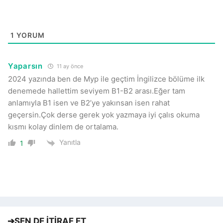
1
YORUM
Yaparsın
11 ay önce
2024 yazında ben de Myp ile geçtim İngilizce bölüme ilk
denemede hallettim seviyem B1-B2 arası.Eğer tam
anlamıyla B1 isen ve B2’ye yakınsan isen rahat
geçersin.Çok derse gerek yok yazmaya iyi çalıs okuma
kısmı kolay dinlem de ortalama.
Yanıtla
1
➔
SEN DE İTİRAF ET