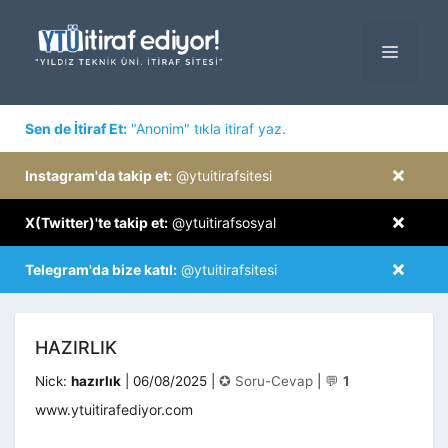
İçeriğe
atla
MENÜ
×
Sen de İtiraf Et:
"Anonim" tıkla itiraf yaz.
×
Instagram'da takip et:
@ytuitirafsitesi
×
X(Twitter)'te takip et:
@ytuitirafsosyal
×
Telegram'da bize katıl:
@ytuitirafsitesi
HAZIRLIK
Kategoriler
Nick:
hazırlık
|
06/08/2025
|
✪ Soru-Cevap
|
💬
1
www.ytuitirafediyor.com