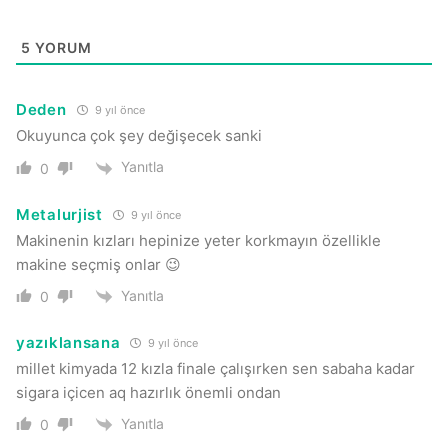
5
YORUM
Deden
9 yıl önce
Okuyunca çok şey değişecek sanki
Yanıtla
0
Metalurjist
9 yıl önce
Makinenin kızları hepinize yeter korkmayın özellikle
makine seçmiş onlar 😉
Yanıtla
0
yazıklansana
9 yıl önce
millet kimyada 12 kızla finale çalışırken sen sabaha kadar
sigara içicen aq hazırlık önemli ondan
Yanıtla
0