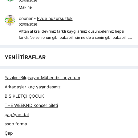
02/08/2026
Makine
courier
-
Evde huzursuzluk
02/08/2026
Alttan al kral devriniz farkli kaygılarıniz dusunceleriniz hepsi
farkli. Ne sen onun gibi bakabilirsin ne de o senin gibi bakabilir.…
YENİ İTİRAFLAR
Yazılım-Bilgisayar Mühendisi arıyorum
Arkadaşlar kaç yaşındasınız
BİSİKLETÇİ ÇOCUK
THE WEEKND konser bileti
çap/yan dal
sscb forma
Çap