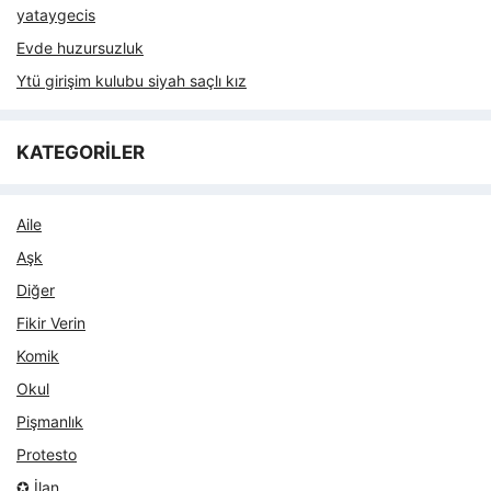
yataygecis
Evde huzursuzluk
Ytü girişim kulubu siyah saçlı kız
KATEGORİLER
Aile
Aşk
Diğer
Fikir Verin
Komik
Okul
Pişmanlık
Protesto
✪ İlan