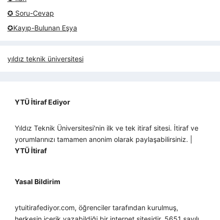
✪ Soru-Cevap
✪Kayıp-Bulunan Eşya
yıldız teknik üniversitesi
YTÜ İtiraf Ediyor
Yıldız Teknik Üniversitesi'nin ilk ve tek itiraf sitesi. İtiraf ve
yorumlarınızı tamamen anonim olarak paylaşabilirsiniz. |
YTÜ İtiraf
Yasal Bildirim
ytuitirafediyor.com, öğrenciler tarafından kurulmuş,
herkesin içerik yazabildiği bir internet sitesidir. 5651 sayılı