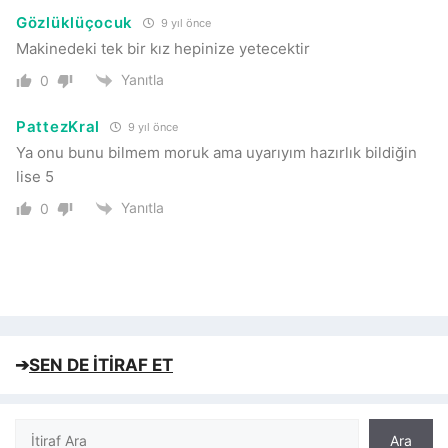
Gözlüklüçocuk
9 yıl önce
Makinedeki tek bir kız hepinize yetecektir
Yanıtla
0
PattezKral
9 yıl önce
Ya onu bunu bilmem moruk ama uyarıyım hazırlık bildiğin
lise 5
Yanıtla
0
➔
SEN DE İTİRAF ET
Ara
Ara