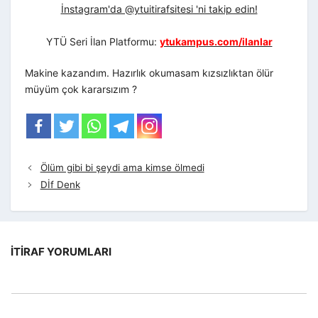
İnstagram'da @ytuitirafsitesi 'ni takip edin!
YTÜ Seri İlan Platformu:
ytukampus.com/ilanlar
Makine kazandım. Hazırlık okumasam kızsızlıktan ölür
müyüm çok kararsızım ?
Ölüm gibi bi şeydi ama kimse ölmedi
Dİf Denk
İTIRAF YORUMLARI