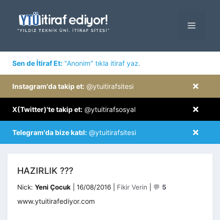
İçeriğe
atla
MENÜ
×
Sen de İtiraf Et:
"Anonim" tıkla itiraf yaz.
×
Instagram'da takip et:
@ytuitirafsitesi
×
X(Twitter)'te takip et:
@ytuitirafsosyal
×
Telegram'da bize katıl:
@ytuitirafsitesi
HAZIRLIK ???
Kategoriler
Nick:
Yeni Çocuk
|
16/08/2016
|
Fikir Verin
|
💬
5
www.ytuitirafediyor.com