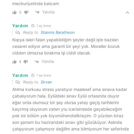
mecburiyetinde kalıcam
Yanıtla
0
Yardım
1 ay önce
Reply to
Stannis Baratheon
Kopya isleri falan yapabildiğim şeyler değil işte bazıları
cesaret ediyor ama garanti bir şeyi yok. Moraller bozuk
cidden olmazsa bırakma işi ciddi olacak.
Yanıtla
1
Yardım
1 ay önce
Reply to
Sirvan
Atılma korkusu stress yaratıyor maalesef ama sınava kadar
çabalıyorum hala. Eylüldeki sınav Eylül ortasında oluyor
eğer orda olumsuz bir şey olursa yatay geçiş tarihlerini
kaçırmış oluyorum zaten ytu icerisindede geçebileceğim
pek bir bölüm yok biyomühendislikteyim. O yüzden biraz
son şansım bu hazirandaki sınav gibi gözüküyor. Aslında
çalışıyorum çalışmıyor değilim ama bilmiyorum her seferinde