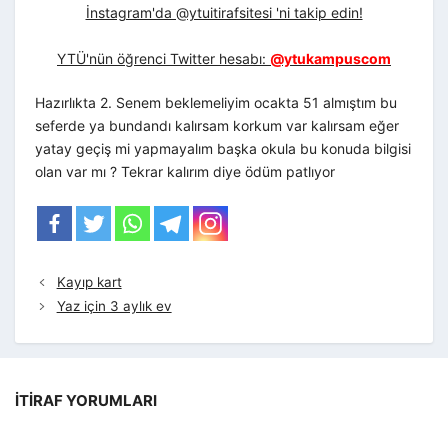
İnstagram'da @ytuitirafsitesi 'ni takip edin!
YTÜ'nün öğrenci Twitter hesabı:
@ytukampuscom
Hazırlıkta 2. Senem beklemeliyim ocakta 51 almıştım bu
seferde ya bundandı kalırsam korkum var kalırsam eğer
yatay geçiş mi yapmayalım başka okula bu konuda bilgisi
olan var mı ? Tekrar kalırım diye ödüm patlıyor
Kayıp kart
Yaz için 3 aylık ev
İTIRAF YORUMLARI