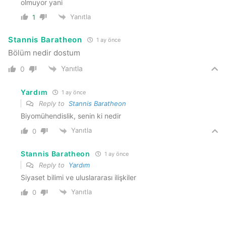
olmuyor yani
Yanıtla
1
Stannis Baratheon
1 ay önce
Bölüm nedir dostum
Yanıtla
0
Yardım
1 ay önce
Reply to
Stannis Baratheon
Biyomühendislik, senin ki nedir
Yanıtla
0
Stannis Baratheon
1 ay önce
Reply to
Yardım
Siyaset bilimi ve uluslararası ilişkiler
Yanıtla
0