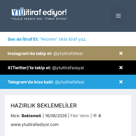
İçeriğe
atla
MENÜ
×
Sen de İtiraf Et:
"Anonim" tıkla itiraf yaz.
×
Instagram'da takip et:
@ytuitirafsitesi
×
X(Twitter)'te takip et:
@ytuitirafsosyal
×
Telegram'da bize katıl:
@ytuitirafsitesi
HAZIRLIK BEKLEMELİLER
Kategoriler
Nick:
Beklemeli
|
16/06/2026
|
Fikir Verin
|
💬
8
www.ytuitirafediyor.com