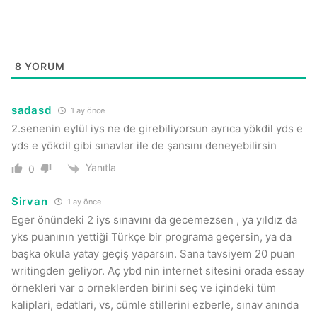
8
YORUM
sadasd
1 ay önce
2.senenin eylül iys ne de girebiliyorsun ayrıca yökdil yds e
yds e yökdil gibi sınavlar ile de şansını deneyebilirsin
Yanıtla
0
Sirvan
1 ay önce
Eger önündeki 2 iys sınavını da gecemezsen , ya yıldız da
yks puanının yettiği Türkçe bir programa geçersin, ya da
başka okula yatay geçiş yaparsın. Sana tavsiyem 20 puan
writingden geliyor. Aç ybd nin internet sitesini orada essay
örnekleri var o orneklerden birini seç ve içindeki tüm
kaliplari, edatlari, vs, cümle stillerini ezberle, sınav anında