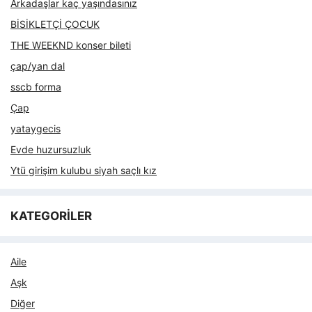
Arkadaşlar kaç yaşındasınız
BİSİKLETÇİ ÇOCUK
THE WEEKND konser bileti
çap/yan dal
sscb forma
Çap
yataygecis
Evde huzursuzluk
Ytü girişim kulubu siyah saçlı kız
KATEGORİLER
Aile
Aşk
Diğer