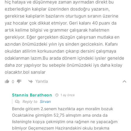
hiç hataya ve düşünmeye zaman ayırmadan direkt bu
ezberledigin kalıplar üzerinden dosdoğru yazarsın,
gerekirse kalıplarin bazılarını oturtugun sıranın üzerine
yaz hocalar çok dikkat etmiyor. Geri kalanı 40 puanı da
artık kelime bilgisi ve grammer çalışarak halletmen
gerekiyor. Eğer gerçekten düzgün çalışırsan mutlaka en
azından önümüzdeki yılın iys sinden geciceksin. Kafanı
okuldan atilirim korkusundan çıkarıp dersini çalışmaya
odaklanman lazım.Bu arada dönem içindeki iysler genelde
daha zor yapılıyor bu sebeple önümüzdeki iys daha kolay
olacaktır.bol sanslar
Yanıtla
0
Stannis Baratheon
1 ay önce
Reply to
Sirvan
Bende giricem 2.senem hazırlıkta aşırı moralim bozuk
Ocaktakine girmiştim 52,75 almıştım ama onda da
listeningte kopya çekmiştim ona rağmen ne yapacağım
bilmiyor Geçemezsem Hazirandakini okulu bırakma