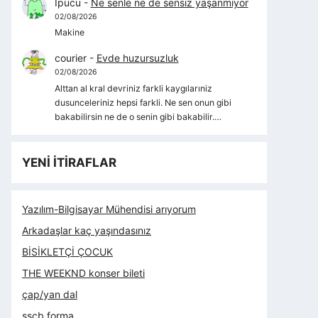
İpucu
-
Ne senle ne de sensiz yaşanmıyor
02/08/2026
Makine
courier
-
Evde huzursuzluk
02/08/2026
Alttan al kral devriniz farkli kaygılarıniz
dusunceleriniz hepsi farkli. Ne sen onun gibi
bakabilirsin ne de o senin gibi bakabilir.…
YENİ İTİRAFLAR
Yazılım-Bilgisayar Mühendisi arıyorum
Arkadaşlar kaç yaşındasınız
BİSİKLETÇİ ÇOCUK
THE WEEKND konser bileti
çap/yan dal
sscb forma