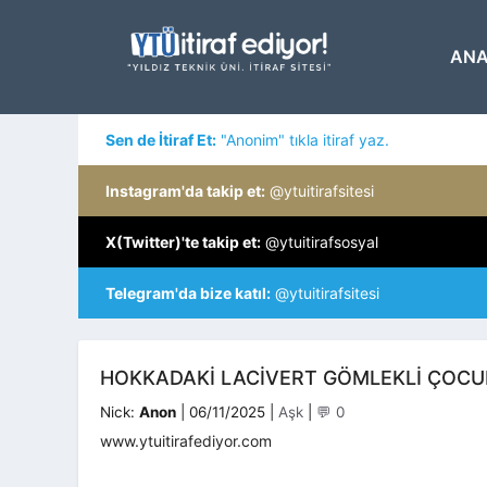
İçeriğe
atla
ANA
Sen de İtiraf Et:
"Anonim" tıkla itiraf yaz.
Instagram'da takip et:
@ytuitirafsitesi
X(Twitter)'te takip et:
@ytuitirafsosyal
Telegram'da bize katıl:
@ytuitirafsitesi
HOKKADAKİ LACİVERT GÖMLEKLİ ÇOCU
Kategoriler
Nick:
Anon
|
06/11/2025
|
Aşk
|
💬 0
www.ytuitirafediyor.com