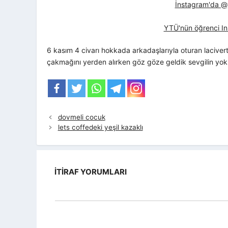
İnstagram'da @yt
YTÜ'nün öğrenci In
6 kasım 4 civarı hokkada arkadaşlarıyla oturan lacive
çakmağını yerden alırken göz göze geldik sevgilin yok
dovmeli cocuk
lets coffedeki yeşil kazaklı
İTIRAF YORUMLARI