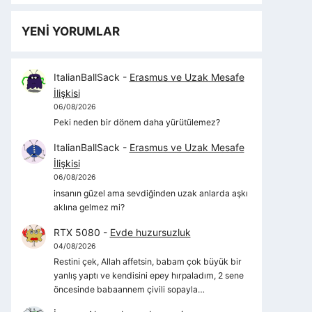
YENİ YORUMLAR
ItalianBallSack
-
Erasmus ve Uzak Mesafe
İlişkisi
06/08/2026
Peki neden bir dönem daha yürütülemez?
ItalianBallSack
-
Erasmus ve Uzak Mesafe
İlişkisi
06/08/2026
insanın güzel ama sevdiğinden uzak anlarda aşkı
aklına gelmez mi?
RTX 5080
-
Evde huzursuzluk
04/08/2026
Restini çek, Allah affetsin, babam çok büyük bir
yanlış yaptı ve kendisini epey hırpaladım, 2 sene
öncesinde babaannem çivili sopayla…