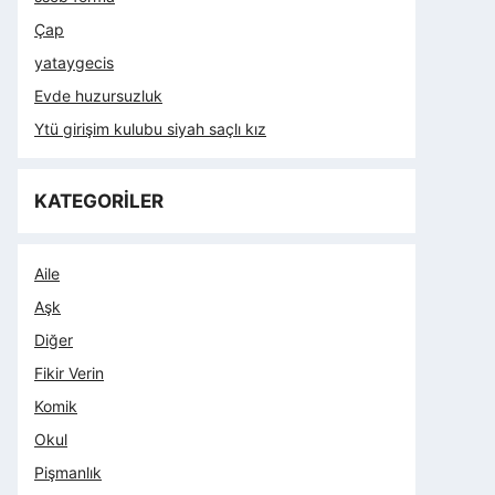
Çap
yataygecis
Evde huzursuzluk
Ytü girişim kulubu siyah saçlı kız
KATEGORİLER
Aile
Aşk
Diğer
Fikir Verin
Komik
Okul
Pişmanlık