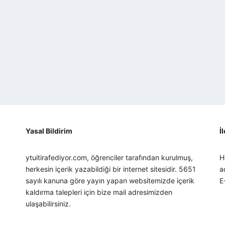
Yasal Bildirim
İ
ytuitirafediyor.com, öğrenciler tarafından kurulmuş,
H
herkesin içerik yazabildiği bir internet sitesidir. 5651
a
sayılı kanuna göre yayın yapan websitemizde içerik
E
kaldırma talepleri için bize mail adresimizden
ulaşabilirsiniz.