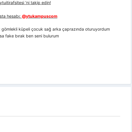
uitirafsitesi 'ni takip edin!
sta hesabı:
@ytukampuscom
rt gömlekli küpeli çocuk sağ arka çaprazında oturuyordum
sa fake bırak ben seni bulurum