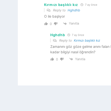
Kırmızı başlıklı kız
7 ay önce
Reply to
Hghdhb
O ile başlıyor
Yanıtla
0
Hghdhb
7 ay önce
Reply to
Kırmızı başlıklı kız
Zamanını göz göze gelme anını falan h
kadar bilgiyi nasıl öğrendin?
Yanıtla
0