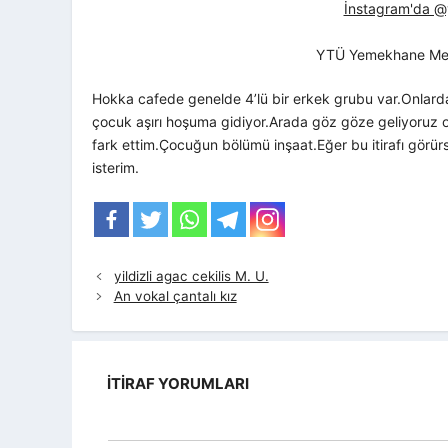
İnstagram'da @yt
YTÜ Yemekhane Me
Hokka cafede genelde 4’lü bir erkek grubu var.Onlardan
çocuk aşırı hoşuma gidiyor.Arada göz göze geliyoruz o
fark ettim.Çocuğun bölümü inşaat.Eğer bu itirafı görürs
isterim.
yildizli agac cekilis M. U.
An vokal çantalı kız
İTIRAF YORUMLARI