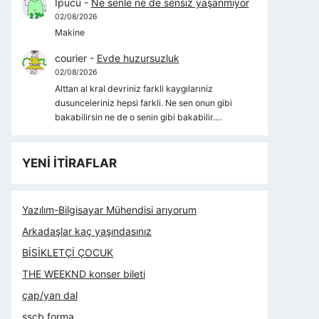
İpucu
-
Ne senle ne de sensiz yaşanmıyor
02/08/2026
Makine
courier
-
Evde huzursuzluk
02/08/2026
Alttan al kral devriniz farkli kaygılarıniz
dusunceleriniz hepsi farkli. Ne sen onun gibi
bakabilirsin ne de o senin gibi bakabilir.…
YENİ İTİRAFLAR
Yazılım-Bilgisayar Mühendisi arıyorum
Arkadaşlar kaç yaşındasınız
BİSİKLETÇİ ÇOCUK
THE WEEKND konser bileti
çap/yan dal
sscb forma