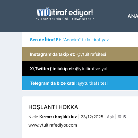
İçeriğe
atla
ANA
Sen de İtiraf Et:
"Anonim" tıkla itiraf yaz.
Instagram'da takip et:
@ytuitirafsitesi
X(Twitter)'te takip et:
@ytuitirafsosyal
Telegram'da bize katıl:
@ytuitirafsitesi
HOŞLANTI HOKKA
Kategoriler
Nick:
Kırmızı başlıklı kız
|
23/12/2025
|
Aşk
|
💬
5
www.ytuitirafediyor.com