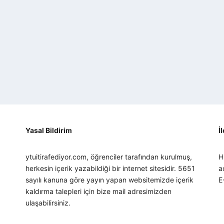
Yasal Bildirim
İ
ytuitirafediyor.com, öğrenciler tarafından kurulmuş,
H
herkesin içerik yazabildiği bir internet sitesidir. 5651
a
sayılı kanuna göre yayın yapan websitemizde içerik
E
kaldırma talepleri için bize mail adresimizden
ulaşabilirsiniz.