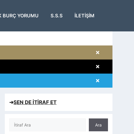
K BURÇ YORUMU
S.S.S
İLETIŞIM
×
×
×
×
➔
SEN DE İTİRAF ET
Ara
Ara