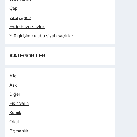
Çap
yataygecis
Evde huzursuzluk
Ytü girişim kulubu siyah saçlı kız
KATEGORİLER
Aile
Aşk
Diğer
Fikir Verin
Komik
Okul
Pişmanlık