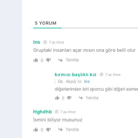
5
YORUM
Ins
7 ay önce
Gruptaki insanları açar mısın ona göre belli olur
Yanıtla
0
kırmızı başlıklı kız
7 ay önce
Reply to
Ins
diğerlerinden biri sporcu gibi diğeri esmer
Yanıtla
0
Hghdhb
7 ay önce
İsmini biliyor musunuz
Yanıtla
0