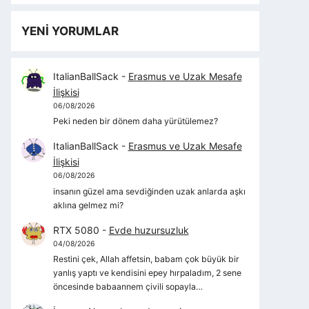
YENİ YORUMLAR
ItalianBallSack
-
Erasmus ve Uzak Mesafe
İlişkisi
06/08/2026
Peki neden bir dönem daha yürütülemez?
ItalianBallSack
-
Erasmus ve Uzak Mesafe
İlişkisi
06/08/2026
insanın güzel ama sevdiğinden uzak anlarda aşkı
aklına gelmez mi?
RTX 5080
-
Evde huzursuzluk
04/08/2026
Restini çek, Allah affetsin, babam çok büyük bir
yanlış yaptı ve kendisini epey hırpaladım, 2 sene
öncesinde babaannem çivili sopayla…