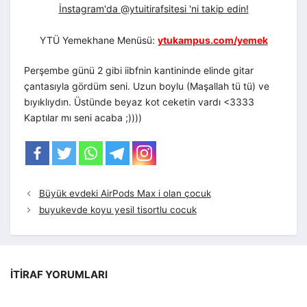
İnstagram'da @ytuitirafsitesi 'ni takip edin!
YTÜ Yemekhane Menüsü:
ytukampus.com/yemek
Perşembe günü 2 gibi iibfnin kantininde elinde gitar
çantasıyla gördüm seni. Uzun boylu (Maşallah tü tü) ve
bıyıklıydın. Üstünde beyaz kot ceketin vardı <3333
Kaptılar mı seni acaba ;))))
Büyük evdeki AirPods Max i olan çocuk
buyukevde koyu yesil tisortlu cocuk
İTIRAF YORUMLARI