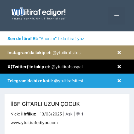
İçeriğe
atla
MENÜ
×
Sen de İtiraf Et:
"Anonim" tıkla itiraf yaz.
×
Instagram'da takip et:
@ytuitirafsitesi
×
X(Twitter)'te takip et:
@ytuitirafsosyal
×
Telegram'da bize katıl:
@ytuitirafsitesi
İIBF GITARLI UZUN ÇOCUK
Kategoriler
Nick:
İibflikız
|
13/03/2025
|
Aşk
|
💬
1
www.ytuitirafediyor.com