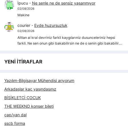
İpucu
-
Ne senle ne de sensiz yaşanmıyor
02/08/2026
Makine
courier
-
Evde huzursuzluk
02/08/2026
Alttan al kral devriniz farkli kaygılarıniz dusunceleriniz hepsi
farkli. Ne sen onun gibi bakabilirsin ne de o senin gibi bakabilir.…
YENİ İTİRAFLAR
Yazılım-Bilgisayar Mühendisi arıyorum
Arkadaşlar kaç yaşındasınız
BİSİKLETÇİ ÇOCUK
THE WEEKND konser bileti
çap/yan dal
sscb forma