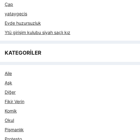
Çap
yataygecis
Evde huzursuzluk
Ytü girişim kulubu siyah saçlı kız
KATEGORİLER
Aile
Aşk
Diğer
Fikir Verin
Komik
Okul
Pişmanlık
Protesto