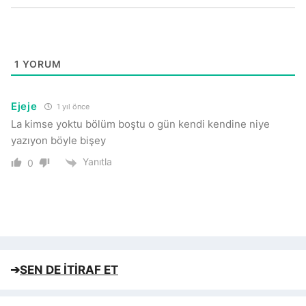
1
YORUM
Ejeje
1 yıl önce
La kimse yoktu bölüm boştu o gün kendi kendine niye
yazıyon böyle bişey
Yanıtla
0
➔
SEN DE İTİRAF ET