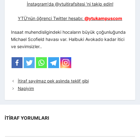
İnstagram'da @ytuitirafsitesi 'ni takip edin!
YTÜ'nün öğrenci Twitter hesabı:
@ytukampuscom
Insaat muhendisligindeki hocaların büyük çoğunluğunda
Michael Scofield havası var. Halbuki Avokado kadar itici
ve sevimsizler..
İtiraf sayılmaz pek aslında teklif gibi
Napiyim
İTIRAF YORUMLARI