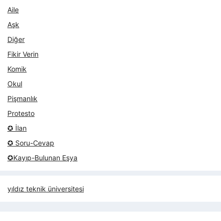
Aile
Aşk
Diğer
Fikir Verin
Komik
Okul
Pişmanlık
Protesto
✪ İlan
✪ Soru-Cevap
✪Kayıp-Bulunan Eşya
yıldız teknik üniversitesi