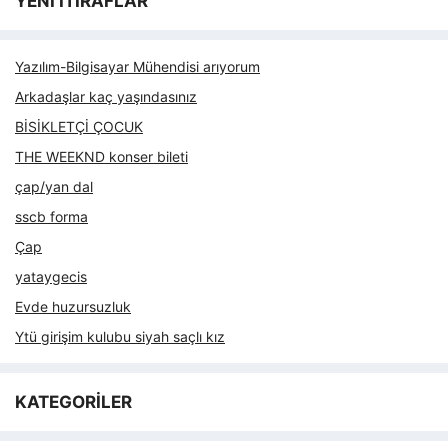
YENİ İTİRAFLAR
Yazılım-Bilgisayar Mühendisi arıyorum
Arkadaşlar kaç yaşındasınız
BİSİKLETÇİ ÇOCUK
THE WEEKND konser bileti
çap/yan dal
sscb forma
Çap
yataygecis
Evde huzursuzluk
Ytü girişim kulubu siyah saçlı kız
KATEGORİLER