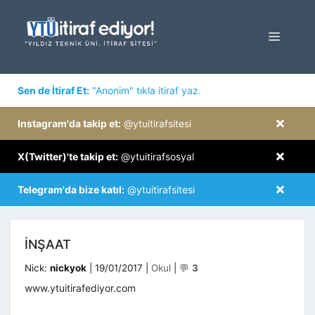
İçeriğe
atla
MENÜ
×
Sen de İtiraf Et:
"Anonim" tıkla itiraf yaz.
×
Instagram'da takip et:
@ytuitirafsitesi
×
X(Twitter)'te takip et:
@ytuitirafsosyal
×
Telegram'da bize katıl:
@ytuitirafsitesi
INŞAAT
Kategoriler
Nick:
nickyok
|
19/01/2017
|
Okul
|
💬
3
www.ytuitirafediyor.com