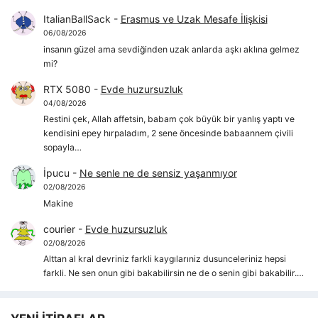
ItalianBallSack
-
Erasmus ve Uzak Mesafe İlişkisi
06/08/2026
insanın güzel ama sevdiğinden uzak anlarda aşkı aklına gelmez
mi?
RTX 5080
-
Evde huzursuzluk
04/08/2026
Restini çek, Allah affetsin, babam çok büyük bir yanlış yaptı ve
kendisini epey hırpaladım, 2 sene öncesinde babaannem çivili
sopayla…
İpucu
-
Ne senle ne de sensiz yaşanmıyor
02/08/2026
Makine
courier
-
Evde huzursuzluk
02/08/2026
Alttan al kral devriniz farkli kaygılarıniz dusunceleriniz hepsi
farkli. Ne sen onun gibi bakabilirsin ne de o senin gibi bakabilir.…