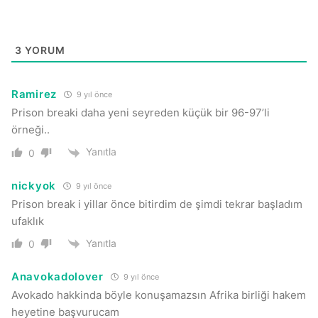
3
YORUM
Ramirez
9 yıl önce
Prison breaki daha yeni seyreden küçük bir 96-97’li
örneği..
Yanıtla
0
nickyok
9 yıl önce
Prison break i yillar önce bitirdim de şimdi tekrar başladım
ufaklık
Yanıtla
0
Anavokadolover
9 yıl önce
Avokado hakkinda böyle konuşamazsın Afrika birliği hakem
heyetine başvurucam