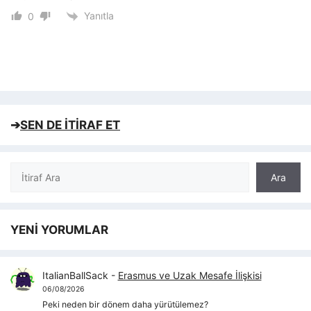
Yanıtla
0
➔
SEN DE İTİRAF ET
Ara
Ara
YENİ YORUMLAR
ItalianBallSack
-
Erasmus ve Uzak Mesafe İlişkisi
06/08/2026
Peki neden bir dönem daha yürütülemez?