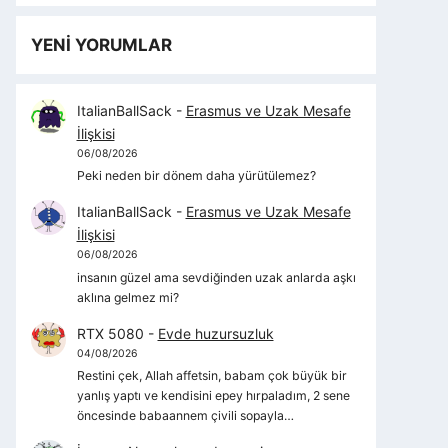
YENİ YORUMLAR
ItalianBallSack
-
Erasmus ve Uzak Mesafe
İlişkisi
06/08/2026
Peki neden bir dönem daha yürütülemez?
ItalianBallSack
-
Erasmus ve Uzak Mesafe
İlişkisi
06/08/2026
insanın güzel ama sevdiğinden uzak anlarda aşkı
aklına gelmez mi?
RTX 5080
-
Evde huzursuzluk
04/08/2026
Restini çek, Allah affetsin, babam çok büyük bir
yanlış yaptı ve kendisini epey hırpaladım, 2 sene
öncesinde babaannem çivili sopayla…