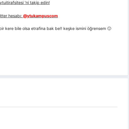
uitirafsitesi 'ni takip edin!
tter hesabı:
@ytukampuscom
 bir kere bile olsa etrafina bak be!! keşke ismini öğrensem 🙂