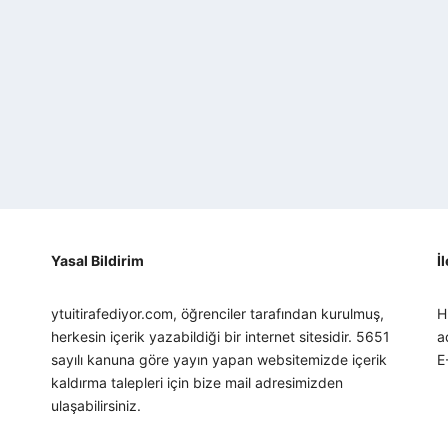
Yasal Bildirim
İ
ytuitirafediyor.com, öğrenciler tarafından kurulmuş,
H
herkesin içerik yazabildiği bir internet sitesidir. 5651
a
sayılı kanuna göre yayın yapan websitemizde içerik
E
kaldırma talepleri için bize mail adresimizden
ulaşabilirsiniz.