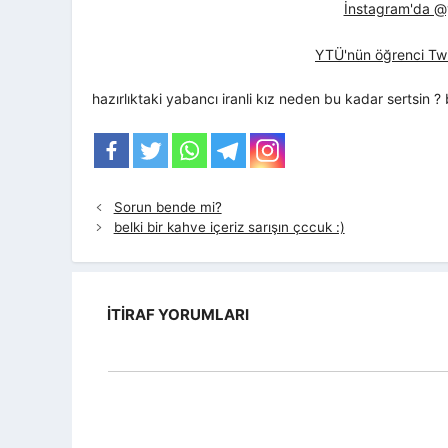
İnstagram'da @yt
YTÜ'nün öğrenci Twi
hazırlıktaki yabancı iranli kız neden bu kadar sertsin ?
Sorun bende mi?
belki bir kahve içeriz sarışın çccuk :)
İTIRAF YORUMLARI