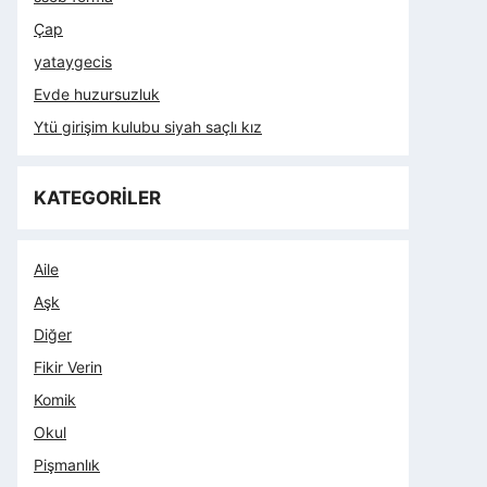
Çap
yataygecis
Evde huzursuzluk
Ytü girişim kulubu siyah saçlı kız
KATEGORİLER
Aile
Aşk
Diğer
Fikir Verin
Komik
Okul
Pişmanlık