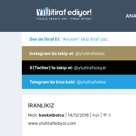
İçeriğe
atla
ANA
Sen de İtiraf Et:
"Anonim" tıkla itiraf yaz.
Instagram'da takip et:
@ytuitirafsitesi
X(Twitter)'te takip et:
@ytuitirafsosyal
Telegram'da bize katıl:
@ytuitirafsitesi
IRANLIKIZ
Kategoriler
Nick:
basketbolcu
|
14/12/2016
|
Aşk
|
💬 0
www.ytuitirafediyor.com