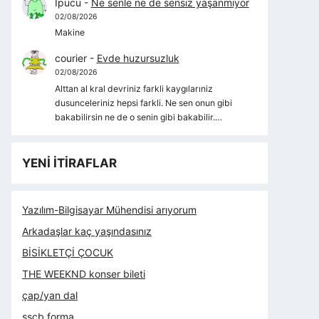
İpucu
-
Ne senle ne de sensiz yaşanmıyor
02/08/2026
Makine
courier
-
Evde huzursuzluk
02/08/2026
Alttan al kral devriniz farkli kaygılarıniz
dusunceleriniz hepsi farkli. Ne sen onun gibi
bakabilirsin ne de o senin gibi bakabilir.…
YENİ İTİRAFLAR
Yazılım-Bilgisayar Mühendisi arıyorum
Arkadaşlar kaç yaşındasınız
BİSİKLETÇİ ÇOCUK
THE WEEKND konser bileti
çap/yan dal
sscb forma