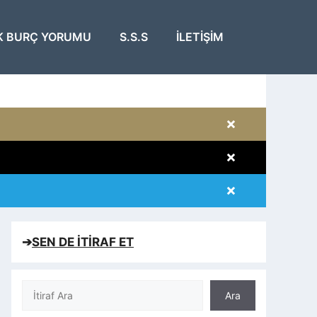
K BURÇ YORUMU
S.S.S
İLETIŞIM
×
×
×
×
➔
SEN DE İTİRAF ET
Ara
Ara