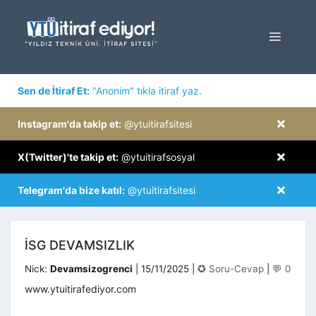
İçeriğe
atla
MENÜ
×
Sen de İtiraf Et:
"Anonim" tıkla itiraf yaz.
×
Instagram'da takip et:
@ytuitirafsitesi
×
X(Twitter)'te takip et:
@ytuitirafsosyal
×
Telegram'da bize katıl:
@ytuitirafsitesi
İSG DEVAMSIZLIK
Kategoriler
Nick:
Devamsizogrenci
|
15/11/2025
|
✪ Soru-Cevap
|
💬 0
www.ytuitirafediyor.com