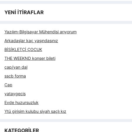
YENİ İTİRAFLAR
Yazılım-Bilgisayar Mühendisi arıyorum
Arkadaşlar kaç yaşındasınız
BİSİKLETÇİ ÇOCUK
THE WEEKND konser bileti
çap/yan dal
sscb forma
Çap
yataygecis
Evde huzursuzluk
Ytü girişim kulubu siyah saçlı kız
KATEGORİLER