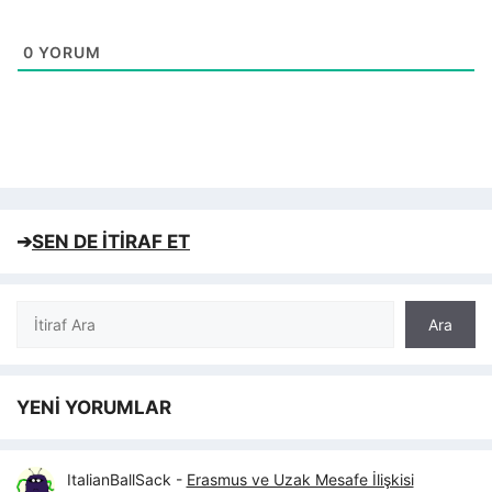
0
YORUM
➔
SEN DE İTİRAF ET
Ara
Ara
YENİ YORUMLAR
ItalianBallSack
-
Erasmus ve Uzak Mesafe İlişkisi