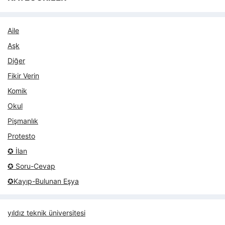
Aile
Aşk
Diğer
Fikir Verin
Komik
Okul
Pişmanlık
Protesto
✪ İlan
✪ Soru-Cevap
✪Kayıp-Bulunan Eşya
yıldız teknik üniversitesi