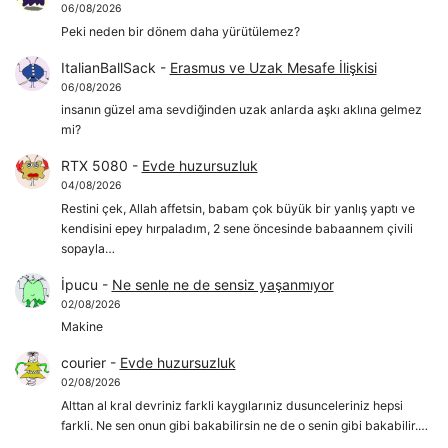
06/08/2026
Peki neden bir dönem daha yürütülemez?
ItalianBallSack
-
Erasmus ve Uzak Mesafe İlişkisi
06/08/2026
insanın güzel ama sevdiğinden uzak anlarda aşkı aklına gelmez
mi?
RTX 5080
-
Evde huzursuzluk
04/08/2026
Restini çek, Allah affetsin, babam çok büyük bir yanlış yaptı ve
kendisini epey hırpaladım, 2 sene öncesinde babaannem çivili
sopayla…
İpucu
-
Ne senle ne de sensiz yaşanmıyor
02/08/2026
Makine
courier
-
Evde huzursuzluk
02/08/2026
Alttan al kral devriniz farkli kaygılarıniz dusunceleriniz hepsi
farkli. Ne sen onun gibi bakabilirsin ne de o senin gibi bakabilir.…