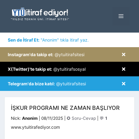
İçeriğe
atla
MENÜ
×
Sen de İtiraf Et:
"Anonim" tıkla itiraf yaz.
×
Instagram'da takip et:
@ytuitirafsitesi
×
X(Twitter)'te takip et:
@ytuitirafsosyal
×
Telegram'da bize katıl:
@ytuitirafsitesi
İŞKUR PROGRAMI NE ZAMAN BAŞLIYOR
Kategoriler
Nick:
Anonim
|
08/11/2025
|
✪ Soru-Cevap
|
💬
1
www.ytuitirafediyor.com