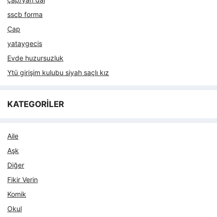
sscb forma
Çap
yataygecis
Evde huzursuzluk
Ytü girişim kulubu siyah saçlı kız
KATEGORİLER
Aile
Aşk
Diğer
Fikir Verin
Komik
Okul