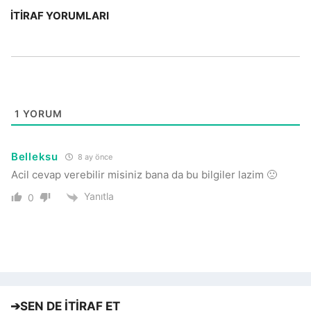
İTIRAF YORUMLARI
1
YORUM
Belleksu
8 ay önce
Acil cevap verebilir misiniz bana da bu bilgiler lazim 🙁
Yanıtla
0
➔
SEN DE İTİRAF ET