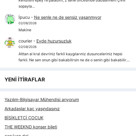
kendisini epey hırpaladım, 2 sene öncesinde babaannem çivili
sopayla…
İpucu
-
Ne senle ne de sensiz yaşanmıyor
02/08/2026
Makine
courier
-
Evde huzursuzluk
02/08/2026
Alttan al kral devriniz farkli kaygılarıniz dusunceleriniz hepsi
farkli. Ne sen onun gibi bakabilirsin ne de o senin gibi bakabilir.…
YENİ İTİRAFLAR
Yazılım-Bilgisayar Mühendisi arıyorum
Arkadaşlar kaç yaşındasınız
BİSİKLETÇİ ÇOCUK
THE WEEKND konser bileti
çap/yan dal