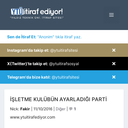
İçeriğe
atla
MENÜ
×
Sen de İtiraf Et:
"Anonim" tıkla itiraf yaz.
×
Instagram'da takip et:
@ytuitirafsitesi
×
X(Twitter)'te takip et:
@ytuitirafsosyal
×
Telegram'da bize katıl:
@ytuitirafsitesi
İŞLETME KULÜBÜN AYARLADIĞI PARTI
Kategoriler
Nick:
Fakir
|
11/10/2016
|
Diğer
|
💬
1
www.ytuitirafediyor.com