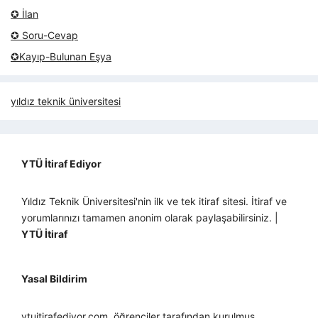
✪ İlan
✪ Soru-Cevap
✪Kayıp-Bulunan Eşya
yıldız teknik üniversitesi
YTÜ İtiraf Ediyor
Yıldız Teknik Üniversitesi'nin ilk ve tek itiraf sitesi. İtiraf ve
yorumlarınızı tamamen anonim olarak paylaşabilirsiniz. |
YTÜ İtiraf
Yasal Bildirim
ytuitirafediyor.com, öğrenciler tarafından kurulmuş,