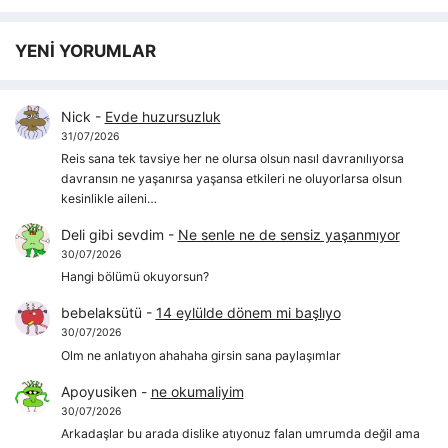
YENİ YORUMLAR
Nick
-
Evde huzursuzluk
31/07/2026
Reis sana tek tavsiye her ne olursa olsun nasıl davranılıyorsa
davransın ne yaşanırsa yaşansa etkileri ne oluyorlarsa olsun
kesinlikle aileni…
Deli gibi sevdim
-
Ne senle ne de sensiz yaşanmıyor
30/07/2026
Hangi bölümü okuyorsun?
bebelaksütü
-
14 eylülde dönem mi başlıyo
30/07/2026
Olm ne anlatıyon ahahaha girsin sana paylaşımlar
Apoyusiken
-
ne okumaliyim
30/07/2026
Arkadaşlar bu arada dislike atıyonuz falan umrumda değil ama