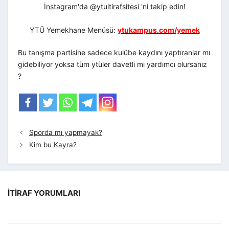
İnstagram'da @ytuitirafsitesi 'ni takip edin!
YTÜ Yemekhane Menüsü:
ytukampus.com/yemek
Bu tanışma partisine sadece kulübe kaydını yaptıranlar mı
gidebiliyor yoksa tüm ytüler davetli mi yardımcı olursanız
?
Sporda mı yapmayak?
Kim bu Kayra?
İTIRAF YORUMLARI