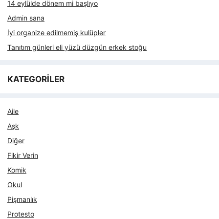
14 eylülde dönem mi başlıyo
Admin sana
İyi organize edilmemiş kulüpler
Tanıtım günleri eli yüzü düzgün erkek stoğu
KATEGORİLER
Aile
Aşk
Diğer
Fikir Verin
Komik
Okul
Pişmanlık
Protesto