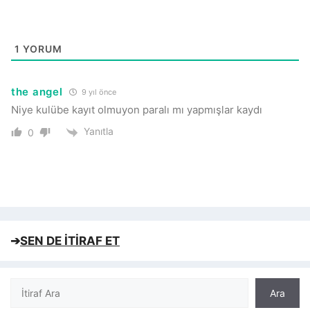
1
YORUM
the angel
9 yıl önce
Niye kulübe kayıt olmuyon paralı mı yapmışlar kaydı
Yanıtla
0
➔
SEN DE İTİRAF ET
Ara
Ara