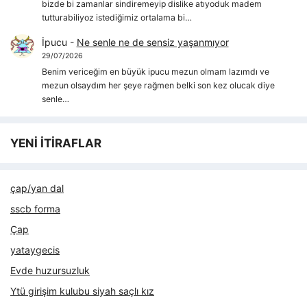
bizde bi zamanlar sindiremeyip dislike atıyoduk madem
tutturabiliyoz istediğimiz ortalama bi…
İpucu
-
Ne senle ne de sensiz yaşanmıyor
29/07/2026
Benim vericeğim en büyük ipucu mezun olmam lazımdı ve
mezun olsaydım her şeye rağmen belki son kez olucak diye
senle…
YENİ İTİRAFLAR
çap/yan dal
sscb forma
Çap
yataygecis
Evde huzursuzluk
Ytü girişim kulubu siyah saçlı kız