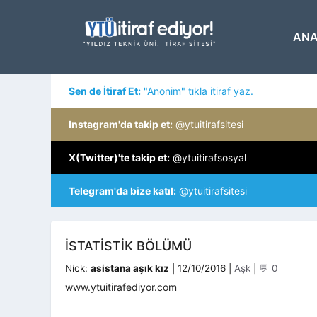
İçeriğe
atla
ANA
Sen de İtiraf Et:
"Anonim" tıkla itiraf yaz.
Instagram'da takip et:
@ytuitirafsitesi
X(Twitter)'te takip et:
@ytuitirafsosyal
Telegram'da bize katıl:
@ytuitirafsitesi
ISTATISTIK BÖLÜMÜ
Kategoriler
Nick:
asistana aşık kız
|
12/10/2016
|
Aşk
|
💬 0
www.ytuitirafediyor.com