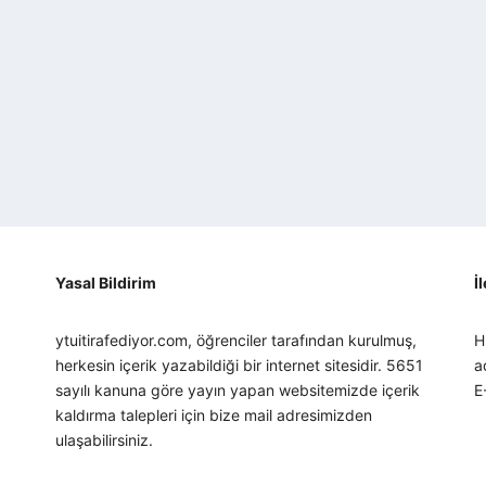
Yasal Bildirim
İ
ytuitirafediyor.com, öğrenciler tarafından kurulmuş,
H
herkesin içerik yazabildiği bir internet sitesidir. 5651
a
sayılı kanuna göre yayın yapan websitemizde içerik
E
kaldırma talepleri için bize mail adresimizden
ulaşabilirsiniz.