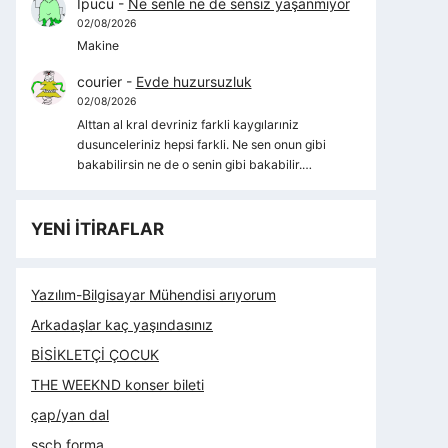
İpucu
-
Ne senle ne de sensiz yaşanmıyor
02/08/2026
Makine
courier
-
Evde huzursuzluk
02/08/2026
Alttan al kral devriniz farkli kaygılarıniz
dusunceleriniz hepsi farkli. Ne sen onun gibi
bakabilirsin ne de o senin gibi bakabilir.…
YENİ İTİRAFLAR
Yazılım-Bilgisayar Mühendisi arıyorum
Arkadaşlar kaç yaşındasınız
BİSİKLETÇİ ÇOCUK
THE WEEKND konser bileti
çap/yan dal
sscb forma