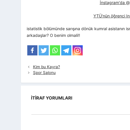
İnstagram'da @yt
YTÜ'nün öğrenci In
istatistik bölümünde sarışına dönük kumral asistanın is
arkadaşlar? O benim olmali!!
Kim bu Kayra?
Spor Salonu
İTIRAF YORUMLARI