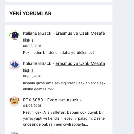
YENİ YORUMLAR
ItalianBallSack
-
Erasmus ve Uzak Mesafe
İlişkisi
06/08/2026
Peki neden bir dönem daha yürütülemez?
ItalianBallSack
-
Erasmus ve Uzak Mesafe
İlişkisi
06/08/2026
insanın güzel ama sevdiğinden uzak anlarda aşkı
aklına gelmez mi?
RTX 5080
-
Evde huzursuzluk
04/08/2026
Restini çek, Allah affetsin, babam çok büyük bir
yanlış yaptı ve kendisini epey hırpaladım, 2 sene
öncesinde babaannem çivili sopayla…