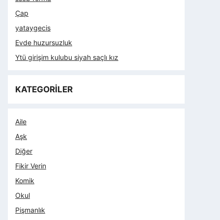
Çap
yataygecis
Evde huzursuzluk
Ytü girişim kulubu siyah saçlı kız
KATEGORİLER
Aile
Aşk
Diğer
Fikir Verin
Komik
Okul
Pişmanlık