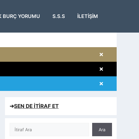
K BURÇ YORUMU
S.S.S
İLETIŞIM
×
×
×
×
➔
SEN DE İTİRAF ET
Ara
Ara