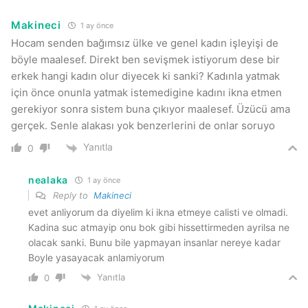
Makineci
1 ay önce
Hocam senden bağımsız ülke ve genel kadın işleyişi de
böyle maalesef. Direkt ben sevişmek istiyorum dese bir
erkek hangi kadın olur diyecek ki sanki? Kadınla yatmak
için önce onunla yatmak istemedigine kadını ikna etmen
gerekiyor sonra sistem buna çıkıyor maalesef. Üzücü ama
gerçek. Senle alakası yok benzerlerini de onlar soruyo
Yanıtla
0
nealaka
1 ay önce
Reply to
Makineci
evet anliyorum da diyelim ki ikna etmeye calisti ve olmadi.
Kadina suc atmayip onu bok gibi hissettirmeden ayrilsa ne
olacak sanki. Bunu bile yapmayan insanlar nereye kadar
Boyle yasayacak anlamiyorum
Yanıtla
0