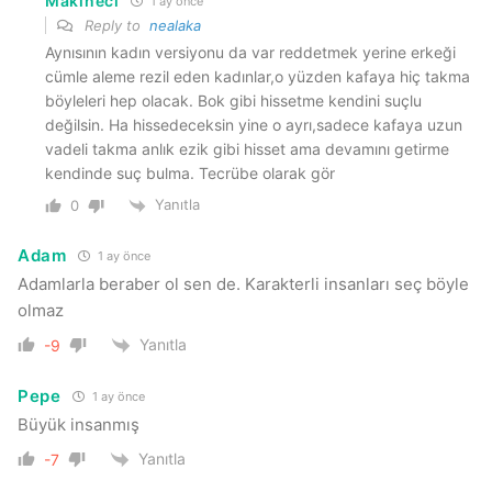
Makineci
1 ay önce
Reply to
nealaka
Aynısının kadın versiyonu da var reddetmek yerine erkeği
cümle aleme rezil eden kadınlar,o yüzden kafaya hiç takma
böyleleri hep olacak. Bok gibi hissetme kendini suçlu
değilsin. Ha hissedeceksin yine o ayrı,sadece kafaya uzun
vadeli takma anlık ezik gibi hisset ama devamını getirme
kendinde suç bulma. Tecrübe olarak gör
Yanıtla
0
Adam
1 ay önce
Adamlarla beraber ol sen de. Karakterli insanları seç böyle
olmaz
Yanıtla
-9
Pepe
1 ay önce
Büyük insanmış
Yanıtla
-7