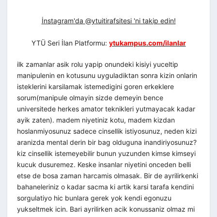
İnstagram'da @ytuitirafsitesi 'ni takip edin!
YTÜ Seri İlan Platformu:
ytukampus.com/ilanlar
ilk zamanlar asik rolu yapip onundeki kisiyi yuceltip
manipulenin en kotusunu uyguladiktan sonra kizin onlarin
isteklerini karsilamak istemedigini goren erkeklere
sorum(manipule olmayin sizde demeyin bence
universitede herkes amator teknikleri yutmayacak kadar
ayik zaten). madem niyetiniz kotu, madem kizdan
hoslanmiyosunuz sadece cinsellik istiyosunuz, neden kizi
aranizda mental derin bir bag olduguna inandiriyosunuz?
kiz cinsellik istemeyebilir bunun yuzunden kimse kimseyi
kucuk dusuremez. Keske insanlar niyetini onceden belli
etse de bosa zaman harcamis olmasak. Bir de ayrilirkenki
bahaneleriniz o kadar sacma ki artik karsi tarafa kendini
sorgulatiyo hic bunlara gerek yok kendi egonuzu
yukseltmek icin. Bari ayrilirken acik konussaniz olmaz mi