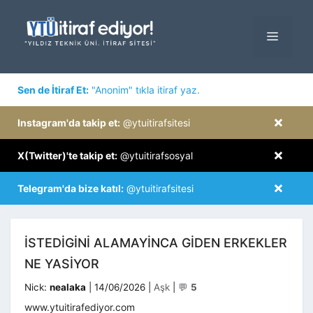
İçeriğe
atla
MENÜ
×
Sen de İtiraf Et:
"Anonim" tıkla itiraf yaz.
×
Instagram'da takip et:
@ytuitirafsitesi
×
X(Twitter)'te takip et:
@ytuitirafsosyal
×
Telegram'da bize katıl:
@ytuitirafsitesi
ISTEDIGINI ALAMAYINCA GIDEN ERKEKLER
NE YASIYOR
Kategoriler
Nick:
nealaka
|
14/06/2026
|
Aşk
|
💬
5
www.ytuitirafediyor.com