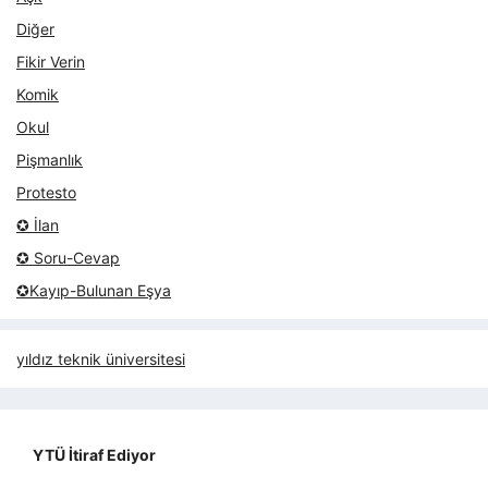
Diğer
Fikir Verin
Komik
Okul
Pişmanlık
Protesto
✪ İlan
✪ Soru-Cevap
✪Kayıp-Bulunan Eşya
yıldız teknik üniversitesi
YTÜ İtiraf Ediyor