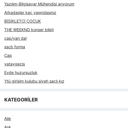
Yazılım-Bilgisayar Mühendisi arıyorum
Arkadaşlar kaç yaşındasınız
BİSİKLETÇİ ÇOCUK
THE WEEKND konser bileti
çap/yan dal
sscb forma
Çap
yataygecis
Evde huzursuzluk
Ytü girişim kulubu siyah saçlı kız
KATEGORİLER
Aile
Aşk