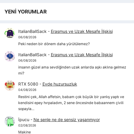
YENİ YORUMLAR
ItalianBallSack
-
Erasmus ve Uzak Mesafe İlişkisi
06/08/2026
Peki neden bir dönem daha yürütülemez?
ItalianBallSack
-
Erasmus ve Uzak Mesafe İlişkisi
06/08/2026
insanın güzel ama sevdiğinden uzak anlarda aşkı aklına gelmez
mi?
RTX 5080
-
Evde huzursuzluk
04/08/2026
Restini çek, Allah affetsin, babam çok büyük bir yanlış yaptı ve
kendisini epey hırpaladım, 2 sene öncesinde babaannem çivili
sopayla…
İpucu
-
Ne senle ne de sensiz yaşanmıyor
02/08/2026
Makine