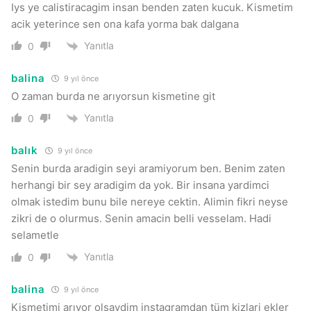
Iys ye calistiracagim insan benden zaten kucuk. Kismetim
acik yeterince sen ona kafa yorma bak dalgana
Yanıtla
0
balina
9 yıl önce
O zaman burda ne arıyorsun kismetine git
Yanıtla
0
balık
9 yıl önce
Senin burda aradigin seyi aramiyorum ben. Benim zaten
herhangi bir sey aradigim da yok. Bir insana yardimci
olmak istedim bunu bile nereye cektin. Alimin fikri neyse
zikri de o olurmus. Senin amacin belli vesselam. Hadi
selametle
Yanıtla
0
balina
9 yıl önce
Kismetimi arıyor olsaydim instagramdan tüm kizlari ekler