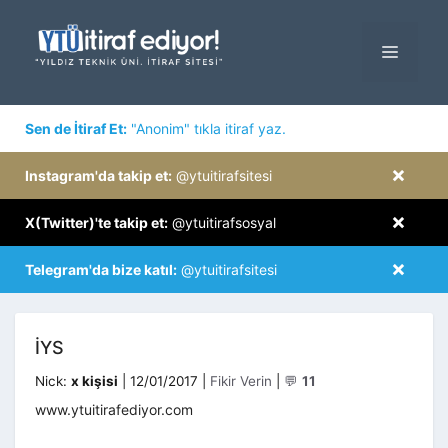
İçeriğe
atla
MENÜ
×
Sen de İtiraf Et:
"Anonim" tıkla itiraf yaz.
×
Instagram'da takip et:
@ytuitirafsitesi
×
X(Twitter)'te takip et:
@ytuitirafsosyal
×
Telegram'da bize katıl:
@ytuitirafsitesi
İYS
Kategoriler
Nick:
x kişisi
|
12/01/2017
|
Fikir Verin
|
💬
11
www.ytuitirafediyor.com