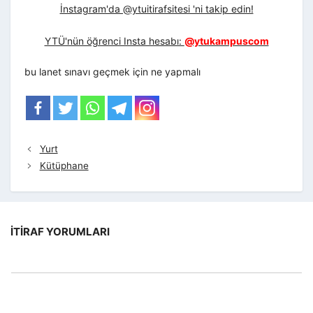
İnstagram'da @ytuitirafsitesi 'ni takip edin!
YTÜ'nün öğrenci Insta hesabı:
@ytukampuscom
bu lanet sınavı geçmek için ne yapmalı
Yurt
Kütüphane
İTIRAF YORUMLARI