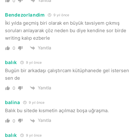
Yanıtla
0
Bendezorlandim
9 yıl önce
İki yılda geçmiş biri olarak en büyük tavsiyem çıkmış
soruları anlayarak çöz neden bu diye kendine sor birde
writing kalıp ezberle
Yanıtla
0
balık
9 yıl önce
Bugün bir arkadaşı çalıştırcam kütüphanede gel istersen
sen de
Yanıtla
0
balina
9 yıl önce
Balık bu sitede kısmetin açılmaz boşa uğraşma.
Yanıtla
0
balık
9 yıl önce