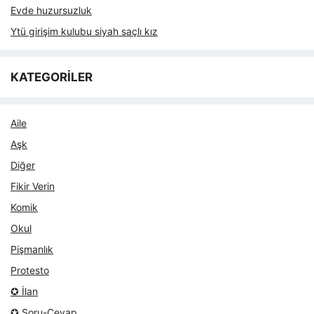
Evde huzursuzluk
Ytü girişim kulubu siyah saçlı kız
KATEGORİLER
Aile
Aşk
Diğer
Fikir Verin
Komik
Okul
Pişmanlık
Protesto
✪ İlan
✪ Soru-Cevap