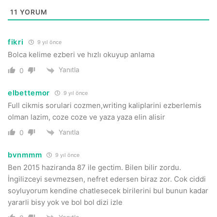
11
YORUM
fikri
9 yıl önce
Bolca kelime ezberi ve hızlı okuyup anlama
Yanıtla
0
elbettemor
9 yıl önce
Full cikmis sorulari cozmen,writing kaliplarini ezberlemis
olman lazim, coze coze ve yaza yaza elin alisir
Yanıtla
0
bvnmmm
9 yıl önce
Ben 2015 haziranda 87 ile gectim. Bilen bilir zordu.
İngilizceyi sevmezsen, nefret edersen biraz zor. Cok ciddi
soyluyorum kendine chatlesecek birilerini bul bunun kadar
yararli bisy yok ve bol bol dizi izle