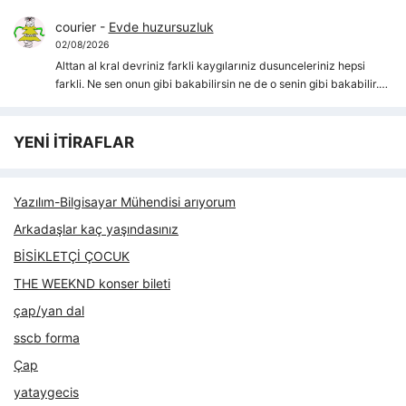
courier
-
Evde huzursuzluk
02/08/2026
Alttan al kral devriniz farkli kaygılarıniz dusunceleriniz hepsi
farkli. Ne sen onun gibi bakabilirsin ne de o senin gibi bakabilir.…
YENİ İTİRAFLAR
Yazılım-Bilgisayar Mühendisi arıyorum
Arkadaşlar kaç yaşındasınız
BİSİKLETÇİ ÇOCUK
THE WEEKND konser bileti
çap/yan dal
sscb forma
Çap
yataygecis