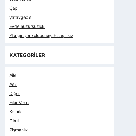
Çap
yataygecis
Evde huzursuzluk
Ytü girişim kulubu siyah saçlı kız
KATEGORİLER
Aile
Aşk
Diğer
Fikir Verin
Komik
Okul
Pişmanlık