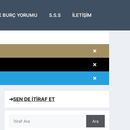
K BURÇ YORUMU
S.S.S
İLETIŞIM
×
×
×
×
➔
SEN DE İTİRAF ET
Ara
Ara