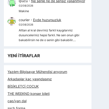
İpucu
-
Ne senle ne de sensiz yaşanmıyor
02/08/2026
Makine
courier
-
Evde huzursuzluk
02/08/2026
Alttan al kral devriniz farkli kaygılarıniz
dusunceleriniz hepsi farkli. Ne sen onun gibi
bakabilirsin ne de o senin gibi bakabilir.…
YENİ İTİRAFLAR
Yazılım-Bilgisayar Mühendisi arıyorum
Arkadaşlar kaç yaşındasınız
BİSİKLETÇİ ÇOCUK
THE WEEKND konser bileti
çap/yan dal
sscb forma