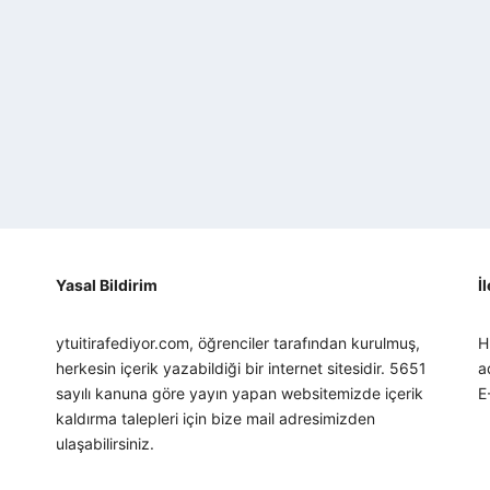
Yasal Bildirim
İ
ytuitirafediyor.com, öğrenciler tarafından kurulmuş,
H
herkesin içerik yazabildiği bir internet sitesidir. 5651
a
sayılı kanuna göre yayın yapan websitemizde içerik
E
kaldırma talepleri için bize mail adresimizden
ulaşabilirsiniz.