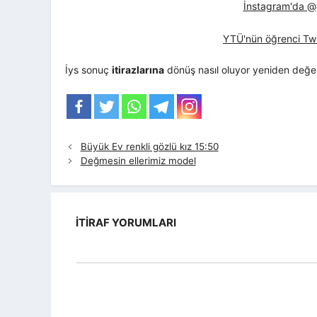
İnstagram'da @yt
YTÜ'nün öğrenci Twi
İys sonuç
itirazlarına
dönüş nasıl oluyor yeniden değe
Büyük Ev renkli gözlü kız 15:50
Değmesin ellerimiz model
İTIRAF YORUMLARI