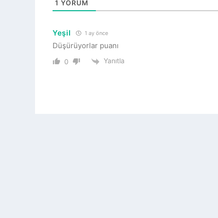
1
YORUM
Yeşil
1 ay önce
Düşürüyorlar puanı
Yanıtla
0