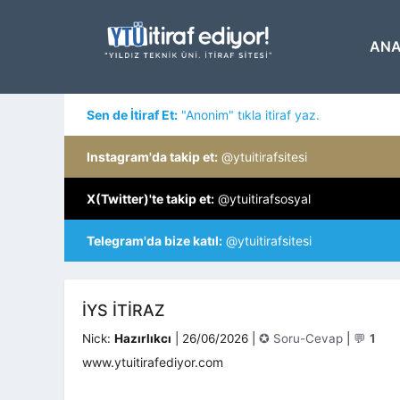
İçeriğe
atla
ANA
Sen de İtiraf Et:
"Anonim" tıkla itiraf yaz.
Instagram'da takip et:
@ytuitirafsitesi
X(Twitter)'te takip et:
@ytuitirafsosyal
Telegram'da bize katıl:
@ytuitirafsitesi
İYS ITIRAZ
Kategoriler
Nick:
Hazırlıkcı
|
26/06/2026
|
✪ Soru-Cevap
|
💬
1
www.ytuitirafediyor.com