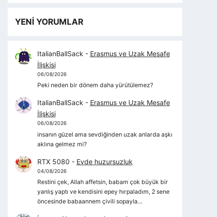
YENİ YORUMLAR
ItalianBallSack
-
Erasmus ve Uzak Mesafe
İlişkisi
06/08/2026
Peki neden bir dönem daha yürütülemez?
ItalianBallSack
-
Erasmus ve Uzak Mesafe
İlişkisi
06/08/2026
insanın güzel ama sevdiğinden uzak anlarda aşkı
aklına gelmez mi?
RTX 5080
-
Evde huzursuzluk
04/08/2026
Restini çek, Allah affetsin, babam çok büyük bir
yanlış yaptı ve kendisini epey hırpaladım, 2 sene
öncesinde babaannem çivili sopayla…