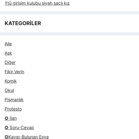
Ytü girişim kulubu siyah saçlı kız
KATEGORİLER
Aile
Aşk
Diğer
Fikir Verin
Komik
Okul
Pişmanlık
Protesto
✪ İlan
✪ Soru-Cevap
✪Kayıp-Bulunan Eşya