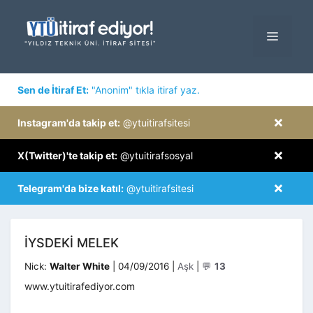
İçeriğe
atla
MENÜ
×
Sen de İtiraf Et:
"Anonim" tıkla itiraf yaz.
×
Instagram'da takip et:
@ytuitirafsitesi
×
X(Twitter)'te takip et:
@ytuitirafsosyal
×
Telegram'da bize katıl:
@ytuitirafsitesi
İYSDEKI MELEK
Kategoriler
Nick:
Walter White
|
04/09/2016
|
Aşk
|
💬
13
www.ytuitirafediyor.com