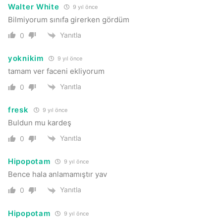
Walter White
9 yıl önce
Bilmiyorum sınıfa girerken gördüm
Yanıtla
0
yoknikim
9 yıl önce
tamam ver faceni ekliyorum
Yanıtla
0
fresk
9 yıl önce
Buldun mu kardeş
Yanıtla
0
Hipopotam
9 yıl önce
Bence hala anlamamıştır yav
Yanıtla
0
Hipopotam
9 yıl önce