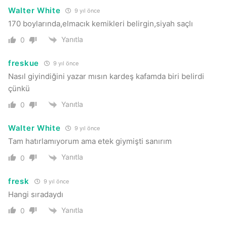
Walter White
9 yıl önce
170 boylarında,elmacık kemikleri belirgin,siyah saçlı
Yanıtla
0
freskue
9 yıl önce
Nasıl giyindiğini yazar mısın kardeş kafamda biri belirdi
çünkü
Yanıtla
0
Walter White
9 yıl önce
Tam hatırlamıyorum ama etek giymişti sanırım
Yanıtla
0
fresk
9 yıl önce
Hangi sıradaydı
Yanıtla
0