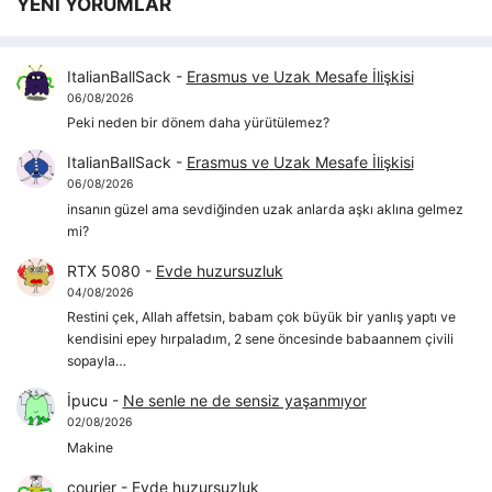
YENİ YORUMLAR
ItalianBallSack
-
Erasmus ve Uzak Mesafe İlişkisi
06/08/2026
Peki neden bir dönem daha yürütülemez?
ItalianBallSack
-
Erasmus ve Uzak Mesafe İlişkisi
06/08/2026
insanın güzel ama sevdiğinden uzak anlarda aşkı aklına gelmez
mi?
RTX 5080
-
Evde huzursuzluk
04/08/2026
Restini çek, Allah affetsin, babam çok büyük bir yanlış yaptı ve
kendisini epey hırpaladım, 2 sene öncesinde babaannem çivili
sopayla…
İpucu
-
Ne senle ne de sensiz yaşanmıyor
02/08/2026
Makine
courier
-
Evde huzursuzluk