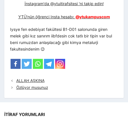
İnstagram'da @ytuitirafsitesi 'ni takip edin!
YTÜ'nün öğrenci Insta hesabı:
@ytukampuscom
Iysye fen edebiyat fakültesi B1-D01 salonunda giren
melek gibi kız sanırım iibfdesin cok tatlı bir tipin var bul
beni rumuzdan anlaşılacağı gibi kimya metalurji
fakultesindenim 😉
ALLAH AŞKINA
Özlüyor musunuz
İTIRAF YORUMLARI