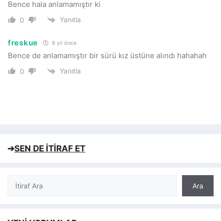
Bence hala anlamamıştır ki
Yanıtla
0
freskue
9 yıl önce
Bence de anlamamıştır bir sürü kız üstüne alındı hahahah
Yanıtla
0
➔
SEN DE İTİRAF ET
Ara
Ara