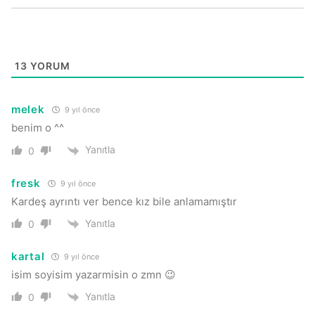
13
YORUM
melek
9 yıl önce
benim o ^^
Yanıtla
0
fresk
9 yıl önce
Kardeş ayrıntı ver bence kız bile anlamamıştır
Yanıtla
0
kartal
9 yıl önce
isim soyisim yazarmisin o zmn 😉
Yanıtla
0