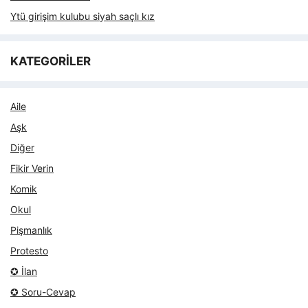
Ytü girişim kulubu siyah saçlı kız
KATEGORİLER
Aile
Aşk
Diğer
Fikir Verin
Komik
Okul
Pişmanlık
Protesto
✪ İlan
✪ Soru-Cevap