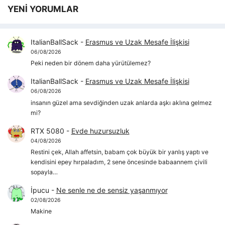
YENİ YORUMLAR
ItalianBallSack
-
Erasmus ve Uzak Mesafe İlişkisi
06/08/2026
Peki neden bir dönem daha yürütülemez?
ItalianBallSack
-
Erasmus ve Uzak Mesafe İlişkisi
06/08/2026
insanın güzel ama sevdiğinden uzak anlarda aşkı aklına gelmez
mi?
RTX 5080
-
Evde huzursuzluk
04/08/2026
Restini çek, Allah affetsin, babam çok büyük bir yanlış yaptı ve
kendisini epey hırpaladım, 2 sene öncesinde babaannem çivili
sopayla…
İpucu
-
Ne senle ne de sensiz yaşanmıyor
02/08/2026
Makine