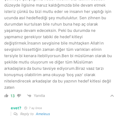
düzeyde ilgisine maruz kaldığımızda bile devam etmek
isteriz çünkü bu bizi mutlu eder ve insanın her yaptığı işin
ucunda asıl hedeflediği şey mutluluktur. Sen zihnen bu
durumdan kurtulsan bile ruhun buna hep aç olarak
yaşamaya devam edeceksin. Peki bu durumda ne
yapmamız gerekiyor tabiki de hedef kitleyi
değiştirmek.İnsanın sevgisine bile muhtaçken Allah’ın
sevgisini hissettiğin zaman diğer tüm varlıkları elinin
tersiyle bi kenara itebiliyorsun.Ben bi müslüman olarak bu
şekilde mutlu oluyorum ve diğer tüm Müslüman
arkadaşlara da bunu tavsiye ediyorum.Biraz vaaz tarzı
konuşmuş olabilirim ama okuyup ‘boş yazı’ olarak
nitelendirecek arkadaşlar da bu yazının hedef kitlesi değil
zaten
Yanıtla
13
evet?
7 ay önce
Reply to
Ameleus