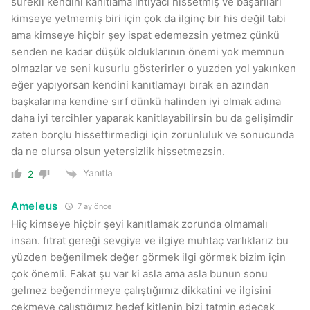
sürekli kendini kanıtlama ihtiyacı hissetmiş ve başarıları
kimseye yetmemiş biri için çok da ilginç bir his değil tabi
ama kimseye hiçbir şey ispat edemezsin yetmez çünkü
senden ne kadar düşük olduklarının önemi yok memnun
olmazlar ve seni kusurlu gösterirler o yuzden yol yakınken
eğer yapıyorsan kendini kanıtlamayı bırak en azından
başkalarına kendine sırf dünkü halinden iyi olmak adına
daha iyi tercihler yaparak kanitlayabilirsin bu da gelişimdir
zaten borçlu hissettirmedigi için zorunluluk ve sonucunda
da ne olursa olsun yetersizlik hissetmezsin.
Yanıtla
2
Ameleus
7 ay önce
Hiç kimseye hiçbir şeyi kanıtlamak zorunda olmamalı
insan. fıtrat gereği sevgiye ve ilgiye muhtaç varlıklarız bu
yüzden beğenilmek değer görmek ilgi görmek bizim için
çok önemli. Fakat şu var ki asla ama asla bunun sonu
gelmez beğendirmeye çalıştığımız dikkatini ve ilgisini
çekmeye çalıştığımız hedef kitlenin bizi tatmin edecek