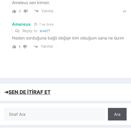
Ameleus sen kimsin
Yanıtla
0
Ameleus
7 ay önce
Reply to
evet?
Neden sorduğuna bağlı değişir kim olduğum sana ne lazım
Yanıtla
1
➔
SEN DE İTİRAF ET
Ara
Ara