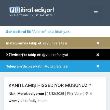
İçeriğe
atla
MENÜ
×
Sen de İtiraf Et:
"Anonim" tıkla itiraf yaz.
×
Instagram'da takip et:
@ytuitirafsitesi
×
X(Twitter)'te takip et:
@ytuitirafsosyal
×
Telegram'da bize katıl:
@ytuitirafsitesi
KANITLAMIŞ HISSEDIYOR MUSUNUZ ?
Kategoriler
Nick:
Merak ediyorum
|
18/12/2025
|
Fikir Verin
|
💬
4
www.ytuitirafediyor.com