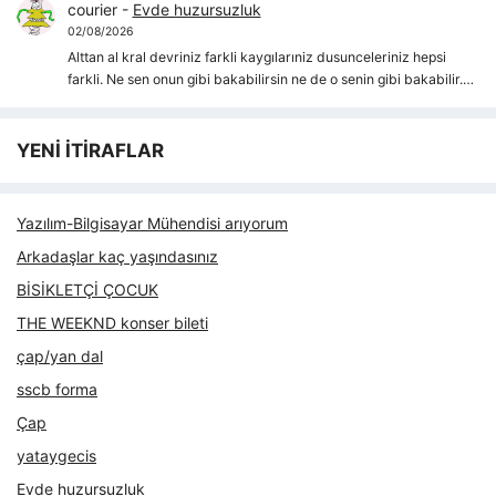
courier
-
Evde huzursuzluk
02/08/2026
Alttan al kral devriniz farkli kaygılarıniz dusunceleriniz hepsi
farkli. Ne sen onun gibi bakabilirsin ne de o senin gibi bakabilir.…
YENİ İTİRAFLAR
Yazılım-Bilgisayar Mühendisi arıyorum
Arkadaşlar kaç yaşındasınız
BİSİKLETÇİ ÇOCUK
THE WEEKND konser bileti
çap/yan dal
sscb forma
Çap
yataygecis
Evde huzursuzluk