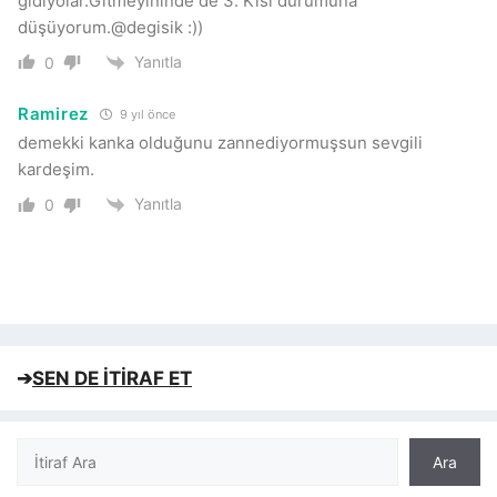
gidiyolar.Gitmeyininde de 3. Kisi durumuna
düşüyorum.@degisik :))
Yanıtla
0
Ramirez
9 yıl önce
demekki kanka olduğunu zannediyormuşsun sevgili
kardeşim.
Yanıtla
0
➔
SEN DE İTİRAF ET
Ara
Ara