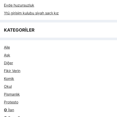
Evde huzursuzluk
Ytü girişim kulubu siyah saçlı kız
KATEGORİLER
Aile
Aşk
Diğer
Fikir Verin
Komik
Okul
Pişmanlık
Protesto
✪ İlan