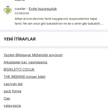
courier
-
Evde huzursuzluk
02/08/2026
Alttan al kral devriniz farkli kaygılarıniz dusunceleriniz hepsi
farkli. Ne sen onun gibi bakabilirsin ne de o senin gibi bakabilir.…
YENİ İTİRAFLAR
Yazılım-Bilgisayar Mühendisi arıyorum
Arkadaşlar kaç yaşındasınız
BİSİKLETÇİ ÇOCUK
THE WEEKND konser bileti
çap/yan dal
sscb forma
Çap
yataygecis