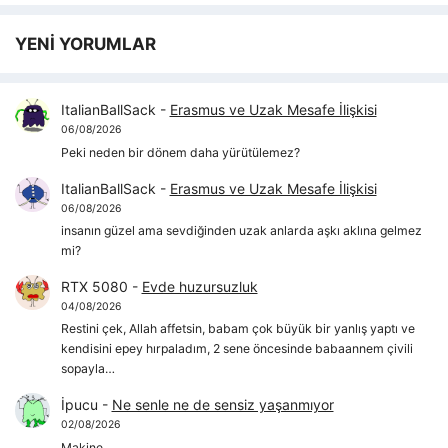
YENİ YORUMLAR
ItalianBallSack
-
Erasmus ve Uzak Mesafe İlişkisi
06/08/2026
Peki neden bir dönem daha yürütülemez?
ItalianBallSack
-
Erasmus ve Uzak Mesafe İlişkisi
06/08/2026
insanın güzel ama sevdiğinden uzak anlarda aşkı aklına gelmez
mi?
RTX 5080
-
Evde huzursuzluk
04/08/2026
Restini çek, Allah affetsin, babam çok büyük bir yanlış yaptı ve
kendisini epey hırpaladım, 2 sene öncesinde babaannem çivili
sopayla…
İpucu
-
Ne senle ne de sensiz yaşanmıyor
02/08/2026
Makine