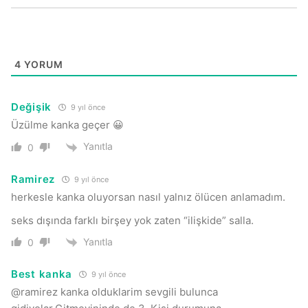
4
YORUM
Değişik
9 yıl önce
Üzülme kanka geçer 😀
Yanıtla
0
Ramirez
9 yıl önce
herkesle kanka oluyorsan nasıl yalnız ölücen anlamadım.
seks dışında farklı birşey yok zaten “ilişkide” salla.
Yanıtla
0
Best kanka
9 yıl önce
@ramirez kanka olduklarim sevgili bulunca