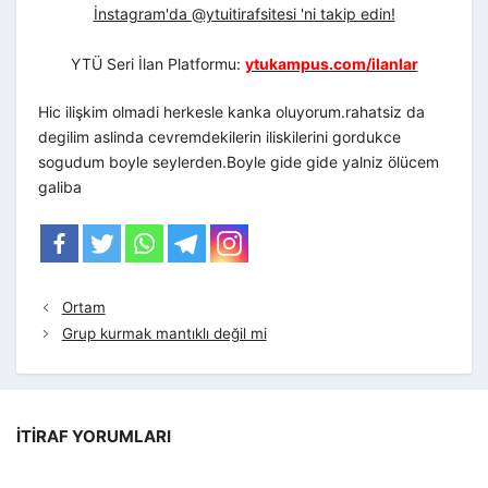
İnstagram'da @ytuitirafsitesi 'ni takip edin!
YTÜ Seri İlan Platformu:
ytukampus.com/ilanlar
Hic ilişkim olmadi herkesle kanka oluyorum.rahatsiz da
degilim aslinda cevremdekilerin iliskilerini gordukce
sogudum boyle seylerden.Boyle gide gide yalniz ölücem
galiba
Ortam
Grup kurmak mantıklı değil mi
İTIRAF YORUMLARI