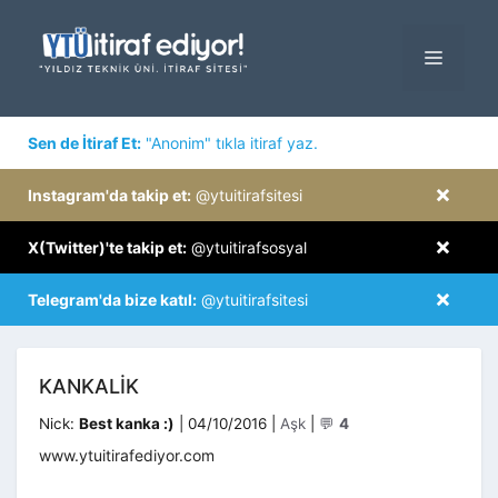
İçeriğe
atla
MENÜ
×
Sen de İtiraf Et:
"Anonim" tıkla itiraf yaz.
×
Instagram'da takip et:
@ytuitirafsitesi
×
X(Twitter)'te takip et:
@ytuitirafsosyal
×
Telegram'da bize katıl:
@ytuitirafsitesi
KANKALIK
Kategoriler
Nick:
Best kanka :)
|
04/10/2016
|
Aşk
|
💬
4
www.ytuitirafediyor.com