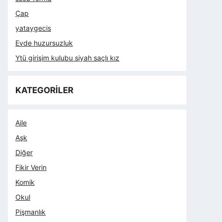
Çap
yataygecis
Evde huzursuzluk
Ytü girişim kulubu siyah saçlı kız
KATEGORİLER
Aile
Aşk
Diğer
Fikir Verin
Komik
Okul
Pişmanlık