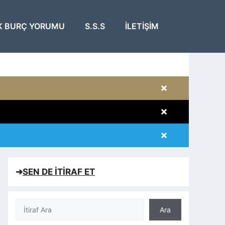
K BURÇ YORUMU
S.S.S
İLETIŞIM
×
×
×
×
➔
SEN DE İTİRAF ET
Ara
Ara