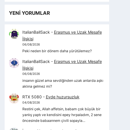
YENİ YORUMLAR
ItalianBallSack
-
Erasmus ve Uzak Mesafe
İlişkisi
06/08/2026
Peki neden bir dönem daha yürütülemez?
ItalianBallSack
-
Erasmus ve Uzak Mesafe
İlişkisi
06/08/2026
insanın güzel ama sevdiğinden uzak anlarda aşkı
aklına gelmez mi?
RTX 5080
-
Evde huzursuzluk
04/08/2026
Restini çek, Allah affetsin, babam çok büyük bir
yanlış yaptı ve kendisini epey hırpaladım, 2 sene
öncesinde babaannem çivili sopayla…