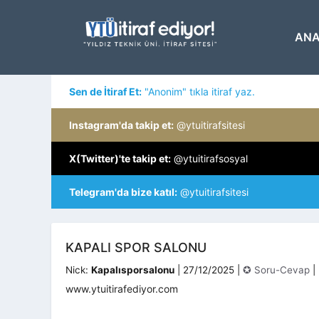
İçeriğe
atla
ANA
Sen de İtiraf Et:
"Anonim" tıkla itiraf yaz.
Instagram'da takip et:
@ytuitirafsitesi
X(Twitter)'te takip et:
@ytuitirafsosyal
Telegram'da bize katıl:
@ytuitirafsitesi
KAPALI SPOR SALONU
Kategoriler
Nick:
Kapalısporsalonu
|
27/12/2025
|
✪ Soru-Cevap
|
www.ytuitirafediyor.com