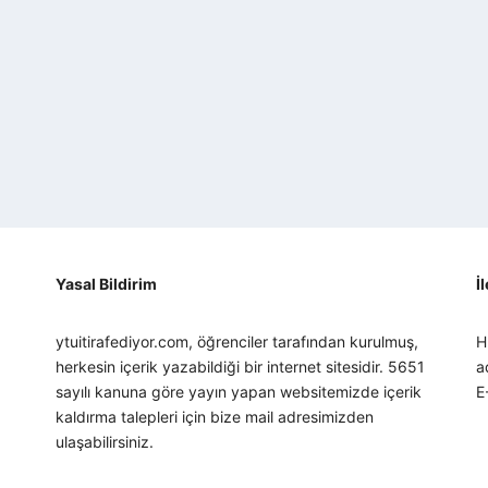
Yasal Bildirim
İ
ytuitirafediyor.com, öğrenciler tarafından kurulmuş,
H
herkesin içerik yazabildiği bir internet sitesidir. 5651
a
sayılı kanuna göre yayın yapan websitemizde içerik
E
kaldırma talepleri için bize mail adresimizden
ulaşabilirsiniz.