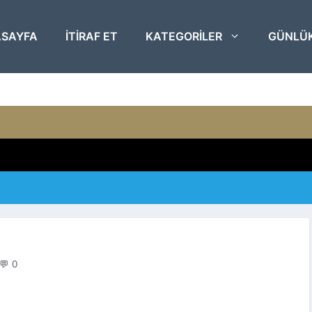
SAYFA
ITIRAF ET
KATEGORILER
GÜNLÜ
💬 0