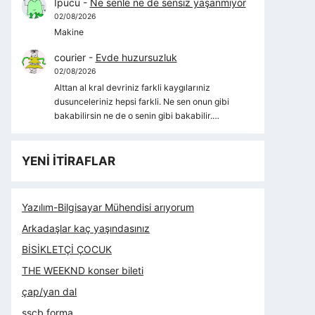
İpucu
-
Ne senle ne de sensiz yaşanmıyor
02/08/2026
Makine
courier
-
Evde huzursuzluk
02/08/2026
Alttan al kral devriniz farkli kaygılarıniz
dusunceleriniz hepsi farkli. Ne sen onun gibi
bakabilirsin ne de o senin gibi bakabilir.…
YENİ İTİRAFLAR
Yazılım-Bilgisayar Mühendisi arıyorum
Arkadaşlar kaç yaşındasınız
BİSİKLETÇİ ÇOCUK
THE WEEKND konser bileti
çap/yan dal
sscb forma