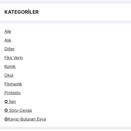
KATEGORİLER
Aile
Aşk
Diğer
Fikir Verin
Komik
Okul
Pişmanlık
Protesto
✪ İlan
✪ Soru-Cevap
✪Kayıp-Bulunan Eşya