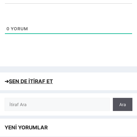
0
YORUM
➔
SEN DE İTİRAF ET
Ara
Ara
YENİ YORUMLAR