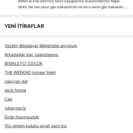
Alttan al kral devriniz farkli kaygılarıniz dusunceleriniz hepsi
farkli. Ne sen onun gibi bakabilirsin ne de o senin gibi bakabilir.…
YENİ İTİRAFLAR
Yazılım-Bilgisayar Mühendisi arıyorum
Arkadaşlar kaç yaşındasınız
BİSİKLETÇİ ÇOCUK
THE WEEKND konser bileti
çap/yan dal
sscb forma
Çap
yataygecis
Evde huzursuzluk
Ytü girişim kulubu siyah saçlı kız