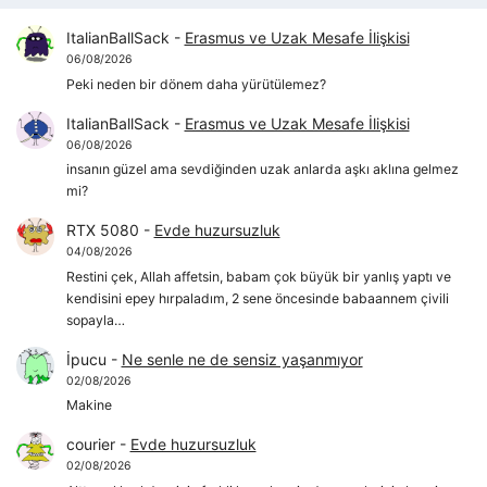
ItalianBallSack
-
Erasmus ve Uzak Mesafe İlişkisi
06/08/2026
Peki neden bir dönem daha yürütülemez?
ItalianBallSack
-
Erasmus ve Uzak Mesafe İlişkisi
06/08/2026
insanın güzel ama sevdiğinden uzak anlarda aşkı aklına gelmez
mi?
RTX 5080
-
Evde huzursuzluk
04/08/2026
Restini çek, Allah affetsin, babam çok büyük bir yanlış yaptı ve
kendisini epey hırpaladım, 2 sene öncesinde babaannem çivili
sopayla…
İpucu
-
Ne senle ne de sensiz yaşanmıyor
02/08/2026
Makine
courier
-
Evde huzursuzluk
02/08/2026