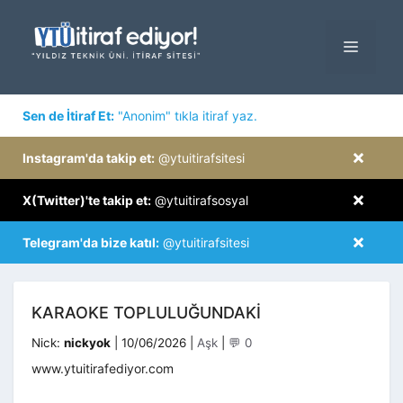
İçeriğe
atla
MENÜ
×
Sen de İtiraf Et:
"Anonim" tıkla itiraf yaz.
×
Instagram'da takip et:
@ytuitirafsitesi
×
X(Twitter)'te takip et:
@ytuitirafsosyal
×
Telegram'da bize katıl:
@ytuitirafsitesi
KARAOKE TOPLULUĞUNDAKI
Kategoriler
Nick:
nickyok
|
10/06/2026
|
Aşk
|
💬 0
www.ytuitirafediyor.com