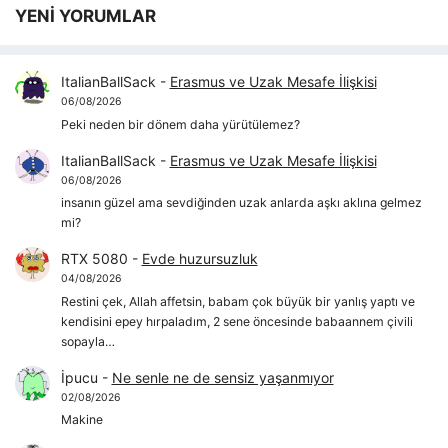
YENİ YORUMLAR
ItalianBallSack
-
Erasmus ve Uzak Mesafe İlişkisi
06/08/2026
Peki neden bir dönem daha yürütülemez?
ItalianBallSack
-
Erasmus ve Uzak Mesafe İlişkisi
06/08/2026
insanın güzel ama sevdiğinden uzak anlarda aşkı aklına gelmez
mi?
RTX 5080
-
Evde huzursuzluk
04/08/2026
Restini çek, Allah affetsin, babam çok büyük bir yanlış yaptı ve
kendisini epey hırpaladım, 2 sene öncesinde babaannem çivili
sopayla…
İpucu
-
Ne senle ne de sensiz yaşanmıyor
02/08/2026
Makine