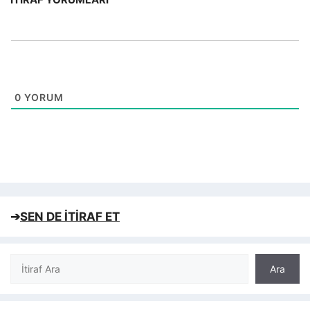
0
YORUM
➔
SEN DE İTİRAF ET
Ara
Ara