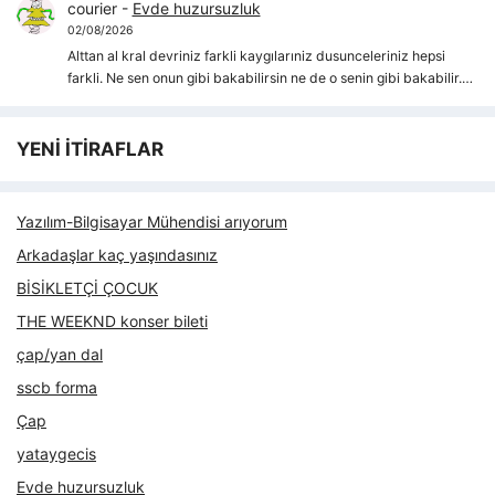
courier
-
Evde huzursuzluk
02/08/2026
Alttan al kral devriniz farkli kaygılarıniz dusunceleriniz hepsi
farkli. Ne sen onun gibi bakabilirsin ne de o senin gibi bakabilir.…
YENİ İTİRAFLAR
Yazılım-Bilgisayar Mühendisi arıyorum
Arkadaşlar kaç yaşındasınız
BİSİKLETÇİ ÇOCUK
THE WEEKND konser bileti
çap/yan dal
sscb forma
Çap
yataygecis
Evde huzursuzluk