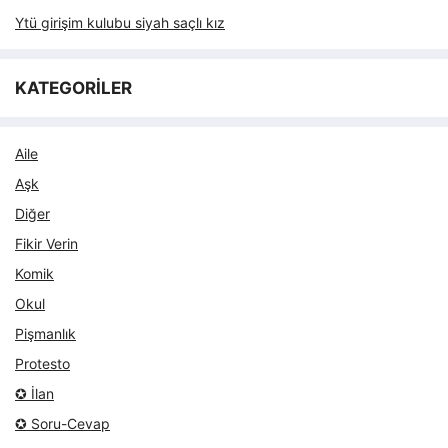
Ytü girişim kulubu siyah saçlı kız
KATEGORİLER
Aile
Aşk
Diğer
Fikir Verin
Komik
Okul
Pişmanlık
Protesto
✪ İlan
✪ Soru-Cevap