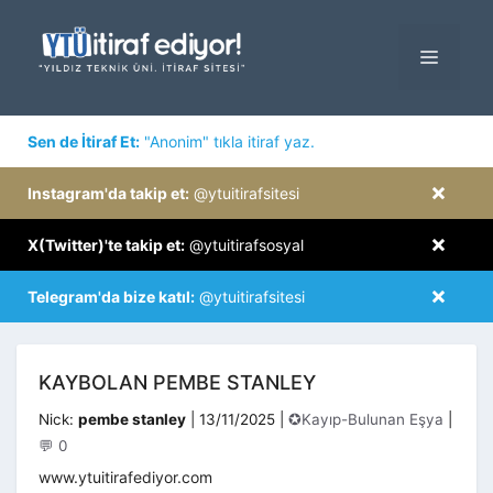
İçeriğe
atla
MENÜ
×
Sen de İtiraf Et:
"Anonim" tıkla itiraf yaz.
×
Instagram'da takip et:
@ytuitirafsitesi
×
X(Twitter)'te takip et:
@ytuitirafsosyal
×
Telegram'da bize katıl:
@ytuitirafsitesi
KAYBOLAN PEMBE STANLEY
Kategoriler
Nick:
pembe stanley
|
13/11/2025
|
✪Kayıp-Bulunan Eşya
|
💬 0
www.ytuitirafediyor.com