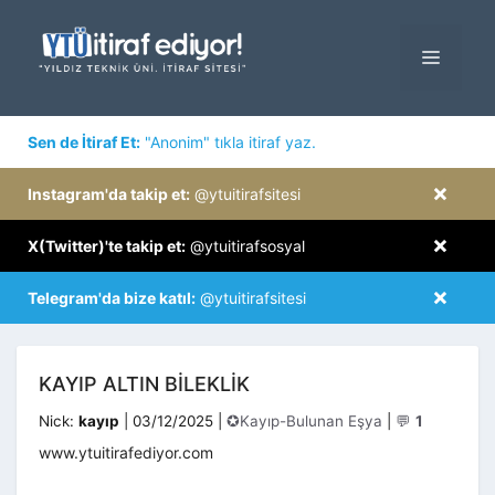
İçeriğe
atla
MENÜ
×
Sen de İtiraf Et:
"Anonim" tıkla itiraf yaz.
×
Instagram'da takip et:
@ytuitirafsitesi
×
X(Twitter)'te takip et:
@ytuitirafsosyal
×
Telegram'da bize katıl:
@ytuitirafsitesi
KAYIP ALTIN BILEKLIK
Kategoriler
Nick:
kayıp
|
03/12/2025
|
✪Kayıp-Bulunan Eşya
|
💬
1
www.ytuitirafediyor.com