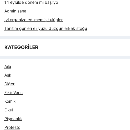
14 eylülde dönem mi başlıyo
Admin sana
İyi organize edilmemiş kulüpler
Tanıtım günleri eli yüzü düzgün erkek stoğu
KATEGORİLER
Aile
Aşk
Diğer
Fikir Verin
Komik
Okul
Pişmanlık
Protesto