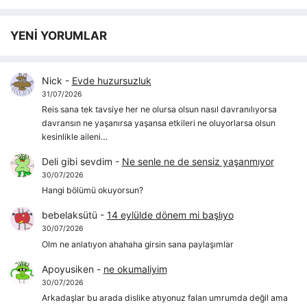
YENİ YORUMLAR
Nick
-
Evde huzursuzluk
31/07/2026
Reis sana tek tavsiye her ne olursa olsun nasıl davranılıyorsa
davransın ne yaşanırsa yaşansa etkileri ne oluyorlarsa olsun
kesinlikle aileni…
Deli gibi sevdim
-
Ne senle ne de sensiz yaşanmıyor
30/07/2026
Hangi bölümü okuyorsun?
bebelaksütü
-
14 eylülde dönem mi başlıyo
30/07/2026
Olm ne anlatıyon ahahaha girsin sana paylaşımlar
Apoyusiken
-
ne okumaliyim
30/07/2026
Arkadaşlar bu arada dislike atıyonuz falan umrumda değil ama