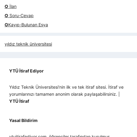
✪ İlan
✪ Soru-Cevap
✪Kayıp-Bulunan Eşya
yıldız teknik üniversitesi
YTÜ İtiraf Ediyor
Yıldız Teknik Üniversitesi'nin ilk ve tek itiraf sitesi. İtiraf ve
yorumlarınızı tamamen anonim olarak paylaşabilirsiniz. |
YTÜ İtiraf
Yasal Bildirim
ytuitirafediyor.com, öğrenciler tarafından kurulmuş,