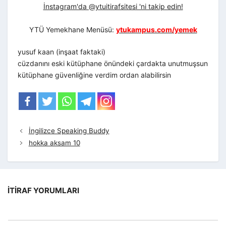
İnstagram'da @ytuitirafsitesi 'ni takip edin!
YTÜ Yemekhane Menüsü:
ytukampus.com/yemek
yusuf kaan (inşaat faktaki)
cüzdanını eski kütüphane önündeki çardakta unutmuşsun
kütüphane güvenliğine verdim ordan alabilirsin
İngilizce Speaking Buddy
hokka aksam 10
İTIRAF YORUMLARI