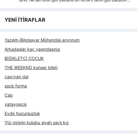
farkli. Ne sen onun gibi bakabilirsin ne de o senin gibi bakabilir.…
YENİ İTİRAFLAR
Yazılım-Bilgisayar Mühendisi arıyorum
Arkadaşlar kaç yaşındasınız
BİSİKLETÇİ ÇOCUK
THE WEEKND konser bileti
çap/yan dal
sscb forma
Çap
yataygecis
Evde huzursuzluk
Ytü girişim kulubu siyah saçlı kız