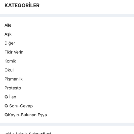
KATEGORİLER
Aile
Aşk
Diğer
Fikir Verin
Komik
Okul
Pişmanlık
Protesto
✪ İlan
✪ Soru-Cevap
✪Kayıp-Bulunan Eşya
yıldız teknik üniversitesi