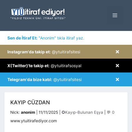
İçeriğe
atla
MENÜ
×
Sen de İtiraf Et:
"Anonim" tıkla itiraf yaz.
×
Instagram'da takip et:
@ytuitirafsitesi
×
X(Twitter)'te takip et:
@ytuitirafsosyal
×
Telegram'da bize katıl:
@ytuitirafsitesi
KAYIP CÜZDAN
Kategoriler
Nick:
anonim
|
11/11/2025
|
✪Kayıp-Bulunan Eşya
|
💬 0
www.ytuitirafediyor.com