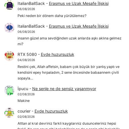
ItalianBallSack
-
Erasmus ve Uzak Mesafe İlişkisi
06/08/2026
Peki neden bir dönem daha yürütülemez?
ItalianBallSack
-
Erasmus ve Uzak Mesafe İlişkisi
06/08/2026
insanın güzel ama sevdiğinden uzak anlarda aşkı aklına gelmez
mi?
RTX 5080
-
Evde huzursuzluk
04/08/2026
Restini çek, Allah affetsin, babam çok büyük bir yanlış yaptı ve
kendisini epey hırpaladım, 2 sene öncesinde babaannem çivili
sopayla…
İpucu
-
Ne senle ne de sensiz yaşanmıyor
02/08/2026
Makine
courier
-
Evde huzursuzluk
02/08/2026
Alttan al kral devriniz farkli kaygılarıniz dusunceleriniz hepsi