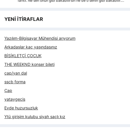
farkli. Ne sen onun gibi bakabilirsin ne de o senin gibi bakabilir.…
YENİ İTİRAFLAR
Yazılım-Bilgisayar Mühendisi arıyorum
Arkadaşlar kaç yaşındasınız
BİSİKLETÇİ ÇOCUK
THE WEEKND konser bileti
çap/yan dal
sscb forma
Çap
yataygecis
Evde huzursuzluk
Ytü girişim kulubu siyah saçlı kız