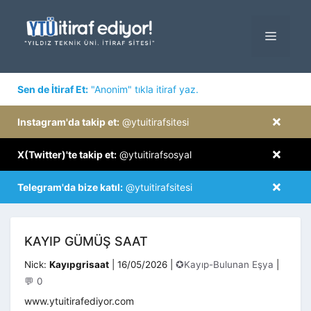
İçeriğe
atla
MENÜ
×
Sen de İtiraf Et:
"Anonim" tıkla itiraf yaz.
×
Instagram'da takip et:
@ytuitirafsitesi
×
X(Twitter)'te takip et:
@ytuitirafsosyal
×
Telegram'da bize katıl:
@ytuitirafsitesi
KAYIP GÜMÜŞ SAAT
Kategoriler
Nick:
Kayıpgrisaat
|
16/05/2026
|
✪Kayıp-Bulunan Eşya
|
💬 0
www.ytuitirafediyor.com