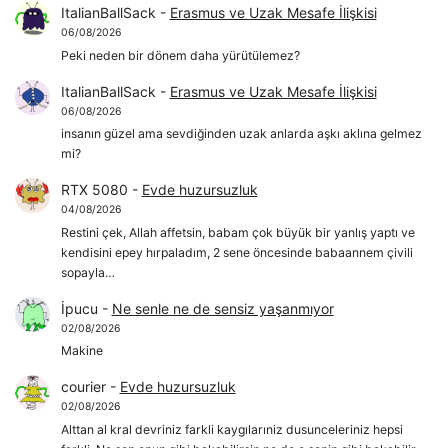
ItalianBallSack
-
Erasmus ve Uzak Mesafe İlişkisi
06/08/2026
Peki neden bir dönem daha yürütülemez?
ItalianBallSack
-
Erasmus ve Uzak Mesafe İlişkisi
06/08/2026
insanın güzel ama sevdiğinden uzak anlarda aşkı aklına gelmez
mi?
RTX 5080
-
Evde huzursuzluk
04/08/2026
Restini çek, Allah affetsin, babam çok büyük bir yanlış yaptı ve
kendisini epey hırpaladım, 2 sene öncesinde babaannem çivili
sopayla…
İpucu
-
Ne senle ne de sensiz yaşanmıyor
02/08/2026
Makine
courier
-
Evde huzursuzluk
02/08/2026
Alttan al kral devriniz farkli kaygılarıniz dusunceleriniz hepsi