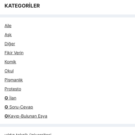
KATEGORİLER
Aile
Aşk
Diğer
Fikir Verin
Komik
Okul
Pişmanlık
Protesto
✪ İlan
✪ Soru-Cevap
✪Kayıp-Bulunan Eşya
yıldız teknik üniversitesi