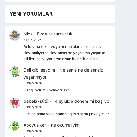
YENİ YORUMLAR
Nick
-
Evde huzursuzluk
31/07/2026
Reis sana tek tavsiye her ne olursa olsun nasıl
davranılıyorsa davransın ne yaşanırsa yaşansa
etkileri ne oluyorlarsa olsun kesinlikle aileni…
Deli gibi sevdim
-
Ne senle ne de sensiz
yaşanmıyor
30/07/2026
Hangi bölümü okuyorsun?
bebelaksütü
-
14 eylülde dönem mi başlıyo
30/07/2026
Olm ne anlatıyon ahahaha girsin sana paylaşımlar
Apoyusiken
-
ne okumaliyim
30/07/2026