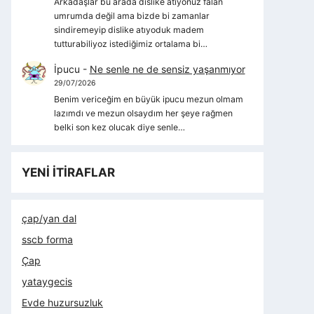
Arkadaşlar bu arada dislike atıyonuz falan
umrumda değil ama bizde bi zamanlar
sindiremeyip dislike atıyoduk madem
tutturabiliyoz istediğimiz ortalama bi…
İpucu
-
Ne senle ne de sensiz yaşanmıyor
29/07/2026
Benim vericeğim en büyük ipucu mezun olmam
lazımdı ve mezun olsaydım her şeye rağmen
belki son kez olucak diye senle…
YENİ İTİRAFLAR
çap/yan dal
sscb forma
Çap
yataygecis
Evde huzursuzluk