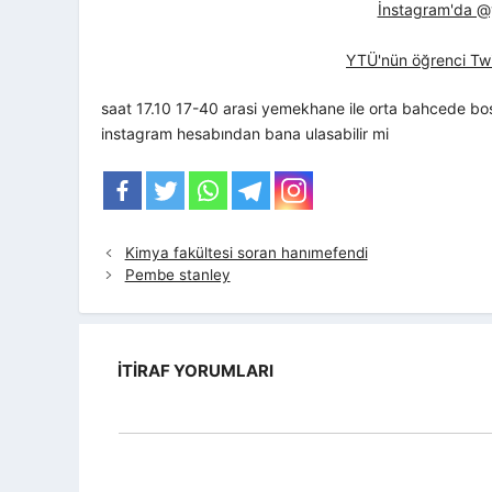
İnstagram'da @yt
YTÜ'nün öğrenci Twi
saat 17.10 17-40 arasi yemekhane ile orta bahcede b
instagram hesabından bana ulasabilir mi
Kimya fakültesi soran hanımefendi
Pembe stanley
İTIRAF YORUMLARI