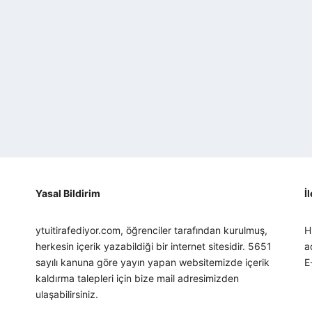
Yasal Bildirim
İ
ytuitirafediyor.com, öğrenciler tarafından kurulmuş,
H
herkesin içerik yazabildiği bir internet sitesidir. 5651
a
sayılı kanuna göre yayın yapan websitemizde içerik
E
kaldırma talepleri için bize mail adresimizden
ulaşabilirsiniz.