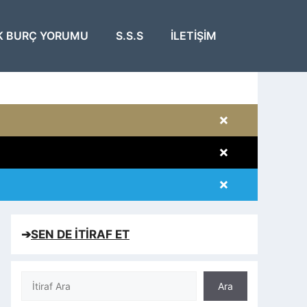
K BURÇ YORUMU
S.S.S
İLETIŞIM
×
×
×
×
➔
SEN DE İTİRAF ET
Ara
Ara