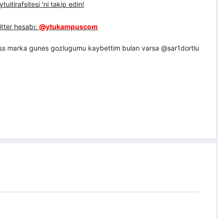
uitirafsitesi 'ni takip edin!
tter hesabı:
@ytukampuscom
oss marka gunes gozlugumu kaybettim bulan varsa @sar1dortlu