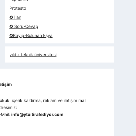
Protesto
✪ İlan
✪ Soru-Cevap
✪Kayıp-Bulunan Eşya
yıldız teknik üniversitesi
letişim
ukuk, içerik kaldırma, reklam ve iletişim mail
dresimiz:
-Mail:
info@ytuitirafediyor.com