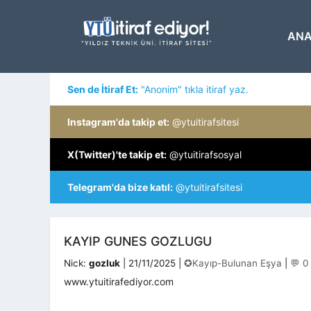
İçeriğe
atla
ANA
Sen de İtiraf Et:
"Anonim" tıkla itiraf yaz.
Instagram'da takip et:
@ytuitirafsitesi
X(Twitter)'te takip et:
@ytuitirafsosyal
Telegram'da bize katıl:
@ytuitirafsitesi
KAYIP GUNES GOZLUGU
Kategoriler
Nick:
gozluk
|
21/11/2025
|
✪Kayıp-Bulunan Eşya
|
💬 0
www.ytuitirafediyor.com