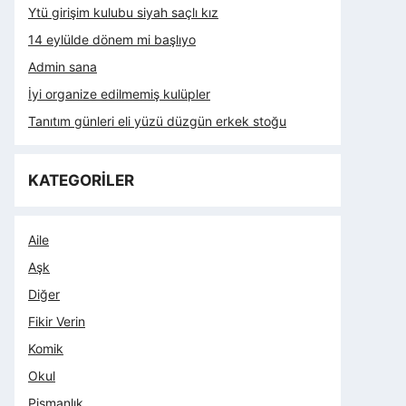
Ytü girişim kulubu siyah saçlı kız
14 eylülde dönem mi başlıyo
Admin sana
İyi organize edilmemiş kulüpler
Tanıtım günleri eli yüzü düzgün erkek stoğu
KATEGORİLER
Aile
Aşk
Diğer
Fikir Verin
Komik
Okul
Pişmanlık