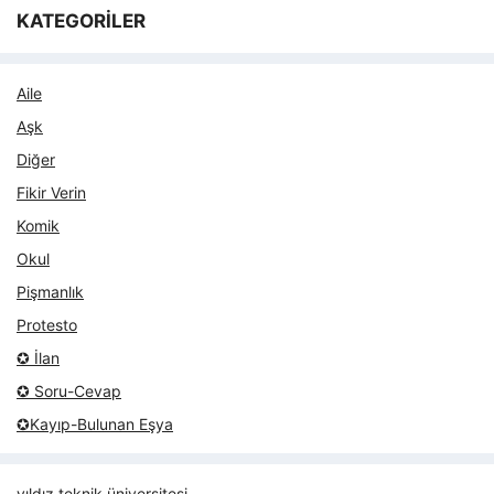
KATEGORİLER
Aile
Aşk
Diğer
Fikir Verin
Komik
Okul
Pişmanlık
Protesto
✪ İlan
✪ Soru-Cevap
✪Kayıp-Bulunan Eşya
yıldız teknik üniversitesi