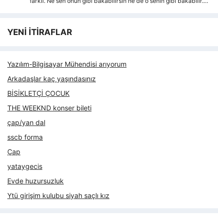
farkli. Ne sen onun gibi bakabilirsin ne de o senin gibi bakabilir.…
YENİ İTİRAFLAR
Yazılım-Bilgisayar Mühendisi arıyorum
Arkadaşlar kaç yaşındasınız
BİSİKLETÇİ ÇOCUK
THE WEEKND konser bileti
çap/yan dal
sscb forma
Çap
yataygecis
Evde huzursuzluk
Ytü girişim kulubu siyah saçlı kız