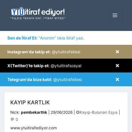
İçeriğe
atla
MENÜ
×
Sen de İtiraf Et:
"Anonim" tıkla itiraf yaz.
×
Instagram'da takip et:
@ytuitirafsitesi
×
X(Twitter)'te takip et:
@ytuitirafsosyal
×
Telegram'da bize katıl:
@ytuitirafsitesi
KAYIP KARTLIK
Kategoriler
Nick:
pembekartlık
|
29/06/2026
|
✪Kayıp-Bulunan Eşya
|
💬 0
www.ytuitirafediyor.com