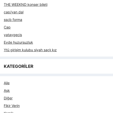
THE WEEKND konser bileti
çap/yan dal
sscb forma
Çap
yataygecis
Evde huzursuzluk
Ytü girişim kulubu siyah saçlı kız
KATEGORİLER
Aile
Aşk
Diğer
Fikir Verin