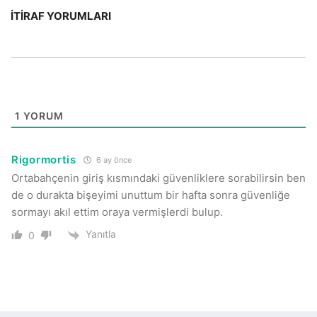
İTIRAF YORUMLARI
1
YORUM
Rigormortis
6 ay önce
Ortabahçenin giriş kısmındaki güvenliklere sorabilirsin ben
de o durakta bişeyimi unuttum bir hafta sonra güvenliğe
sormayı akıl ettim oraya vermişlerdi bulup.
Yanıtla
0