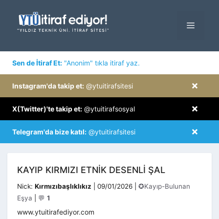
İçeriğe
atla
MENÜ
×
Sen de İtiraf Et:
"Anonim" tıkla itiraf yaz.
×
Instagram'da takip et:
@ytuitirafsitesi
×
X(Twitter)'te takip et:
@ytuitirafsosyal
×
Telegram'da bize katıl:
@ytuitirafsitesi
KAYIP KIRMIZI ETNIK DESENLI ŞAL
Kategoriler
Nick:
Kırmızıbaşlıklıkız
|
09/01/2026
|
✪Kayıp-Bulunan
Eşya
|
💬
1
www.ytuitirafediyor.com