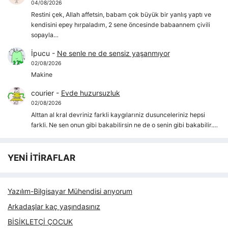
04/08/2026
Restini çek, Allah affetsin, babam çok büyük bir yanlış yaptı ve
kendisini epey hırpaladım, 2 sene öncesinde babaannem çivili
sopayla…
İpucu
-
Ne senle ne de sensiz yaşanmıyor
02/08/2026
Makine
courier
-
Evde huzursuzluk
02/08/2026
Alttan al kral devriniz farkli kaygılarıniz dusunceleriniz hepsi
farkli. Ne sen onun gibi bakabilirsin ne de o senin gibi bakabilir.…
YENİ İTİRAFLAR
Yazılım-Bilgisayar Mühendisi arıyorum
Arkadaşlar kaç yaşındasınız
BİSİKLETÇİ ÇOCUK