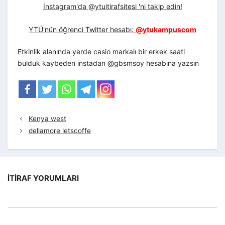
İnstagram'da @ytuitirafsitesi 'ni takip edin!
YTÜ'nün öğrenci Twitter hesabı:
@ytukampuscom
Etkinlik alanında yerde casio markalı bir erkek saati
bulduk kaybeden instadan @gbsmsoy hesabına yazsın
Kenya west
dellamore letscoffe
İTIRAF YORUMLARI