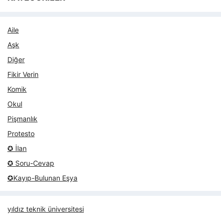
Aile
Aşk
Diğer
Fikir Verin
Komik
Okul
Pişmanlık
Protesto
✪ İlan
✪ Soru-Cevap
✪Kayıp-Bulunan Eşya
yıldız teknik üniversitesi