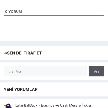
0
YORUM
➔
SEN DE İTİRAF ET
Ara
Ara
YENİ YORUMLAR
ItalianBallSack
-
Erasmus ve Uzak Mesafe İlişkisi