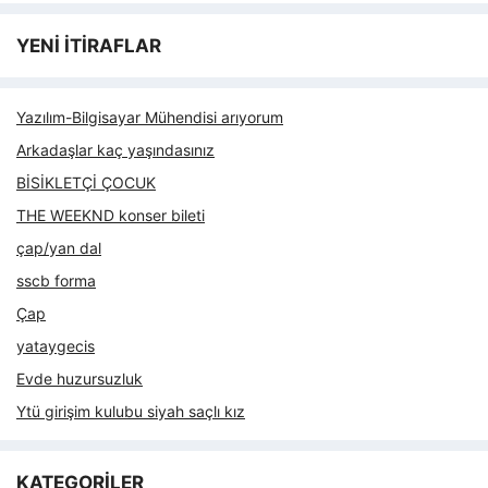
YENİ İTİRAFLAR
Yazılım-Bilgisayar Mühendisi arıyorum
Arkadaşlar kaç yaşındasınız
BİSİKLETÇİ ÇOCUK
THE WEEKND konser bileti
çap/yan dal
sscb forma
Çap
yataygecis
Evde huzursuzluk
Ytü girişim kulubu siyah saçlı kız
KATEGORİLER