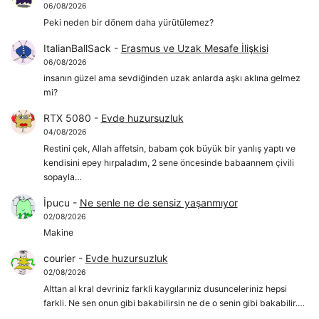
06/08/2026
Peki neden bir dönem daha yürütülemez?
ItalianBallSack
-
Erasmus ve Uzak Mesafe İlişkisi
06/08/2026
insanın güzel ama sevdiğinden uzak anlarda aşkı aklına gelmez
mi?
RTX 5080
-
Evde huzursuzluk
04/08/2026
Restini çek, Allah affetsin, babam çok büyük bir yanlış yaptı ve
kendisini epey hırpaladım, 2 sene öncesinde babaannem çivili
sopayla…
İpucu
-
Ne senle ne de sensiz yaşanmıyor
02/08/2026
Makine
courier
-
Evde huzursuzluk
02/08/2026
Alttan al kral devriniz farkli kaygılarıniz dusunceleriniz hepsi
farkli. Ne sen onun gibi bakabilirsin ne de o senin gibi bakabilir.…