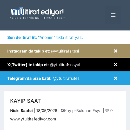
İçeriğe
atla
MENÜ
×
Sen de İtiraf Et:
"Anonim" tıkla itiraf yaz.
×
Instagram'da takip et:
@ytuitirafsitesi
×
X(Twitter)'te takip et:
@ytuitirafsosyal
×
Telegram'da bize katıl:
@ytuitirafsitesi
KAYIP SAAT
Kategoriler
Nick:
Saatci
|
18/05/2026
|
✪Kayıp-Bulunan Eşya
|
💬 0
www.ytuitirafediyor.com