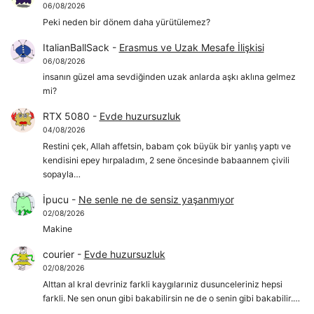
06/08/2026
Peki neden bir dönem daha yürütülemez?
ItalianBallSack
-
Erasmus ve Uzak Mesafe İlişkisi
06/08/2026
insanın güzel ama sevdiğinden uzak anlarda aşkı aklına gelmez
mi?
RTX 5080
-
Evde huzursuzluk
04/08/2026
Restini çek, Allah affetsin, babam çok büyük bir yanlış yaptı ve
kendisini epey hırpaladım, 2 sene öncesinde babaannem çivili
sopayla…
İpucu
-
Ne senle ne de sensiz yaşanmıyor
02/08/2026
Makine
courier
-
Evde huzursuzluk
02/08/2026
Alttan al kral devriniz farkli kaygılarıniz dusunceleriniz hepsi
farkli. Ne sen onun gibi bakabilirsin ne de o senin gibi bakabilir.…