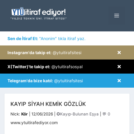
İçeriğe
atla
MENÜ
×
Sen de İtiraf Et:
"Anonim" tıkla itiraf yaz.
×
Instagram'da takip et:
@ytuitirafsitesi
×
X(Twitter)'te takip et:
@ytuitirafsosyal
×
Telegram'da bize katıl:
@ytuitirafsitesi
KAYIP SIYAH KEMIK GÖZLÜK
Kategoriler
Nick:
Kör
|
12/06/2026
|
✪Kayıp-Bulunan Eşya
|
💬 0
www.ytuitirafediyor.com