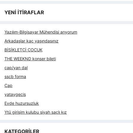
YENİ İTİRAFLAR
Yazılım-Bilgisayar Mühendisi arıyorum
Arkadaşlar kaç yaşındasınız
BİSİKLETÇİ ÇOCUK
THE WEEKND konser bileti
çap/yan dal
sscb forma
Çap
yataygecis
Evde huzursuzluk
Ytü girişim kulubu siyah saçlı kız
KATEGORİLER