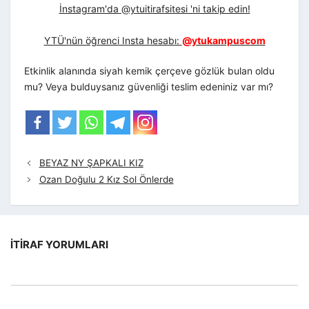
İnstagram'da @ytuitirafsitesi 'ni takip edin!
YTÜ'nün öğrenci Insta hesabı:
@ytukampuscom
Etkinlik alanında siyah kemik çerçeve gözlük bulan oldu
mu? Veya bulduysanız güvenliği teslim edeniniz var mı?
BEYAZ NY ŞAPKALI KIZ
Ozan Doğulu 2 Kız Sol Önlerde
İTIRAF YORUMLARI