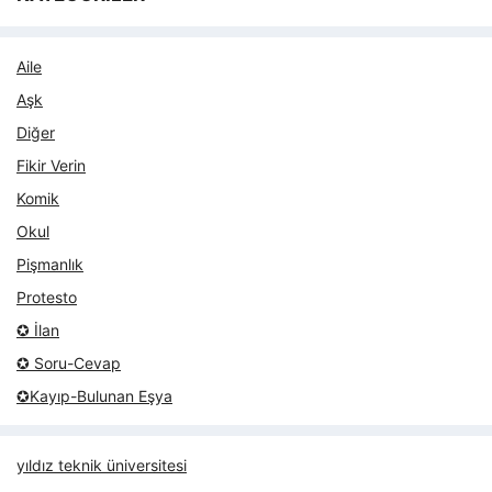
Aile
Aşk
Diğer
Fikir Verin
Komik
Okul
Pişmanlık
Protesto
✪ İlan
✪ Soru-Cevap
✪Kayıp-Bulunan Eşya
yıldız teknik üniversitesi