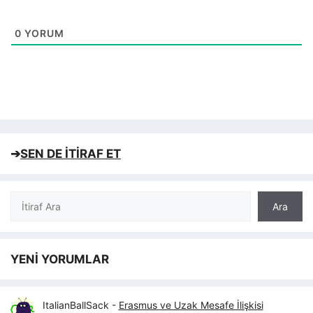
0
YORUM
➔
SEN DE İTİRAF ET
Ara
Ara
YENİ YORUMLAR
ItalianBallSack
-
Erasmus ve Uzak Mesafe İlişkisi