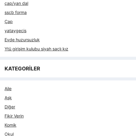
çap/yan dal
sscb forma
Çap
yataygecis
Evde huzursuzluk
Ytü girişim kulubu siyah saçlı kız
KATEGORİLER
Aile
Aşk
Diğer
Fikir Verin
Komik
Okul