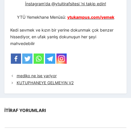
İnstagram'da @ytuitirafsitesi 'ni takip edin!
YTÜ Yemekhane Menüsü:
ytukampus.com/yemek
Kedi sevmek ve kızın bir yerine dokunmak çok benzer
hissediyor, en ufak yanlış dokunuşun her şeyi
mahvedebilir
mediko ne ise yariyor
KUTUPHANEYE GELMEYIN V2
İTIRAF YORUMLARI