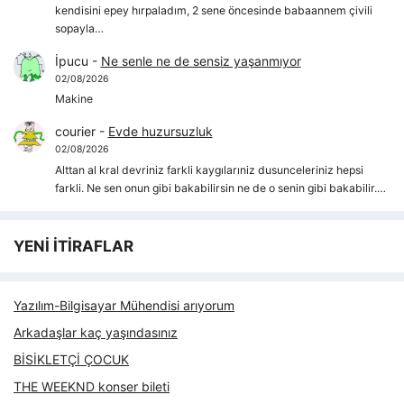
kendisini epey hırpaladım, 2 sene öncesinde babaannem çivili
sopayla…
İpucu
-
Ne senle ne de sensiz yaşanmıyor
02/08/2026
Makine
courier
-
Evde huzursuzluk
02/08/2026
Alttan al kral devriniz farkli kaygılarıniz dusunceleriniz hepsi
farkli. Ne sen onun gibi bakabilirsin ne de o senin gibi bakabilir.…
YENİ İTİRAFLAR
Yazılım-Bilgisayar Mühendisi arıyorum
Arkadaşlar kaç yaşındasınız
BİSİKLETÇİ ÇOCUK
THE WEEKND konser bileti