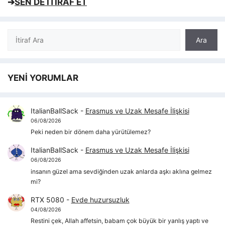
➔
SEN DE İTİRAF ET
Ara
Ara
YENİ YORUMLAR
ItalianBallSack
-
Erasmus ve Uzak Mesafe İlişkisi
06/08/2026
Peki neden bir dönem daha yürütülemez?
ItalianBallSack
-
Erasmus ve Uzak Mesafe İlişkisi
06/08/2026
insanın güzel ama sevdiğinden uzak anlarda aşkı aklına gelmez
mi?
RTX 5080
-
Evde huzursuzluk
04/08/2026
Restini çek, Allah affetsin, babam çok büyük bir yanlış yaptı ve