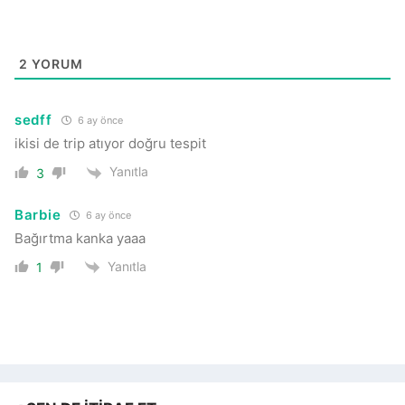
2
YORUM
sedff
6 ay önce
ikisi de trip atıyor doğru tespit
Yanıtla
3
Barbie
6 ay önce
Bağırtma kanka yaaa
Yanıtla
1