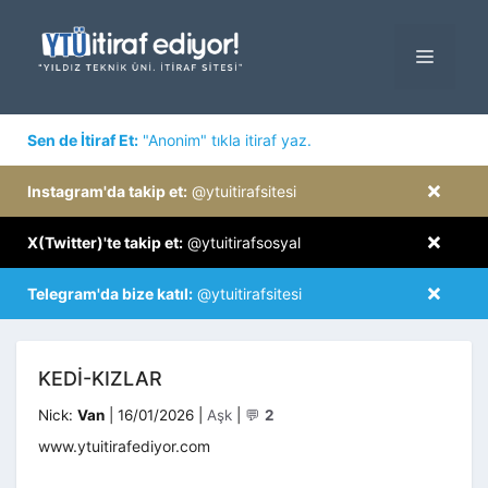
İçeriğe
atla
MENÜ
×
Sen de İtiraf Et:
"Anonim" tıkla itiraf yaz.
×
Instagram'da takip et:
@ytuitirafsitesi
×
X(Twitter)'te takip et:
@ytuitirafsosyal
×
Telegram'da bize katıl:
@ytuitirafsitesi
KEDI-KIZLAR
Kategoriler
Nick:
Van
|
16/01/2026
|
Aşk
|
💬
2
www.ytuitirafediyor.com