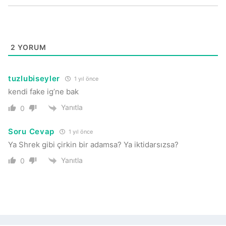
2
YORUM
tuzlubiseyler
1 yıl önce
kendi fake ig’ne bak
Yanıtla
0
Soru Cevap
1 yıl önce
Ya Shrek gibi çirkin bir adamsa? Ya iktidarsızsa?
Yanıtla
0