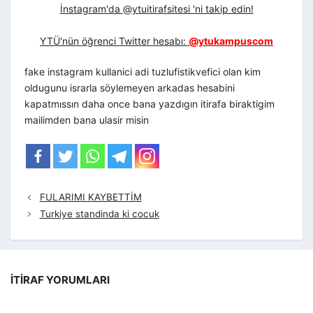
İnstagram'da @ytuitirafsitesi 'ni takip edin!
YTÜ'nün öğrenci Twitter hesabı:
@ytukampuscom
fake instagram kullanici adi tuzlufistikvefici olan kim
oldugunu israrla söylemeyen arkadas hesabini
kapatmıssın daha once bana yazdıgın itirafa biraktigim
mailimden bana ulasir misin
FULARIMI KAYBETTİM
Turkiye standinda ki cocuk
İTIRAF YORUMLARI