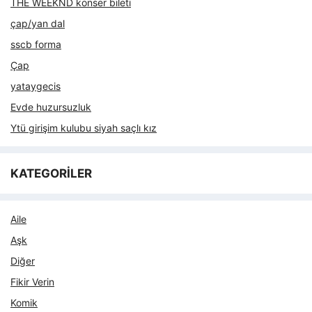
THE WEEKND konser bileti
çap/yan dal
sscb forma
Çap
yataygecis
Evde huzursuzluk
Ytü girişim kulubu siyah saçlı kız
KATEGORİLER
Aile
Aşk
Diğer
Fikir Verin
Komik