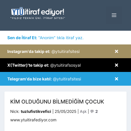
İçeriğe
atla
MENÜ
×
Sen de İtiraf Et:
"Anonim" tıkla itiraf yaz.
×
Instagram'da takip et:
@ytuitirafsitesi
×
X(Twitter)'te takip et:
@ytuitirafsosyal
×
Telegram'da bize katıl:
@ytuitirafsitesi
KIM OLDUĞUNU BILMEDIĞIM ÇOCUK
Kategoriler
Nick:
tuzlufistikvefici
|
25/05/2025
|
Aşk
|
💬
2
www.ytuitirafediyor.com