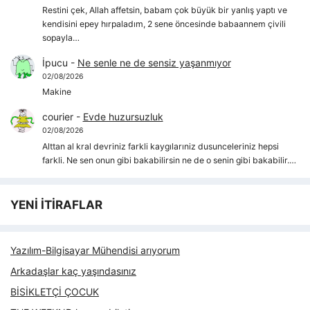
Restini çek, Allah affetsin, babam çok büyük bir yanlış yaptı ve
kendisini epey hırpaladım, 2 sene öncesinde babaannem çivili
sopayla…
İpucu
-
Ne senle ne de sensiz yaşanmıyor
02/08/2026
Makine
courier
-
Evde huzursuzluk
02/08/2026
Alttan al kral devriniz farkli kaygılarıniz dusunceleriniz hepsi
farkli. Ne sen onun gibi bakabilirsin ne de o senin gibi bakabilir.…
YENİ İTİRAFLAR
Yazılım-Bilgisayar Mühendisi arıyorum
Arkadaşlar kaç yaşındasınız
BİSİKLETÇİ ÇOCUK