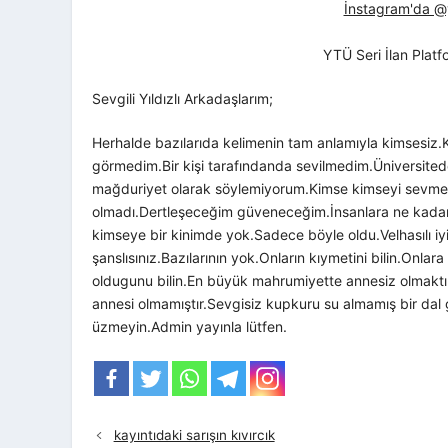
İnstagram'da @yt
YTÜ Seri İlan Plat
Sevgili Yıldızlı Arkadaşlarım;
Herhalde bazılarıda kelimenin tam anlamıyla kimsesiz.
görmedim.Bir kişi tarafındanda sevilmedim.Üniversite
mağduriyet olarak söylemiyorum.Kimse kimseyi sevme
olmadı.Dertleşeceğim güveneceğim.İnsanlara ne kada
kimseye bir kinimde yok.Sadece böyle oldu.Velhasılı iy
şanslısınız.Bazılarının yok.Onların kıymetini bilin.Onla
oldugunu bilin.En büyük mahrumiyette annesiz olmaktı
annesi olmamıştır.Sevgisiz kupkuru su almamış bir dal g
üzmeyin.Admin yayınla lütfen.
kayıntıdaki sarışın kıvırcık