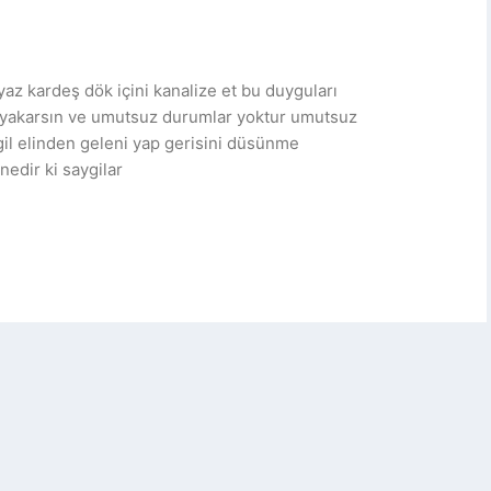
yaz kardeş dök içini kanalize et bu duyguları
tü yakarsın ve umutsuz durumlar yoktur umutsuz
il elinden geleni yap gerisini düsünme
edir ki saygilar