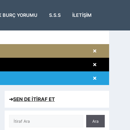
K BURÇ YORUMU
S.S.S
İLETIŞIM
×
×
×
×
➔
SEN DE İTİRAF ET
Ara
Ara