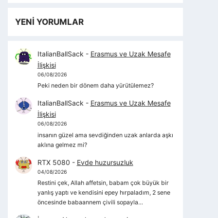
YENİ YORUMLAR
ItalianBallSack
-
Erasmus ve Uzak Mesafe
İlişkisi
06/08/2026
Peki neden bir dönem daha yürütülemez?
ItalianBallSack
-
Erasmus ve Uzak Mesafe
İlişkisi
06/08/2026
insanın güzel ama sevdiğinden uzak anlarda aşkı
aklına gelmez mi?
RTX 5080
-
Evde huzursuzluk
04/08/2026
Restini çek, Allah affetsin, babam çok büyük bir
yanlış yaptı ve kendisini epey hırpaladım, 2 sene
öncesinde babaannem çivili sopayla…