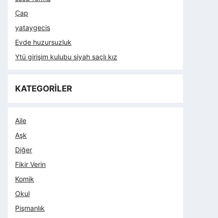
Çap
yataygecis
Evde huzursuzluk
Ytü girişim kulubu siyah saçlı kız
KATEGORİLER
Aile
Aşk
Diğer
Fikir Verin
Komik
Okul
Pişmanlık