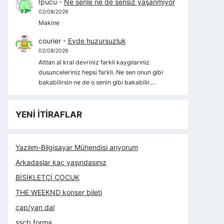
İpucu
-
Ne senle ne de sensiz yaşanmıyor
02/08/2026
Makine
courier
-
Evde huzursuzluk
02/08/2026
Alttan al kral devriniz farkli kaygılarıniz
dusunceleriniz hepsi farkli. Ne sen onun gibi
bakabilirsin ne de o senin gibi bakabilir.…
YENİ İTİRAFLAR
Yazılım-Bilgisayar Mühendisi arıyorum
Arkadaşlar kaç yaşındasınız
BİSİKLETÇİ ÇOCUK
THE WEEKND konser bileti
çap/yan dal
sscb forma