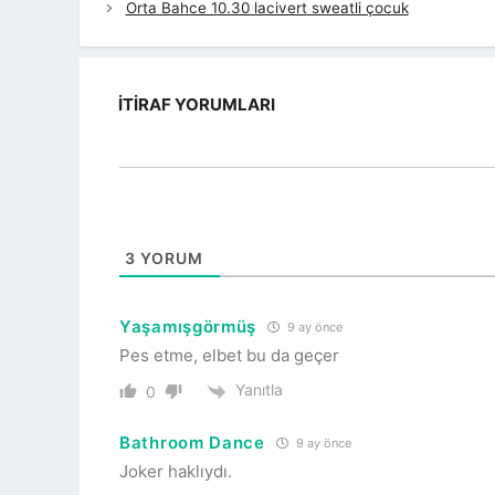
Orta Bahce 10.30 lacivert sweatli çocuk
İTIRAF YORUMLARI
3
YORUM
Yaşamışgörmüş
9 ay önce
Pes etme, elbet bu da geçer
Yanıtla
0
Bathroom Dance
9 ay önce
Joker haklıydı.