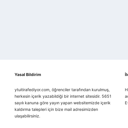
Yasal Bildirim
İ
ytuitirafediyor.com, öğrenciler tarafından kurulmuş,
H
herkesin içerik yazabildiği bir internet sitesidir. 5651
a
sayılı kanuna göre yayın yapan websitemizde içerik
E
kaldırma talepleri için bize mail adresimizden
ulaşabilirsiniz.