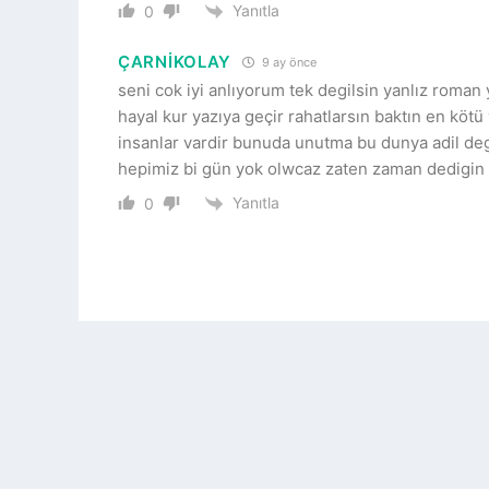
Yanıtla
0
ÇARNİKOLAY
9 ay önce
seni cok iyi anlıyorum tek degilsin yanlız roman 
hayal kur yazıya geçir rahatlarsın baktın en kö
insanlar vardir bunuda unutma bu dunya adil deg
hepimiz bi gün yok olwcaz zaten zaman dedigin n
Yanıtla
0