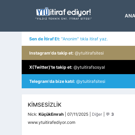
İçeriğe
atla
ANA
Sen de İtiraf Et:
"Anonim" tıkla itiraf yaz.
Instagram'da takip et:
@ytuitirafsitesi
X(Twitter)'te takip et:
@ytuitirafsosyal
Telegram'da bize katıl:
@ytuitirafsitesi
KIMSESIZLIK
Kategoriler
Nick:
KüçükEmrah
|
07/11/2025
|
Diğer
|
💬
3
www.ytuitirafediyor.com