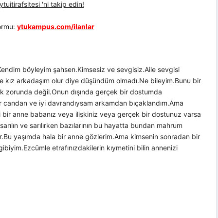
uitirafsitesi 'ni takip edin!
formu:
ytukampus.com/ilanlar
Kendim böyleyim şahsen.Kimsesiz ve sevgisiz.Aile sevgisi
de kız arkadaşım olur diye düşündüm olmadı.Ne bileyim.Bunu bir
k zorunda değil.Onun dışında gerçek bir dostumda
r candan ve iyi davrandıysam arkamdan bıçaklandım.Ama
i bir anne babanız veya ilişkiniz veya gerçek bir dostunuz varsa
ra sarılın ve sarılırken bazılarının bu hayatta bundan mahrum
r.Bu yaşımda hala bir anne gözlerim.Ama kimsenin sonradan bir
ibiyim.Ezcümle etrafınızdakilerin kıymetini bilin annenizi