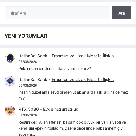
Ara
Ara
YENİ YORUMLAR
ItalianBallSack
-
Erasmus ve Uzak Mesafe İlişkisi
06/08/2026
Peki neden bir dönem daha yürütülemez?
ItalianBallSack
-
Erasmus ve Uzak Mesafe İlişkisi
06/08/2026
insanın güzel ama sevdiğinden uzak anlarda aşkı aklına gelmez
mi?
RTX 5080
-
Evde huzursuzluk
04/08/2026
Restini çek, Allah affetsin, babam çok büyük bir yanlış yaptı ve
kendisini epey hırpaladım, 2 sene öncesinde babaannem çivili
sopayla…