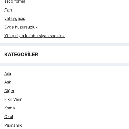
sscb forma
Çap
yataygecis
Evde huzursuzluk
Ytü girişim kulubu siyah saçlı kız
KATEGORİLER
Aile
Aşk
Diğer
Fikir Verin
Komik
Okul
Pişmanlık