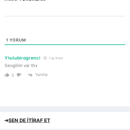
1
YORUM
Ytulubirogrenci
1 ay önce
Sevgilim var thx
Yanıtla
0
➔
SEN DE İTİRAF ET