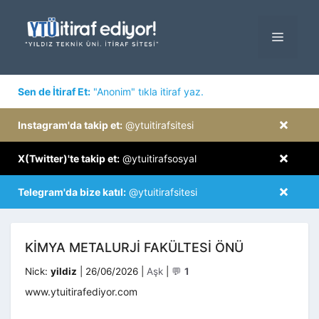
İçeriğe
atla
MENÜ
×
Sen de İtiraf Et:
"Anonim" tıkla itiraf yaz.
×
Instagram'da takip et:
@ytuitirafsitesi
×
X(Twitter)'te takip et:
@ytuitirafsosyal
×
Telegram'da bize katıl:
@ytuitirafsitesi
KIMYA METALURJI FAKÜLTESI ÖNÜ
Kategoriler
Nick:
yildiz
|
26/06/2026
|
Aşk
|
💬
1
www.ytuitirafediyor.com