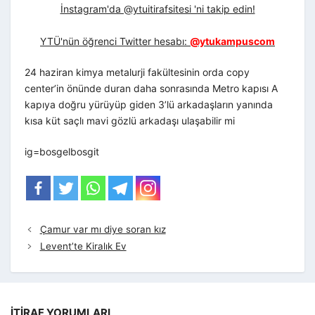
İnstagram'da @ytuitirafsitesi 'ni takip edin!
YTÜ'nün öğrenci Twitter hesabı:
@ytukampuscom
24 haziran kimya metalurji fakültesinin orda copy
center’in önünde duran daha sonrasında Metro kapısı A
kapıya doğru yürüyüp giden 3’lü arkadaşların yanında
kısa küt saçlı mavi gözlü arkadaşı ulaşabilir mi
ig=bosgelbosgit
Çamur var mı diye soran kız
Levent’te Kiralık Ev
İTIRAF YORUMLARI